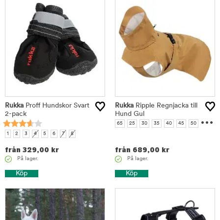
Rukka
Proff Hundskor Svart
Rukka
Ripple Regnjacka till
2-pack
Hund Gul
...
65
25
30
35
40
45
50
55
60
1
2
3
4
5
6
7
8
från
329,00
kr
från
689,00
kr
På lager.
På lager.
Köp
Köp