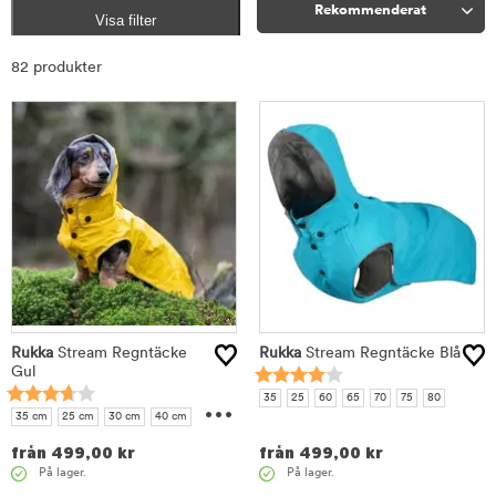
Rekommenderat
Visa filter
Sortera
82 produkter
Rukka
Stream Regntäcke
Rukka
Stream Regntäcke Blå
Gul
...
35
25
60
65
70
75
80
35 cm
25 cm
30 cm
40 cm
45 cm
50 cm
55 cm
60 cm
från
499,00
kr
från
499,00
kr
65 cm
70 cm
75 cm
80 cm
På lager.
På lager.