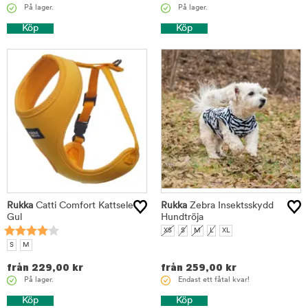
På lager.
På lager.
Köp
Köp
Rukka
Catti Comfort Kattsele
Rukka
Zebra Insektsskydd
Gul
Hundtröja
XS
S
M
L
XL
S
M
från
229,00
kr
från
259,00
kr
På lager.
Endast ett fåtal kvar!
Köp
Köp