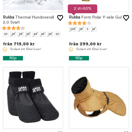
2 st=50%
Rukka
Thermal Hundoverall
Rukka
Form Polar Y-sele Gul
2.0 Svart
XXS
XS
S
M
65
25
30
35
40
45
50
60
från
719,00
kr
från
299,00
kr
Endast ett fåtal kvar!
Endast ett fåtal kvar!
Köp
Köp