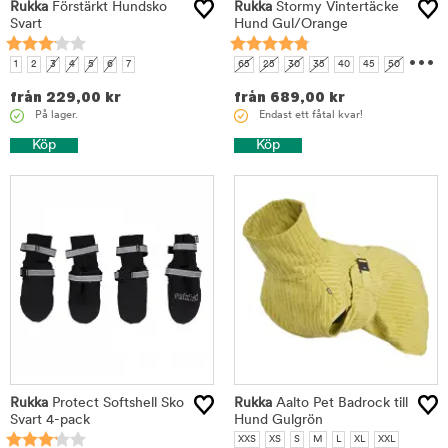
Rukka
Förstärkt Hundsko
Rukka
Stormy Vintertäcke
Svart
Hund Gul/Orange
...
1
2
3
4
5
6
7
65
25
30
35
40
45
50
55
60
från
229,00
kr
från
689,00
kr
På lager.
Endast ett fåtal kvar!
Köp
Köp
Rukka
Protect Softshell Sko
Rukka
Aalto Pet Badrock till
Svart 4-pack
Hund Gulgrön
XXS
XS
S
M
L
XL
XXL