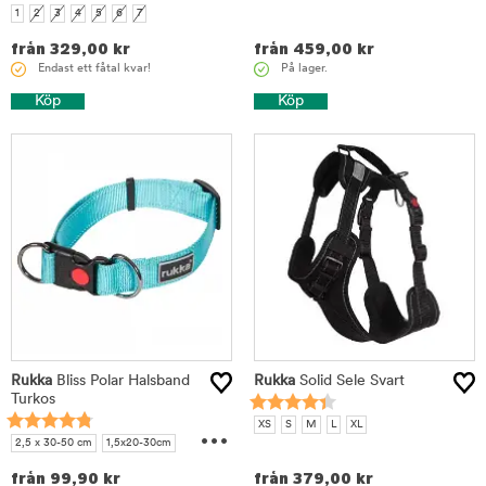
1
2
3
4
5
6
7
från
329,00
kr
från
459,00
kr
Endast ett fåtal kvar!
På lager.
Köp
Köp
Rukka
Bliss Polar Halsband
Rukka
Solid Sele Svart
Turkos
...
XS
S
M
L
XL
2,5 x 30-50 cm
1,5x20-30cm
2 x 30-40cm
3 x 45-70 cm
från
99,90
kr
från
379,00
kr