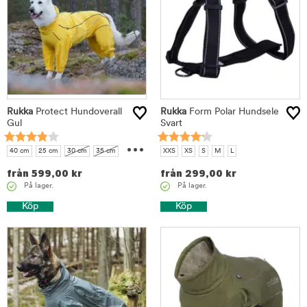
Rukka
Protect Hundoverall
Rukka
Form Polar Hundsele
Gul
Svart
...
40 cm
25 cm
30 cm
35 cm
XXS
XS
S
M
L
45 cm
50 cm
55 cm
60 cm
från
599,00
kr
från
299,00
kr
65 cm
På lager.
På lager.
Köp
Köp