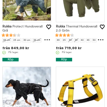
Rukka
Protect Hundoverall
Rukka
Thermal Hundoverall
Grå
2.0 Grön
...
...
65 cm
25 cm
30 cm
35 cm
65
25
30
35
40
45
50
55
40 cm
45 cm
50 cm
55 cm
60
från
849,00
kr
från
719,00
kr
60 cm
På lager.
På lager.
Köp
Köp