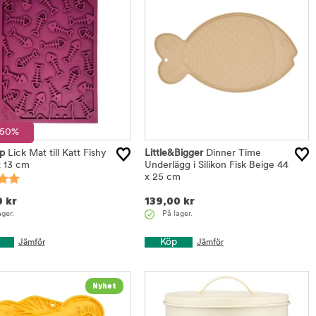
=50%
p
Lick Mat till Katt Fishy
Little&Bigger
Dinner Time
x 13 cm
Underlägg i Silikon Fisk Beige 44
x 25 cm
0
kr
139,00
kr
ager.
På lager.
Köp
Jämför
Jämför