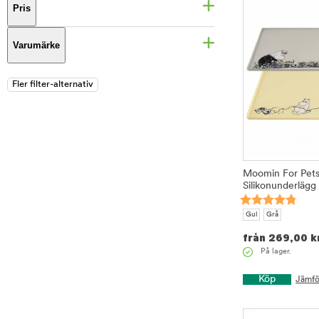
Pris
Varumärke
Moomin For Pet
Silikonunderlägg
Gul
Grå
från
269,00
k
På lager.
Köp
Jämfö