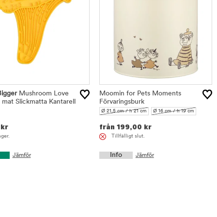
Bigger
Mushroom Love
Moomin for Pets Moments
at Slickmatta Kantarell
Förvaringsburk
Ø 21,5 cm / h 21 cm
Ø 16 cm / h 19 cm
kr
från
199,00
kr
ager.
Tillfälligt slut.
Info
Jämför
Jämför