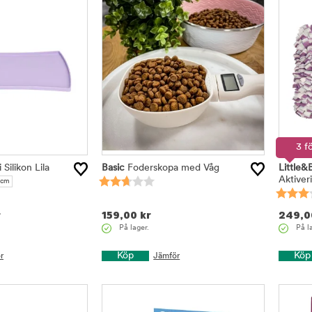
3 f
Silikon Lila
Basic
Foderskopa med Våg
Little&
Aktiver
 cm
r
159,00
kr
249,0
På lager.
På l
Köp
Köp
r
Jämför