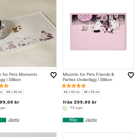
 for Pets Moments
Moomin for Pets Friends &
gg i Silikon
Parties Underlägg i Silikon
cm
48 x 30 cm
60 x 40 cm
48 x 30 cm
99,00
kr
från
299,00
kr
ager.
På lager.
Köp
Jämför
Jämför