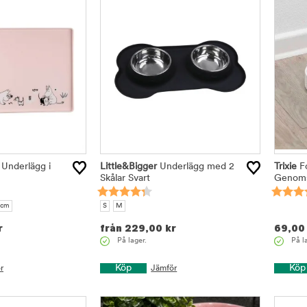
 Underlägg i
Little&Bigger
Underlägg med 2
Trixie
Fo
Skålar Svart
Genoms
 cm
S
M
r
från
229,00
kr
69,00
På lager.
På l
Köp
Köp
r
Jämför