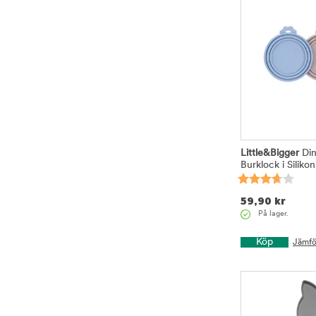
Little&Bigger
Din
Burklock i Siliko
59,90
kr
På lager.
Köp
Jämfö