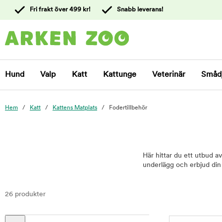
 till
Fri frakt över 499 kr!
Snabb leverans!
ållet
Kontakta
kundtjänst
Hund
Valp
Katt
Kattunge
Veterinär
Småd
Hem
Katt
Kattens Matplats
Fodertillbehör
Här hittar du ett utbud av
underlägg och erbjud din 
26 produkter