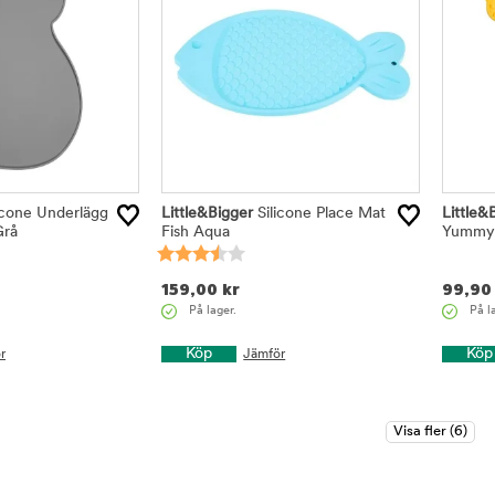
icone Underlägg
Little&Bigger
Silicone Place Mat
Little&
Grå
Fish Aqua
Yummy m
159,00
kr
99,90
På lager.
På l
Köp
Köp
r
Jämför