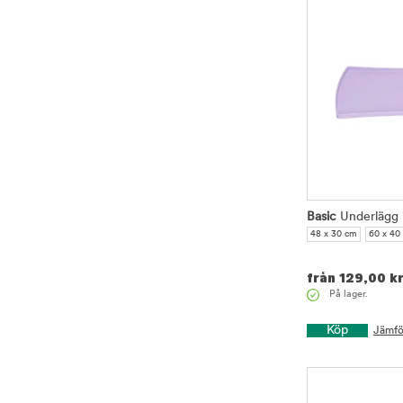
Basic
Underlägg i 
48 x 30 cm
60 x 40
från
129,00
k
På lager.
Köp
Jämfö