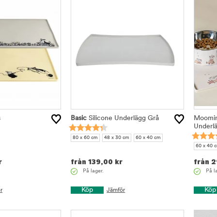
s
Basic
Silicone Underlägg Grå
Moomin
Underlä
80 x 60 cm
48 x 30 cm
60 x 40 cm
60 x 40 
r
från
139,00
kr
från
2
På lager.
På l
Köp
Köp
r
Jämför