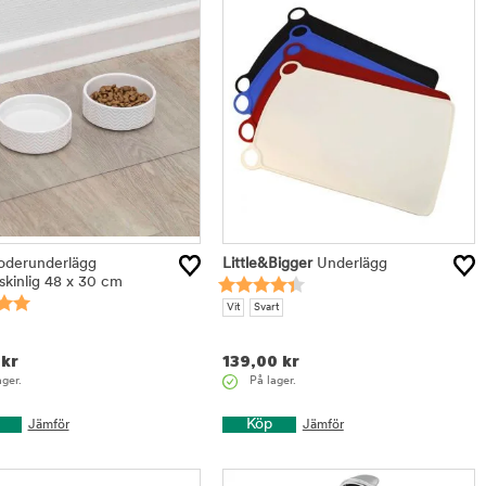
derunderlägg
Little&Bigger
Underlägg
kinlig 48 x 30 cm
Vit
Svart
kr
139,00
kr
ager.
På lager.
Köp
Jämför
Jämför