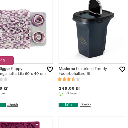
ör 2
Bigger
Puppy
Moderna
Luxurious Trendy
ingsmatta Lila 60 x 40 cm
Foderbehållare 6l
0
kr
249,00
kr
ager.
På lager.
Köp
Jämför
Jämför