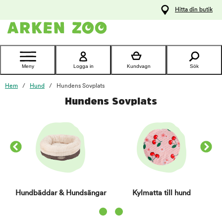
pa
Hitta din butik
ållet
Kontakta
kundtjänst
Meny
Logga in
Kundvagn
Sök
Hem
Hund
Hundens Sovplats
Hundens Sovplats
Hundbäddar & Hundsängar
Kylmatta till hund
Item 1 of 2