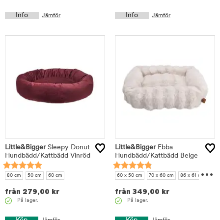
Info
Info
Jämför
Jämför
Little&Bigger
Sleepy Donut
Little&Bigger
Ebba
Hundbädd/Kattbädd Vinröd
Hundbädd/Kattbädd Beige
...
80 cm
50 cm
60 cm
60 x 50 cm
70 x 60 cm
86 x 61 cm
100 x 73 cm
från
279,00
kr
från
349,00
kr
På lager.
På lager.