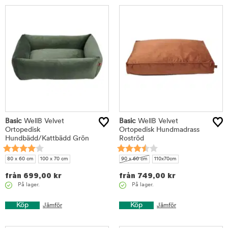
Basic
WellB Velvet
Basic
WellB Velvet
Ortopedisk
Ortopedisk Hundmadrass
Hundbädd/Kattbädd Grön
Roströd
80 x 60 cm
100 x 70 cm
90 x 60 cm
110x70cm
från
699,00
kr
från
749,00
kr
På lager.
På lager.
Köp
Köp
Jämför
Jämför