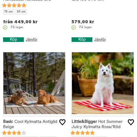
75 cm
55 cm
från
449,00
kr
579,00
kr
På lager.
På lager.
Köp
Köp
Jämför
Jämför
Basic
Cool Kylmatta Antiglid
Little&Bigger
Hot Summer
Beige
Juicy Kylmatta Rosa/Röd