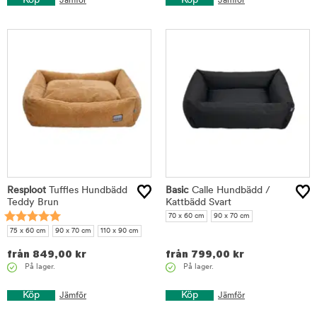
Köp
Köp
Jämför
Jämför
Resploot
Tuffles Hundbädd
Basic
Calle Hundbädd /
Teddy Brun
Kattbädd Svart
70 x 60 cm
90 x 70 cm
75 x 60 cm
90 x 70 cm
110 x 90 cm
från
849,00
kr
från
799,00
kr
På lager.
På lager.
Köp
Köp
Jämför
Jämför