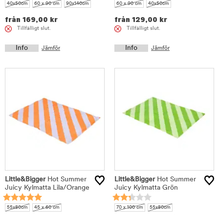
40x50cm
60 x 90 cm
90x140cm
60 x 90 cm
40x50cm
från
169,00
kr
från
129,00
kr
Tillfälligt slut.
Tillfälligt slut.
Info
Info
Jämför
Jämför
Little&Bigger
Hot Summer
Little&Bigger
Hot Summer
Juicy Kylmatta Lila/Orange
Juicy Kylmatta Grön
55x80cm
45 x 60 cm
70 x 100 cm
55x80cm