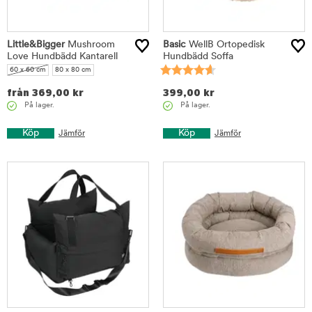
Little&Bigger
Mushroom
Basic
WellB Ortopedisk
Love Hundbädd Kantarell
Hundbädd Soffa
60 x 60 cm
80 x 80 cm
från
369,00
kr
399,00
kr
På lager.
På lager.
Köp
Köp
Jämför
Jämför