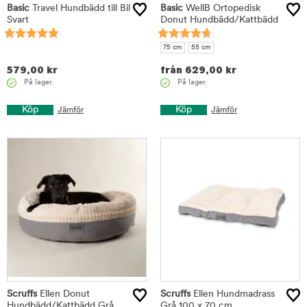
Basic
Travel Hundbädd till Bil
Basic
WellB Ortopedisk
Svart
Donut Hundbädd/Kattbädd
75 cm
55 cm
579,00
kr
från
629,00
kr
På lager.
På lager.
Köp
Köp
Jämför
Jämför
Scruffs
Ellen Donut
Scruffs
Ellen Hundmadrass
Hundbädd/Kattbädd Grå
Grå 100 x 70 cm