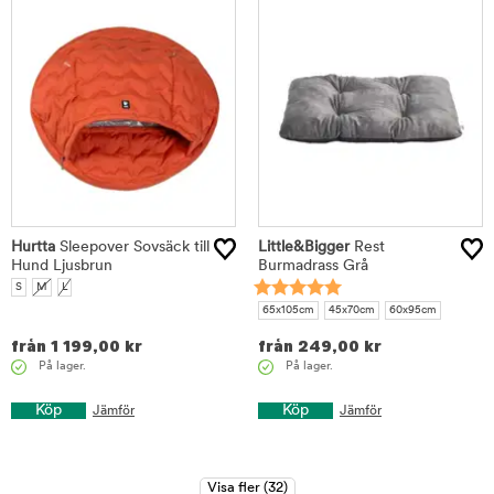
Hurtta
Sleepover Sovsäck till
Little&Bigger
Rest
Hund Ljusbrun
Burmadrass Grå
S
M
L
65x105cm
45x70cm
60x95cm
från
1 199,00
kr
från
249,00
kr
På lager.
På lager.
Köp
Köp
Jämför
Jämför