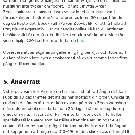
våtfoder och godis. Smakgarantin kan utnyttjas vid de tillfällen då
husdjuret inte tycker om fodret. För att utnyttja Arken
Zoos smakgaranti måste minst 75% av innehållet vara kvar i
förpackningen. Fodret måste returneras inom 30 dagar från den
dag du köpte det. Besök valfri Arken Zoo-butik för att få hjälp att
utnyttja smakgarantin. Har du handlat online så kan du antingen
besöka valfri Arken Zoo-butik eller kontakta vår kundservice för
vidare hjälp. QR-kod för retur hittar du
här
.
Observera att smakgarantin gäller en gång per djur och fodersort -
du kan således inte nyttja smakgaranti på exakt samma foder flera
gånger till samma djur.
5. Ångerrätt
Vid köp av vara hos Arken Zoo har du alltid rätt att ångra ditt köp
i upp till 30 dagar efter det att du har mottagit din order. Önskar du
använda din ångerrätt efter köp av vara på Arken Zoo:s webshop
måste du meddela oss detta inom 30 dagar från den dag du tog
emot din vara. Frysta varor kan vi inte ta i retur, och inte heller
specialbeställda varor som beställts efter dina anvisningar eller
annars fått en personlig prägel. Du kan meddela oss att du ångrat
ditt köp genom att ringa oss: 010-490 62 55, skicka oss ett mejl till