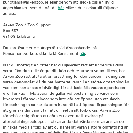
kundtjanst@arkenzoo.se eller genom att skicka oss en ifylld
ångerblankett som du når du
här
, vilken du skickar till följande
adress:
Arken Zoo / Zoo Support
Box 657
631 08 Eskilstuna
Du kan läsa mer om ångerrätt vid distanshandel på
Konsumentverkets sida Hallå Konsument
här
.
När du mottagit en order har du självklart rätt att undersöka dina
varor. Om du skulle ångra ditt köp och returnera varan till oss, har
Arken Zoo rätt att ta ut en ersättning för den värdeminskning som
varan genomgått då du har hanterat varan i en större omfattning än
vad som kan anses nödvändigt för att fastställa varans egenskaper
eller funktion. Motsvarande gäller vid beställning av varor som
levereras i förpackningar som inte går att öppna utan att skada
förpackningen så har du som kund rätt att öppna förpackningen för
att granska din vara utan att din returrätt förbrukas. Arken Zoo
förbehåller sig rätten att göra ett eventuellt avdrag på
återbetalningsbeloppet motsvarande det värde som varans värde
minskat med till följd av att du hanterat varan i större omfattning än