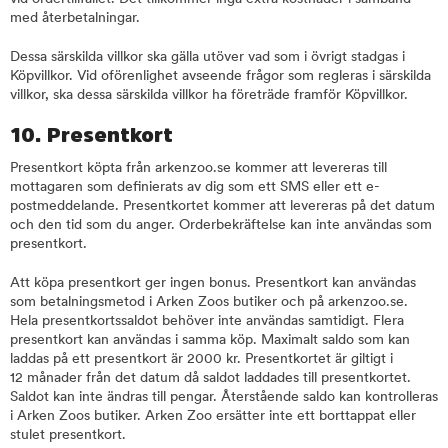
med återbetalningar.
Dessa särskilda villkor ska gälla utöver vad som i övrigt stadgas i
Köpvillkor. Vid oförenlighet avseende frågor som regleras i särskilda
villkor, ska dessa särskilda villkor ha företräde framför Köpvillkor.
10. Presentkort
Presentkort köpta från arkenzoo.se kommer att levereras till
mottagaren som definierats av dig som ett SMS eller ett e-
postmeddelande. Presentkortet kommer att levereras på det datum
och den tid som du anger. Orderbekräftelse kan inte användas som
presentkort.
Att köpa presentkort ger ingen bonus. Presentkort kan användas
som betalningsmetod i Arken Zoos butiker och på arkenzoo.se.
Hela presentkortssaldot behöver inte användas samtidigt. Flera
presentkort kan användas i samma köp. Maximalt saldo som kan
laddas på ett presentkort är 2000 kr. Presentkortet är giltigt i
12 månader från det datum då saldot laddades till presentkortet.
Saldot kan inte ändras till pengar. Återstående saldo kan kontrolleras
i Arken Zoos butiker. Arken Zoo ersätter inte ett borttappat eller
stulet presentkort.