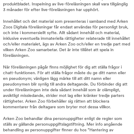
produktbladet. Inspelning av live-föreläsningen skall vara tillgänglig
3 månader för efter live-föreläsningen har upphört.
Innehållet och det material som presenteras i samband med Arken
Zoos Digitala föreläsningar får endast användas för personligt bruk,
och inte i kommersiellt syfte. Allt sådant innehåll och material,
inklusive eventuella immateriella rättigheter relaterade till innehållet
och/eller materialet, ägs av Arken Zoo och/eller en tredje part med
vilken Arken Zoo samarbetar. Det är inte tillåtet att spela in
föreläsningen.
När föreläsningen pågår finns möjlighet för dig att ställa frågor i
chatt-funktionen. För att ställa frågor måste du ge ditt namn eller
en pseudonym; vänligen lägg märke till att ditt namn eller
pseudonymen blir synlig till andra deltagande. Du förbinder dig att
under föreläsningen inte dela sådant innehåll som är olämpligt,
avsiktligt missledande, strider mot lag eller kränker tredje parters
rättigheter. Arken Zoo förbehåller sig rätten att blockera
kommentarer från deltagare som bryter mot dessa villkor.
Arken Zoo behandlar dina personuppgifter enligt de regler som
ställs av gällande personuppgiftslagstiftning. Mer info angående
behandling av personuppgifter finner du hos ”Hantering av