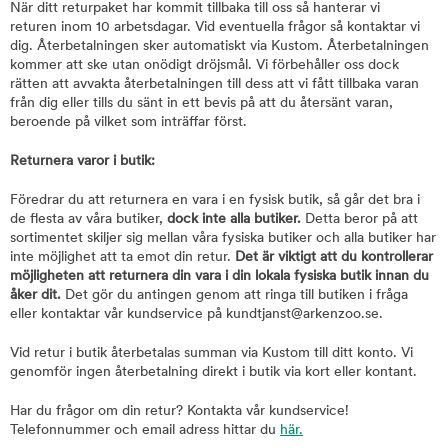
När ditt returpaket har kommit tillbaka till oss så hanterar vi
returen inom 10 arbetsdagar. Vid eventuella frågor så kontaktar vi
dig. Återbetalningen sker automatiskt via Kustom. Återbetalningen
kommer att ske utan onödigt dröjsmål. Vi förbehåller oss dock
rätten att avvakta återbetalningen till dess att vi fått tillbaka varan
från dig eller tills du sänt in ett bevis på att du återsänt varan,
beroende på vilket som inträffar först.
Returnera varor i butik:
Föredrar du att returnera en vara i en fysisk butik, så går det bra i
de flesta av våra butiker,
dock inte alla butiker.
Detta beror på att
sortimentet skiljer sig mellan våra fysiska butiker och alla butiker har
inte möjlighet att ta emot din retur.
Det är viktigt att du kontrollerar
möjligheten att returnera din vara i din lokala fysiska butik innan du
åker dit.
Det gör du antingen genom att ringa till butiken i fråga
eller kontaktar vår kundservice på kundtjanst@arkenzoo.se.
Vid retur i butik återbetalas summan via Kustom till ditt konto. Vi
genomför ingen återbetalning direkt i butik via kort eller kontant.
Har du frågor om din retur? Kontakta vår kundservice!
Telefonnummer och email adress hittar du
här.