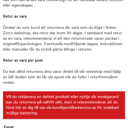
vad som kan anses vara nödvändigt för att fastställa varans funktion
eller egenskaper.
Retur av vara
Önskar du som kund att returnera din vara som du köpt i Arken
Zoo:s webshop, ska retur ske inom 30 dagar. I samband med retur
av en vara, rekommenderar vi att den returnerade varan packas i
originalförpackningen. Eventuella medföljande lappar, instruktioner
eller manualer får du också gärna bifoga i returen.
Retur av vara per post
Du kan alltid returnera dina varor direkt till vår webshop med hjälp
av QR-koden som du får via epost när du fyller i returformuläret
nedan.
Vill du reklamera en defekt produkt eller nyttja vår smakgaranti
kan du returnera på valfritt sätt, men vi rekommenderar att du
först hör av dig till oss via kundtjanst@arkenzoo.se för snabbast
möjliga hantering.
Epost