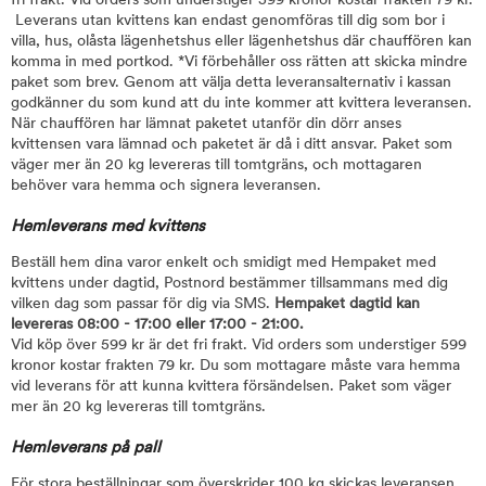
fri frakt. Vid orders som understiger 599 kronor kostar frakten 79 kr.
Leverans utan kvittens kan endast genomföras till dig som bor i
villa, hus, olåsta lägenhetshus eller lägenhetshus där chauffören kan
komma in med portkod. *Vi förbehåller oss rätten att skicka mindre
paket som brev. Genom att välja detta leveransalternativ i kassan
godkänner du som kund att du inte kommer att kvittera leveransen.
När chauffören har lämnat paketet utanför din dörr anses
kvittensen vara lämnad och paketet är då i ditt ansvar. Paket som
väger mer än 20 kg levereras till tomtgräns, och mottagaren
behöver vara hemma och signera leveransen.
Hemleverans med kvittens
Beställ hem dina varor enkelt och smidigt med Hempaket med
kvittens under dagtid, Postnord bestämmer tillsammans med dig
vilken dag som passar för dig via SMS.
Hempaket dagtid kan
levereras 08:00 - 17:00 eller 17:00 - 21:00.
Vid köp över 599 kr är det fri frakt. Vid orders som understiger 599
kronor kostar frakten 79 kr. Du som mottagare måste vara hemma
vid leverans för att kunna kvittera försändelsen. Paket som väger
mer än 20 kg levereras till tomtgräns.
Hemleverans på pall
För stora beställningar som överskrider 100 kg skickas leveransen