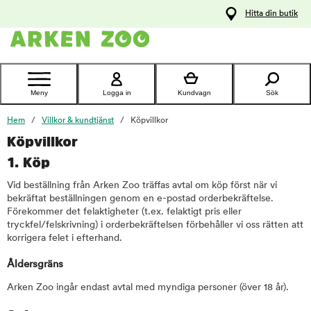
pa
Hitta din butik
ållet
Kontakta
kundtjänst
Meny
Logga in
Kundvagn
Sök
Hem
Villkor & kundtjänst
Köpvillkor
Köpvillkor
1. Köp
Vid beställning från Arken Zoo träffas avtal om köp först när vi
bekräftat beställningen genom en e-postad orderbekräftelse.
Förekommer det felaktigheter (t.ex. felaktigt pris eller
tryckfel/felskrivning) i orderbekräftelsen förbehåller vi oss rätten att
korrigera felet i efterhand.
Åldersgräns
Arken Zoo ingår endast avtal med myndiga personer (över 18 år).