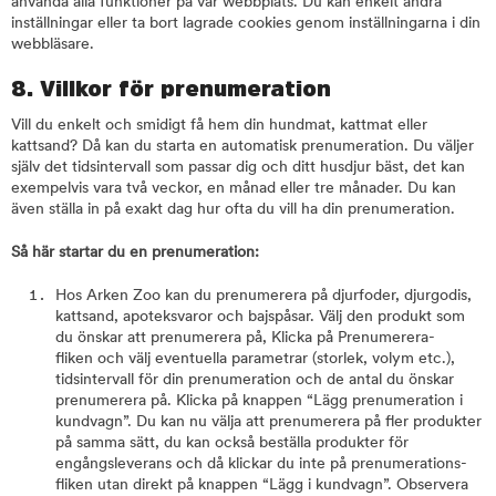
använda alla funktioner på vår webbplats. Du kan enkelt ändra
inställningar eller ta bort lagrade cookies genom inställningarna i din
webbläsare.
8. Villkor för prenumeration
Vill du enkelt och smidigt få hem din hundmat, kattmat eller
kattsand? Då kan du starta en automatisk prenumeration. Du väljer
själv det tidsintervall som passar dig och ditt husdjur bäst, det kan
exempelvis vara två veckor, en månad eller tre månader. Du kan
även ställa in på exakt dag hur ofta du vill ha din prenumeration.
Så här startar du en prenumeration:
Hos Arken Zoo kan du prenumerera på djurfoder, djurgodis,
kattsand, apoteksvaror och bajspåsar. Välj den produkt som
du önskar att prenumerera på, Klicka på Prenumerera-
fliken och välj eventuella parametrar (storlek, volym etc.),
tidsintervall för din prenumeration och de antal du önskar
prenumerera på. Klicka på knappen “Lägg prenumeration i
kundvagn”. Du kan nu välja att prenumerera på fler produkter
på samma sätt, du kan också beställa produkter för
engångsleverans och då klickar du inte på prenumerations-
fliken utan direkt på knappen “Lägg i kundvagn”. Observera