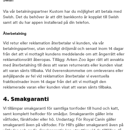
Swish
Via vår betalningspartner Kustom har du möjlighet att betala med
Swish. Det du behöver är att ditt bankkonto är kopplat till Swish
samt att du har appen installerad på din telefon.
Återbetalning
Vid retur eller reklamation återbetalar vi kunden, via vår
betalningspartner, utan onödigt dröjsmål och senast inom 14 dagar
från det att vi mottagit kundens meddelande om att ångerrätt eller
reklamationsrätt åberopas. Tillägg: Arken Zoo äger rätt att avvakta
med återbetalning till dess att varan returnerats eller kunden visat
att varan sänts tillbaka. Vid överenskommelse om omleverans eller
avhjälpande av fel vid reklamation återbetalar vi eventuella
fraktkostnader inom 14 dagar från det att vi mottagit den
reklamerade varan eller kunden visat att varan sänts tillbaka.
4. Smakgaranti
Vi tillämpar smakgaranti för samtliga torrfoder till hund och katt,
samt komplett helfoder för smådjur. Smakgarantin gäller inte
våtfoder, färskfoder eller hö. Undantag: För Royal Canin gäller
smakgaranti även på våtfoder. För Hill's gäller smakgaranti även på