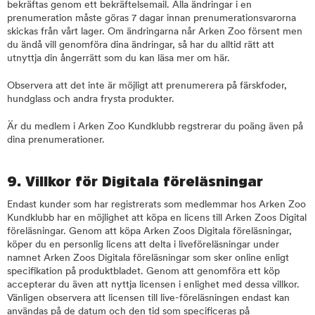
bekräftas genom ett bekräftelsemail. Alla ändringar i en
prenumeration måste göras 7 dagar innan prenumerationsvarorna
skickas från vårt lager. Om ändringarna når Arken Zoo försent men
du ändå vill genomföra dina ändringar, så har du alltid rätt att
utnyttja din ångerrätt som du kan läsa mer om här.
Observera att det inte är möjligt att prenumerera på färskfoder,
hundglass och andra frysta produkter.
Är du medlem i Arken Zoo Kundklubb regstrerar du poäng även på
dina prenumerationer.
9. Villkor för Digitala föreläsningar
Endast kunder som har registrerats som medlemmar hos Arken Zoo
Kundklubb har en möjlighet att köpa en licens till Arken Zoos Digital
föreläsningar. Genom att köpa Arken Zoos Digitala föreläsningar,
köper du en personlig licens att delta i liveföreläsningar under
namnet Arken Zoos Digitala föreläsningar som sker online enligt
specifikation på produktbladet. Genom att genomföra ett köp
accepterar du även att nyttja licensen i enlighet med dessa villkor.
Vänligen observera att licensen till live-föreläsningen endast kan
användas på de datum och den tid som specificeras på