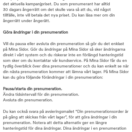
det aktuella kampanjpriset. Du som prenumerant har alltid
30 dagars ångerrätt om det skulle vara så att du, vid något
tillfälle, inte vill betala det nya priset. Du kan läsa mer om din
ångerrätt under ångerätt.
Göra ändringar i din prenumeration
Vill du pausa eller avsluta din prenumeration så gör du det enklast
på Mina Sidor. Gör du ändringar på Mina Sidor så sker ändringarna
direkt i vårt system och du riskerar inte en förlängd hanteringstid
som sker om du kontaktar vår kundservice. På Mina Sidor får du en
tydlig överblick över dina prenumerationer och du kan enkelt se när
din nästa prenumeration kommer att lämna vårt lager. På Mina Sidor
kan du göra följande förändringar i din prenumeration:
Pausa/starta din prenumeration.
Ändra tidsintervall för din prenumeration.
Avsluta din prenumeration.
Du kan också svara på avsieringsmailet “Din prenumerationsorder är
på gång att skickas från vårt lager”, för att göra ändringar i din
prenumeration. Notera att detta alternativ ger en längre
hanteringstid för dina ändringar. Dina ändringar i en prenumeration