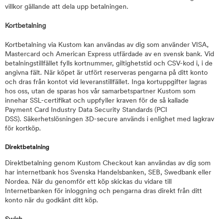
villkor gällande att dela upp betalningen.
Kortbetalning
Kortbetalning via Kustom kan användas av dig som använder VISA,
Mastercard och American Express utfärdade av en svensk bank. Vid
betalningstillfället fylls kortnummer, giltighetstid och CSV-kod i, i de
angivna fält. När köpet är utfört reserveras pengarna på ditt konto
och dras från kontot vid leveranstillfället. Inga kortuppgifter lagras
hos oss, utan de sparas hos vår samarbetspartner Kustom som
innehar SSL-certifikat och uppfyller kraven för de så kallade
Payment Card Industry Data Security Standards (PCI
DSS). Säkerhetslösningen 3D-secure används i enlighet med lagkrav
för kortköp.
Direktbetalning
Direktbetalning genom Kustom Checkout kan användas av dig som
har internetbank hos Svenska Handelsbanken, SEB, Swedbank eller
Nordea. När du genomför ett köp skickas du vidare till
Internetbanken för inloggning och pengarna dras direkt från ditt
konto när du godkänt ditt köp.