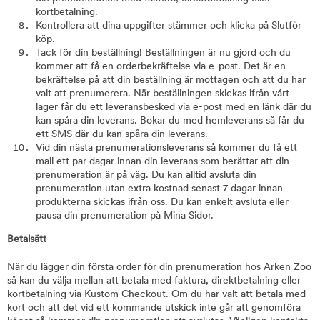
kortbetalning.
Kontrollera att dina uppgifter stämmer och klicka på Slutför
köp.
Tack för din beställning! Beställningen är nu gjord och du
kommer att få en orderbekräftelse via e-post. Det är en
bekräftelse på att din beställning är mottagen och att du har
valt att prenumerera. När beställningen skickas ifrån vårt
lager får du ett leveransbesked via e-post med en länk där du
kan spåra din leverans. Bokar du med hemleverans så får du
ett SMS där du kan spåra din leverans.
Vid din nästa prenumerationsleverans så kommer du få ett
mail ett par dagar innan din leverans som berättar att din
prenumeration är på väg. Du kan alltid avsluta din
prenumeration utan extra kostnad senast 7 dagar innan
produkterna skickas ifrån oss. Du kan enkelt avsluta eller
pausa din prenumeration på Mina Sidor.
Betalsätt
När du lägger din första order för din prenumeration hos Arken Zoo
så kan du välja mellan att betala med faktura, direktbetalning eller
kortbetalning via Kustom Checkout. Om du har valt att betala med
kort och att det vid ett kommande utskick inte går att genomföra