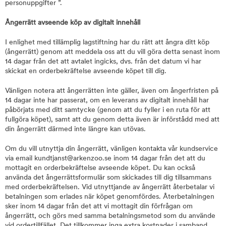
personuppgifter ”.
Ångerrätt avseende köp av digitalt innehåll
I enlighet med tillämplig lagstiftning har du rätt att ångra ditt köp
(ångerrätt) genom att meddela oss att du vill göra detta senast inom
14 dagar från det att avtalet ingicks, dvs. från det datum vi har
skickat en orderbekräftelse avseende köpet till dig.
Vänligen notera att ångerrätten inte gäller, även om ångerfristen på
14 dagar inte har passerat, om en leverans av digitalt innehåll har
påbörjats med ditt samtycke (genom att du fyller i en ruta för att
fullgöra köpet), samt att du genom detta även är införstådd med att
din ångerrätt därmed inte längre kan utövas.
Om du vill utnyttja din ångerrätt, vänligen kontakta vår kundservice
via email kundtjanst@arkenzoo.se inom 14 dagar från det att du
mottagit en orderbekräftelse avseende köpet. Du kan också
använda det ångerrättsformulär som skickades till dig tillsammans
med orderbekräftelsen. Vid utnyttjande av ångerrätt återbetalar vi
betalningen som erlades när köpet genomfördes. Återbetalningen
sker inom 14 dagar från det att vi mottagit din förfrågan om
ångerrätt, och görs med samma betalningsmetod som du använde
vid ordertillfället. Det tillkommer inga extra kostnader i samband