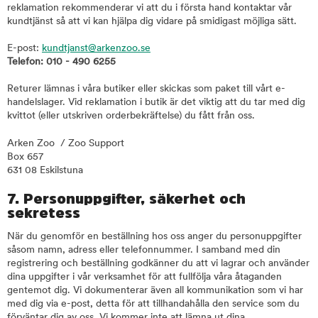
reklamation rekommenderar vi att du i första hand kontaktar vår
kundtjänst så att vi kan hjälpa dig vidare på smidigast möjliga sätt.
E-post:
kundtjanst@arkenzoo.se
Telefon: 010 - 490 6255
Returer lämnas i våra butiker eller skickas som paket till vårt e-
handelslager. Vid reklamation i butik är det viktig att du tar med dig
kvittot (eller utskriven orderbekräftelse) du fått från oss.
Arken Zoo / Zoo Support
Box 657
631 08 Eskilstuna
7. Personuppgifter, säkerhet och
sekretess
När du genomför en beställning hos oss anger du personuppgifter
såsom namn, adress eller telefonnummer. I samband med din
registrering och beställning godkänner du att vi lagrar och använder
dina uppgifter i vår verksamhet för att fullfölja våra åtaganden
gentemot dig. Vi dokumenterar även all kommunikation som vi har
med dig via e-post, detta för att tillhandahålla den service som du
förväntar dig av oss. Vi kommer inte att lämna ut dina