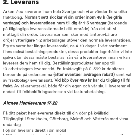
2. Leverans
Arken Zoo levererar inom hela Sverige och vi använder flera olika
fraktbolag.
Normalt sett skickar vi din order inom 48 h (helgfria
vardagar) och leveranstiden hem till dig är 1-3 vardagar
(beroende
på tillgängliga leveransalternativ i ditt område) från det att vi
mottagit din order. Leveranser som sker med lantbrevbärare
dröjer ytterligare 1-2 arbetsdagar utöver den normala leveranstiden.
Frysta varor har längre leveranstid, ca 4-10 dagar. I vårt sortiment
finns också beställningsprodukter, dessa produkter lagerhåller vi inte
själva utan dessa måste beställas från våra leverantörer innan vi kan
leverera dem hem till dig. Beställningsprodukter har upp till
10 arbetsdagars leveranstid. En fraktavgift på 0-599 kr debiteras
beroende på ordersumma
(efter eventuell avdragen rabatt)
samt val
av fraktbolag/leveranssätt.
Vid köp över 499 kr har du tillgång till fri
frakt.
Av säkerhetsskäl, både för din egen och vår skull, levererar vi
endast till folkbokföringsadressen vid fakturabetalning.
Airmee Hemleverans 17-22
Få ditt paket hemlevererat direkt till din dörr på kvällstid
Tillgängligt i Stockholm, Göteborg, Malmö och Västerås med vissa
undantag
Följ din leverans direkt i din mobil