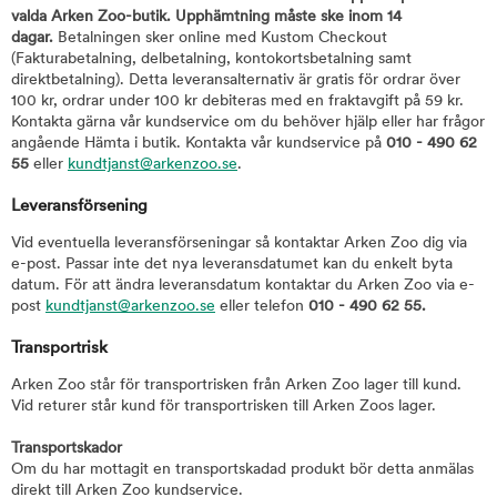
valda Arken Zoo-butik. Upphämtning måste ske inom 14
dagar.
Betalningen sker online med Kustom Checkout
(Fakturabetalning, delbetalning, kontokortsbetalning samt
direktbetalning). Detta leveransalternativ är gratis för ordrar över
100 kr, ordrar under 100 kr debiteras med en fraktavgift på 59 kr.
Kontakta gärna vår kundservice om du behöver hjälp eller har frågor
angående Hämta i butik. Kontakta vår kundservice på
010 - 490 62
55
eller
kundtjanst@arkenzoo.se
.
Leveransförsening
Vid eventuella leveransförseningar så kontaktar Arken Zoo dig via
e-post. Passar inte det nya leveransdatumet kan du enkelt byta
datum. För att ändra leveransdatum kontaktar du Arken Zoo via e-
post
kundtjanst@arkenzoo.se
eller telefon
010 - 490 62 55.
Transportrisk
Arken Zoo står för transportrisken från Arken Zoo lager till kund.
Vid returer står kund för transportrisken till Arken Zoos lager.
Transportskador
Om du har mottagit en transportskadad produkt bör detta anmälas
direkt till Arken Zoo kundservice.