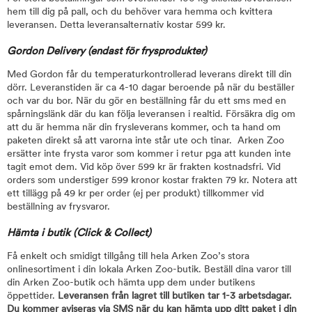
hem till dig på pall, och du behöver vara hemma och kvittera
leveransen. Detta leveransalternativ kostar 599 kr.
Gordon Delivery (endast för frysprodukter)
Med Gordon får du temperaturkontrollerad leverans direkt till din
dörr. Leveranstiden är ca 4-10 dagar beroende på när du beställer
och var du bor. När du gör en beställning får du ett sms med en
spårningslänk där du kan följa leveransen i realtid. Försäkra dig om
att du är hemma när din frysleverans kommer, och ta hand om
paketen direkt så att varorna inte står ute och tinar. Arken Zoo
ersätter inte frysta varor som kommer i retur pga att kunden inte
tagit emot dem. Vid köp över 599 kr är frakten kostnadsfri. Vid
orders som understiger 599 kronor kostar frakten 79 kr. Notera att
ett tillägg på 49 kr per order (ej per produkt) tillkommer vid
beställning av frysvaror.
Hämta i butik (Click & Collect)
Få enkelt och smidigt tillgång till hela Arken Zoo’s stora
onlinesortiment i din lokala Arken Zoo-butik. Beställ dina varor till
din Arken Zoo-butik och hämta upp dem under butikens
öppettider.
Leveransen från lagret till butiken tar 1-3 arbetsdagar.
Du kommer aviseras via SMS när du kan hämta upp ditt paket i din