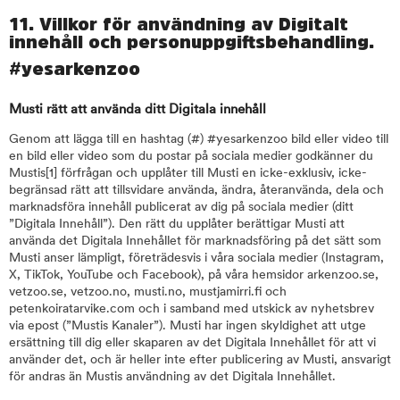
11. Villkor för användning av Digitalt
innehåll och personuppgiftsbehandling.
#yesarkenzoo
Musti rätt att använda ditt Digitala innehåll
Genom att lägga till en hashtag (#) #yesarkenzoo bild eller video till
en bild eller video som du postar på sociala medier godkänner du
Mustis
[1]
förfrågan och upplåter till Musti en icke-exklusiv, icke-
begränsad rätt att tillsvidare använda, ändra, återanvända, dela och
marknadsföra innehåll publicerat av dig på sociala medier (ditt
”Digitala Innehåll”). Den rätt du upplåter berättigar Musti att
använda det Digitala Innehållet för marknadsföring på det sätt som
Musti anser lämpligt, företrädesvis i våra sociala medier (Instagram,
X, TikTok, YouTube och Facebook), på våra hemsidor arkenzoo.se,
vetzoo.se, vetzoo.no, musti.no, mustjamirri.fi och
petenkoiratarvike.com och i samband med utskick av nyhetsbrev
via epost (”Mustis Kanaler”). Musti har ingen skyldighet att utge
ersättning till dig eller skaparen av det Digitala Innehållet för att vi
använder det, och är heller inte efter publicering av Musti, ansvarigt
för andras än Mustis användning av det Digitala Innehållet.