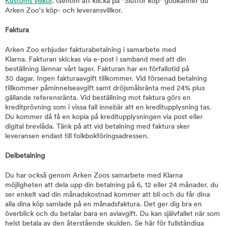
Kustoms villkor
. Genom att klicka på "Slutför köp" godkänner du
Arken Zoo’s köp- och leveransvillkor.
Faktura
Arken Zoo erbjuder fakturabetalning i samarbete med
Klarna. Fakturan skickas via e-post i samband med att din
beställning lämnar vårt lager. Fakturan har en förfallotid på
30 dagar. Ingen fakturaavgift tillkommer. Vid försenad betalning
tillkommer påminnelseavgift samt dröjsmålsränta med 24% plus
gällande referensränta. Vid beställning mot faktura görs en
kreditprövning som i vissa fall innebär att en kreditupplysning tas.
Du kommer då få en kopia på kreditupplysningen via post eller
digital brevlåda. Tänk på att vid betalning med faktura sker
leveransen endast till folkbokföringsadressen.
Delbetalning
Du har också genom Arken Zoos samarbete med Klarna
möjligheten att dela upp din betalning på 6, 12 eller 24 månader. du
ser enkelt vad din månadskostnad kommer att bli och du får dina
alla dina köp samlade på en månadsfaktura. Det ger dig bra en
överblick och du betalar bara en aviavgift. Du kan självfallet när som
helst betala av den återstående skulden. Se här för fullständiga