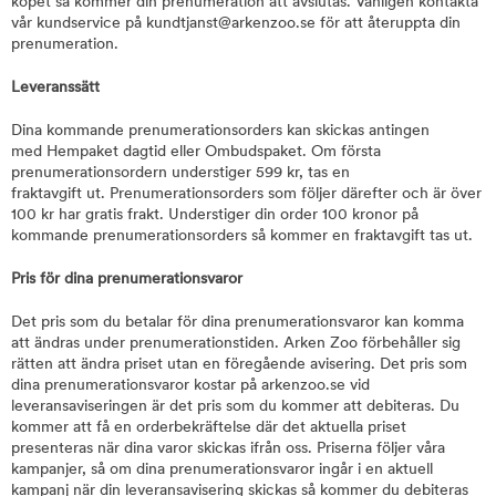
köpet så kommer din prenumeration att avslutas. Vänligen kontakta
vår kundservice på kundtjanst@arkenzoo.se för att återuppta din
prenumeration.
Leveranssätt
Dina kommande prenumerationsorders kan skickas antingen
med Hempaket dagtid eller Ombudspaket. Om första
prenumerationsordern understiger 599 kr, tas en
fraktavgift ut. Prenumerationsorders som följer därefter och är över
100 kr har gratis frakt. Understiger din order 100 kronor på
kommande prenumerationsorders så kommer en fraktavgift tas ut.
Pris för dina prenumerationsvaror
Det pris som du betalar för dina prenumerationsvaror kan komma
att ändras under prenumerationstiden. Arken Zoo förbehåller sig
rätten att ändra priset utan en föregående avisering. Det pris som
dina prenumerationsvaror kostar på arkenzoo.se vid
leveransaviseringen är det pris som du kommer att debiteras. Du
kommer att få en orderbekräftelse där det aktuella priset
presenteras när dina varor skickas ifrån oss. Priserna följer våra
kampanjer, så om dina prenumerationsvaror ingår i en aktuell
kampanj när din leveransavisering skickas så kommer du debiteras