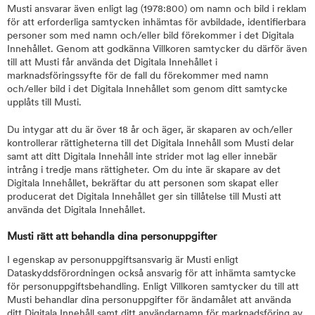
Musti ansvarar även enligt lag (1978:800) om namn och bild i reklam
för att erforderliga samtycken inhämtas för avbildade, identifierbara
personer som med namn och/eller bild förekommer i det Digitala
Innehållet. Genom att godkänna Villkoren samtycker du därför även
till att Musti får använda det Digitala Innehållet i
marknadsföringssyfte för de fall du förekommer med namn
och/eller bild i det Digitala Innehållet som genom ditt samtycke
upplåts till Musti.
Du intygar att du är över 18 år och äger, är skaparen av och/eller
kontrollerar rättigheterna till det Digitala Innehåll som Musti delar
samt att ditt Digitala Innehåll inte strider mot lag eller innebär
intrång i tredje mans rättigheter. Om du inte är skapare av det
Digitala Innehållet, bekräftar du att personen som skapat eller
producerat det Digitala Innehållet ger sin tillåtelse till Musti att
använda det Digitala Innehållet.
Musti rätt att behandla dina personuppgifter
I egenskap av personuppgiftsansvarig är Musti enligt
Dataskyddsförordningen också ansvarig för att inhämta samtycke
för personuppgiftsbehandling. Enligt Villkoren samtycker du till att
Musti behandlar dina personuppgifter för ändamålet att använda
ditt Digitala Innehåll samt ditt användarnamn för marknadsföring av