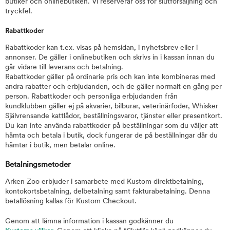
butiker och onlinebutiken. Vi reserverar oss för slutförsäljning och
tryckfel.
Rabattkoder
Rabattkoder kan t.ex. visas på hemsidan, i nyhetsbrev eller i
annonser. De gäller i onlinebutiken och skrivs in i kassan innan du
går vidare till leverans och betalning.
Rabattkoder gäller på ordinarie pris och kan inte kombineras med
andra rabatter och erbjudanden, och de gäller normalt en gång per
person. Rabattkoder och personliga erbjudanden från
kundklubben gäller ej på akvarier, bilburar, veterinärfoder, Whisker
Självrensande kattlådor, beställningsvaror, tjänster eller presentkort.
Du kan inte använda rabattkoder på beställningar som du väljer att
hämta och betala i butik, dock fungerar de på beställningar där du
hämtar i butik, men betalar online.
Betalningsmetoder
Arken Zoo erbjuder i samarbete med Kustom direktbetalning,
kontokortsbetalning, delbetalning samt fakturabetalning. Denna
betallösning kallas för Kustom Checkout.
Genom att lämna information i kassan godkänner du