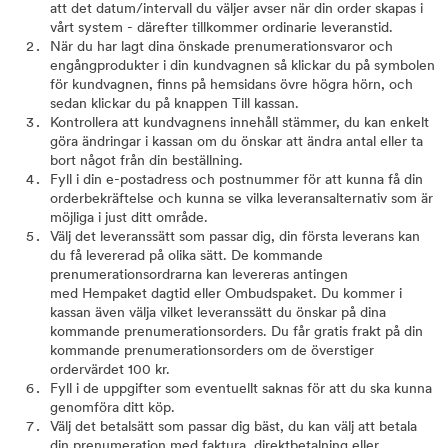
att det datum/intervall du väljer avser när din order skapas i
vårt system - därefter tillkommer ordinarie leveranstid.
När du har lagt dina önskade prenumerationsvaror och
engångprodukter i din kundvagnen så klickar du på symbolen
för kundvagnen, finns på hemsidans övre högra hörn, och
sedan klickar du på knappen Till kassan.
Kontrollera att kundvagnens innehåll stämmer, du kan enkelt
göra ändringar i kassan om du önskar att ändra antal eller ta
bort något från din beställning.
Fyll i din e-postadress och postnummer för att kunna få din
orderbekräftelse och kunna se vilka leveransalternativ som är
möjliga i just ditt område.
Välj det leveranssätt som passar dig, din första leverans kan
du få levererad på olika sätt. De kommande
prenumerationsordrarna kan levereras antingen
med Hempaket dagtid eller Ombudspaket. Du kommer i
kassan även välja vilket leveranssätt du önskar på dina
kommande prenumerationsorders. Du får gratis frakt på din
kommande prenumerationsorders om de överstiger
ordervärdet 100 kr.
Fyll i de uppgifter som eventuellt saknas för att du ska kunna
genomföra ditt köp.
Välj det betalsätt som passar dig bäst, du kan välj att betala
din prenumeration med faktura, direktbetalning eller