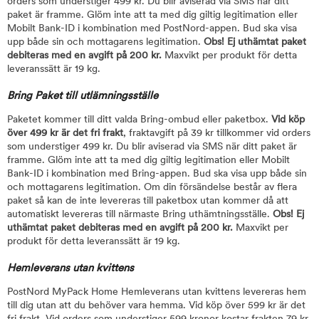
orders som understiger 499 kr. Du blir aviserad via SMS när ditt
paket är framme. Glöm inte att ta med dig giltig legitimation eller
Mobilt Bank-ID i kombination med PostNord-appen. Bud ska visa
upp både sin och mottagarens legitimation.
Obs! Ej uthämtat paket
debiteras med en avgift på 200 kr.
Maxvikt per produkt för detta
leveranssätt är 19 kg.
Bring Paket till utlämningsställe
Paketet kommer till ditt valda Bring-ombud eller paketbox.
Vid köp
över 499 kr är det fri frakt
, fraktavgift på 39 kr tillkommer vid orders
som understiger 499 kr. Du blir aviserad via SMS när ditt paket är
framme. Glöm inte att ta med dig giltig legitimation eller Mobilt
Bank-ID i kombination med Bring-appen. Bud ska visa upp både sin
och mottagarens legitimation. Om din försändelse består av flera
paket så kan de inte levereras till paketbox utan kommer då att
automatiskt levereras till närmaste Bring uthämtningsställe.
Obs! Ej
uthämtat paket debiteras med en avgift på 200 kr.
Maxvikt per
produkt för detta leveranssätt är 19 kg.
Hemleverans utan kvittens
PostNord MyPack Home Hemleverans utan kvittens levereras hem
till dig utan att du behöver vara hemma. Vid köp över 599 kr är det