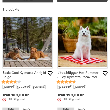
Sortera
8 produkter
Basic
Cool Kylmatta Antiglid
Little&Bigger
Hot Summer
Beige
Juicy Kylmatta Rosa/Röd
40x50cm
60 x 90 cm
90x140cm
60 x 90 cm
40x50cm
från
169,00
kr
från
129,00
kr
Tillfälligt slut.
Tillfälligt slut.
Info
Info
Jämför
Jämför