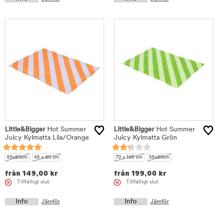
Little&Bigger
Hot Summer
Little&Bigger
Hot Summer
Juicy Kylmatta Lila/Orange
Juicy Kylmatta Grön
55x80cm
45 x 60 cm
70 x 100 cm
55x80cm
från
149,00
kr
från
199,00
kr
Tillfälligt slut.
Tillfälligt slut.
Info
Info
Jämför
Jämför