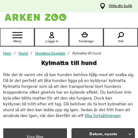
pa
Hitta din butik
ållet
Kontakta
kundtjänst
Meny
Logga in
Kundvagn
Sök
Hem
Hund
Hundens Sovplats
Kylmatta till hund
Kylmatta till hund
När det är varmt ute så kan hunden behöva hjälp med att svalka sig.
Då är det perfekt att låta hunden ligga på en kyldyna/ kylmatta.
Kylmatta fungerar som så att den transporterar bort hundens
kroppsvärme vilket givetvis har en kylande effekt. Du behöver inte
kyla eller blöta mattan för att den ska fungera. Dock kan
kyldynan bli trött efter ett tag. Då behöver du ta bort kylmattan en
stund så att den kan ladda upp sig igen. Sedan är det fritt fram att
använda den igen, när den återfått sin eff
Visa fortsättningen
Datum, nyaste
Visa filter