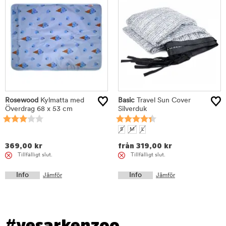
Rosewood
Kylmatta med
Basic
Travel Sun Cover
Överdrag 68 x 53 cm
Silverduk
S
M
L
369,00
kr
från
319,00
kr
Tillfälligt slut.
Tillfälligt slut.
Info
Info
Jämför
Jämför
#yesarkenzoo