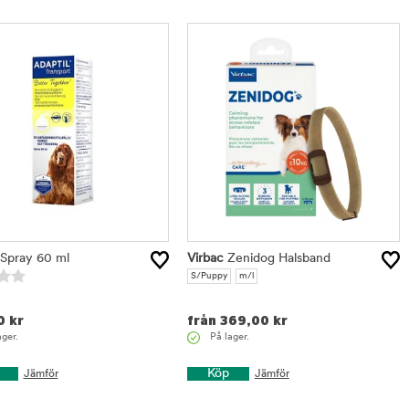
Spray 60 ml
Virbac
Zenidog Halsband
S/Puppy
m/l
0
kr
från
369,00
kr
ager.
På lager.
Köp
Jämför
Jämför