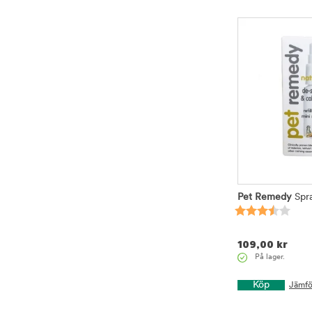
Pet Remedy
Spra
109,00
kr
På lager.
Köp
Jämfö