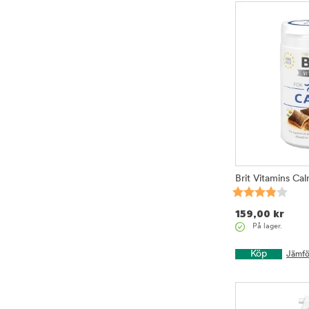
Brit Vitamins Ca
159,00
kr
På lager.
Köp
Jämfö