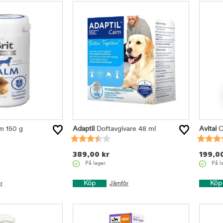
lm 150 g
Adaptil
Doftavgivare 48 ml
Avital
C
389,00
kr
199,0
På lager.
På l
Köp
Köp
r
Jämför