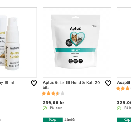
y 15 ml
Aptus
Relax till Hund & Katt 30
Adaptil
bitar
239,00
kr
329,0
På lager.
På l
Köp
Köp
r
Jämför