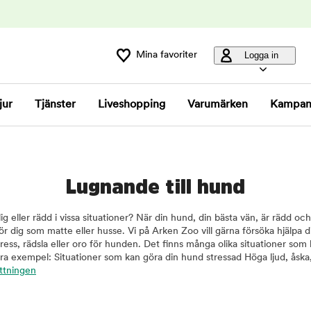
Mina favoriter
Logga in
jur
Tjänster
Liveshopping
Varumärken
Kampan
Lugnande till hund
ig eller rädd i vissa situationer? När din hund, din bästa vän, är rädd oc
t för dig som matte eller husse. Vi på Arken Zoo vill gärna försöka hjälpa 
ress, rädsla eller oro för hunden. Det finns många olika situationer som
a exempel: Situationer som kan göra din hund stressad Höga ljud, åska,
ättningen