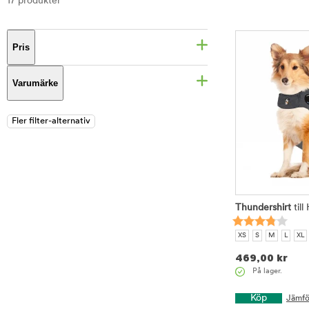
17 produkter
Pris
Varumärke
Thundershirt
till
XS
S
M
L
XL
469,00
kr
På lager.
Köp
Jämfö