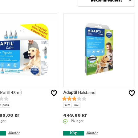
Rekommenderat
Sortera
Refill 48 ml
Adaptil
Halsband
1-pack
s/m
m/l
89,00
kr
449,00
kr
ager.
På lager.
Köp
Jämför
Jämför