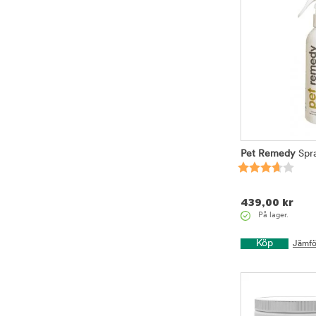
Pet Remedy
Spr
439,00
kr
På lager.
Köp
Jämfö