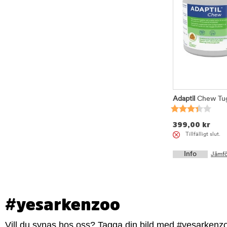
Adaptil
Chew Tugg
399,00
kr
Tillfälligt slut.
Info
Jämfö
#yesarkenzoo
Vill du synas hos oss? Tagga din bild med #yesarkenzoo