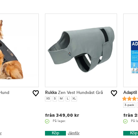
 Hund
Rukka
Zen Vest Hundväst Grå
Adaptil
XS
S
M
L
XL
3-pack
från
349,00
kr
från
2
På lager.
På l
Köp
Köp
r
Jämför