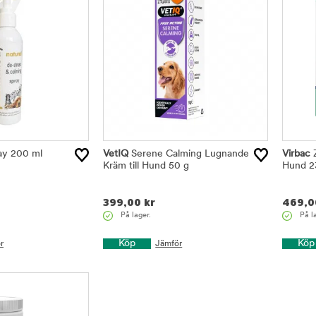
ay 200 ml
VetIQ
Serene Calming Lugnande
Virbac
Z
Kräm till Hund 50 g
Hund 2
399,00
kr
469,0
På lager.
På l
Köp
Köp
r
Jämför