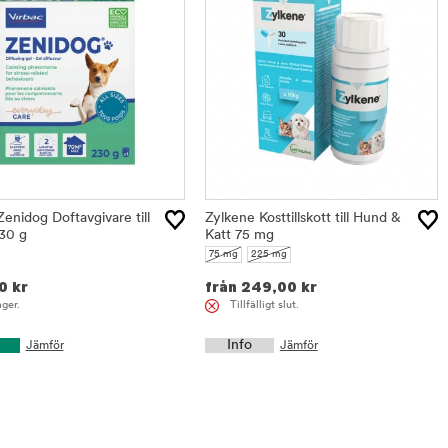
enidog Doftavgivare till
Zylkene Kosttillskott till Hund &
30 g
Katt 75 mg
75 mg
225 mg
0
kr
från
249,00
kr
ager.
Tillfälligt slut.
Info
Jämför
Jämför