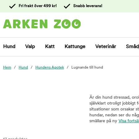
 till
Fri frakt över 499 kr!
Snabb leverans!
ållet
Kontakta
kundtjänst
Hund
Valp
Katt
Kattunge
Veterinär
Småd
Hem
Hund
Hundens Apotek
Lugnande till hund
Är din hund stressad, orol
självklart otroligt jobbig
situationer som orsakar st
hundar, nedan ser du någr
smällare på ny
Visa forts