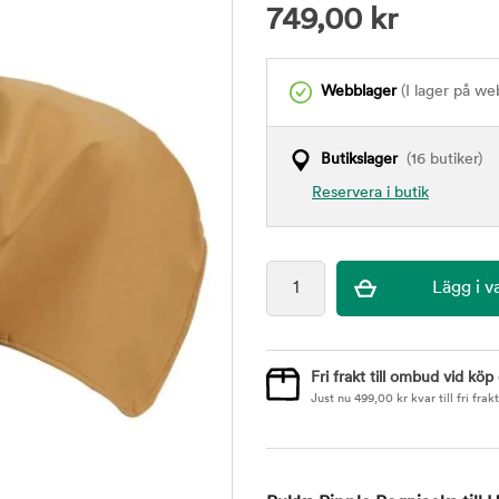
749,00
kr
Webblager
(I lager på we
Butikslager
(16 butiker)
Reservera i butik
Fri frakt till ombud vid köp
Just nu
499,00
kr
kvar till fri frakt