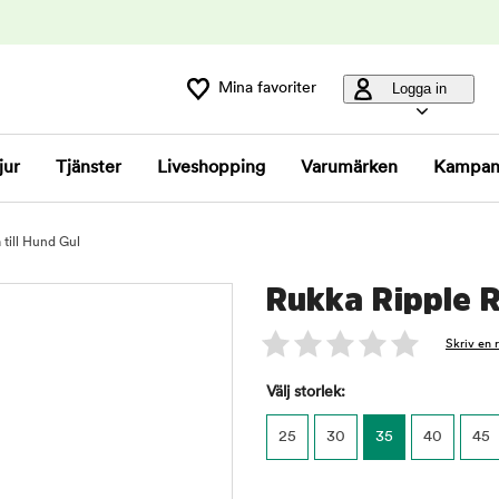
Mina favoriter
Logga in
jur
Tjänster
Liveshopping
Varumärken
Kampan
till Hund Gul
Rukka Ripple R
Skriv en 
Välj storlek:
25
30
35
40
45