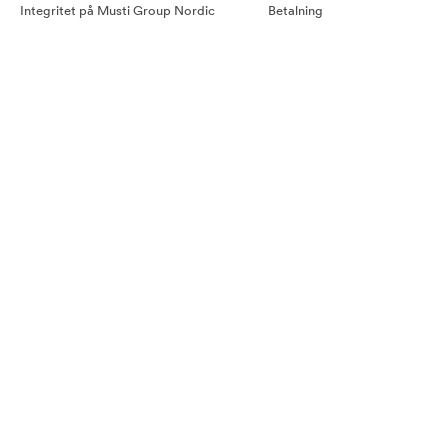
Integritet på Musti Group Nordic
Betalning
Goda råd
Leverans
Cookiepolicy
Retur
Tillgänglighetsredogörelse
Köpvillkor
Våra samarbetspartners
Pressmeddelande Arken Zoo