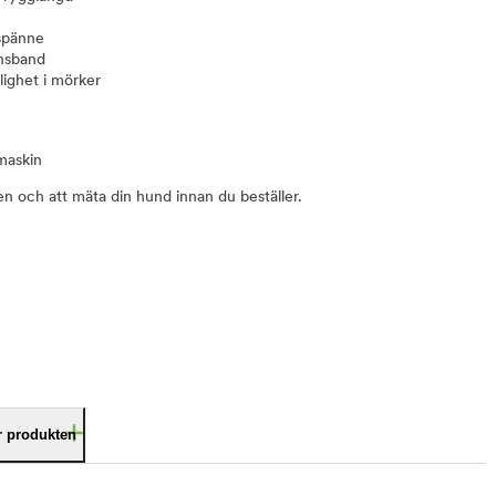
 spänne
ensband
lighet i mörker
tmaskin
en och att mäta din hund innan du beställer.
är produkten