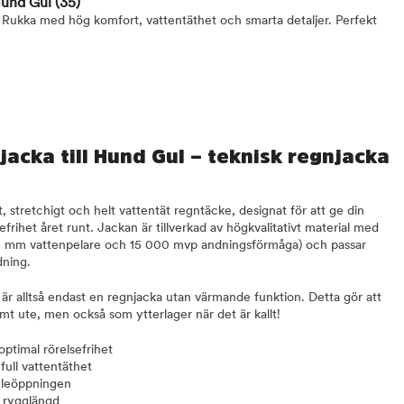
 Hund Gul
(35)
n Rukka med hög komfort, vattentäthet och smarta detaljer. Perfekt
acka till Hund Gul – teknisk regnjacka
, stretchigt och helt vattentät regntäcke, designat för att ge din
rihet året runt. Jackan är tillverkad av högkvalitativt material med
00 mm vattenpelare och 15 000 mvp andningsförmåga) och passar
dning.
 är alltså endast en regnjacka utan värmande funktion. Detta gör att
mt ute, men också som ytterlager när det är kallt!
optimal rörelsefrihet
full vattentäthet
eleöppningen
h rygglängd