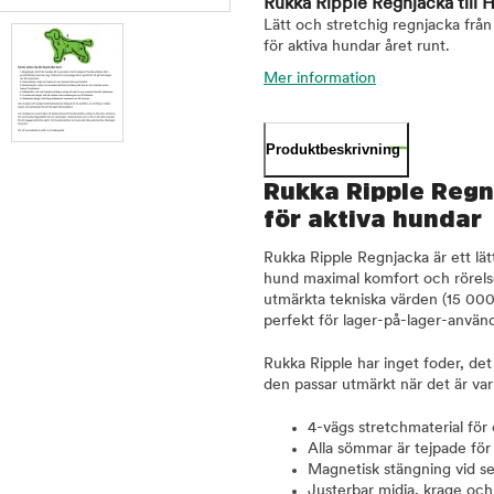
Rukka Ripple Regnjacka till
Lätt och stretchig regnjacka frå
för aktiva hundar året runt.
Mer information
Produktbeskrivning
Rukka Ripple Regnj
för aktiva hundar
Rukka Ripple Regnjacka är ett lätt
hund maximal komfort och rörelsef
utmärkta tekniska värden (15 0
perfekt för lager-på-lager-använ
Rukka Ripple har inget foder, det
den passar utmärkt när det är var
4-vägs stretchmaterial för 
Alla sömmar är tejpade för 
Magnetisk stängning vid s
Justerbar midja, krage oc