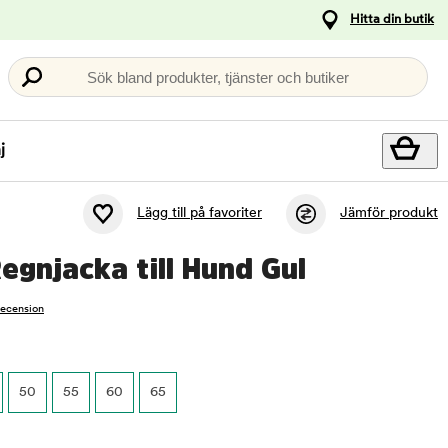
Hitta din butik
Sök bland produkter, tjänster och butiker
j
Lägg till på favoriter
Jämför produkt
egnjacka till Hund Gul
recension
50
55
60
65