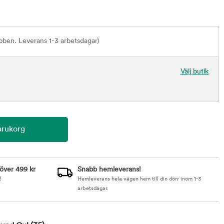
bben. Leverans 1-3 arbetsdagar)
Välj butik
 över 499 kr
Snabb hemleverans!
!
Hemleverans hela vägen hem till din dörr inom 1-3
arbetsdagar.