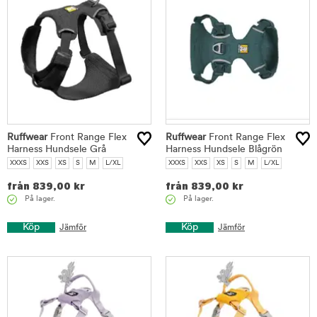
Ruffwear
Front Range Flex
Ruffwear
Front Range Flex
Harness Hundsele Grå
Harness Hundsele Blågrön
XXXS
XXS
XS
S
M
L/XL
XXXS
XXS
XS
S
M
L/XL
från
839,00
kr
från
839,00
kr
På lager.
På lager.
Köp
Köp
Jämför
Jämför