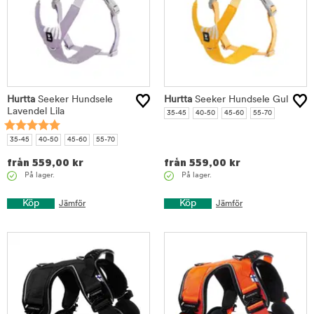
Hurtta
Seeker Hundsele
Hurtta
Seeker Hundsele Gul
Lavendel Lila
35-45
40-50
45-60
55-70
35-45
40-50
45-60
55-70
från
559,00
kr
från
559,00
kr
På lager.
På lager.
Köp
Köp
Jämför
Jämför