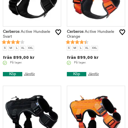
Cerberos
Active Hundsele
Cerberos
Active Hundsele
Svart
Orange
S
M
L
XL
XXL
S
M
L
XL
XXL
från
899,00
kr
från
899,00
kr
På lager.
På lager.
Köp
Köp
Jämför
Jämför