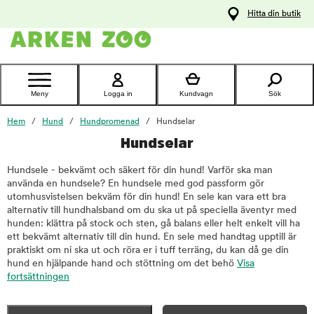
pa
Hitta din butik
ållet
Kontakta
kundtjänst
Meny
Logga in
Kundvagn
Sök
Hem
Hund
Hundpromenad
Hundselar
Hundselar
Hundsele - bekvämt och säkert för din hund! Varför ska man
använda en hundsele? En hundsele med god passform gör
utomhusvistelsen bekväm för din hund! En sele kan vara ett bra
alternativ till hundhalsband om du ska ut på speciella äventyr med
hunden: klättra på stock och sten, gå balans eller helt enkelt vill ha
ett bekvämt alternativ till din hund. En sele med handtag upptill är
praktiskt om ni ska ut och röra er i tuff terräng, du kan då ge din
hund en hjälpande hand och stöttning om det behö
Visa
fortsättningen