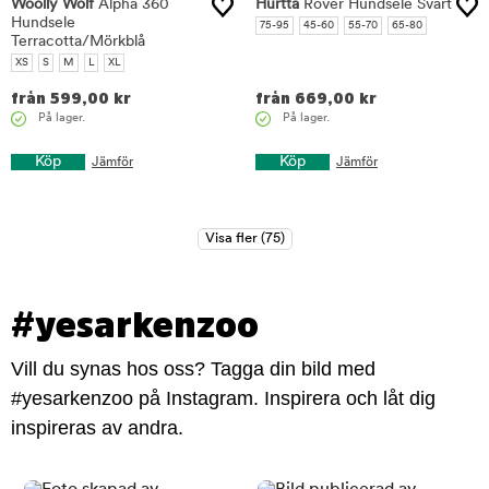
Woolly Wolf
Alpha 360
Hurtta
Rover Hundsele Svart
Hundsele
75-95
45-60
55-70
65-80
Terracotta/Mörkblå
XS
S
M
L
XL
från
599,00
kr
från
669,00
kr
På lager.
På lager.
Köp
Köp
Jämför
Jämför
#yesarkenzoo
Vill du synas hos oss? Tagga din bild med
#yesarkenzoo på Instagram. Inspirera och låt dig
inspireras av andra.