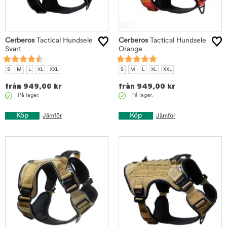
Cerberos
Tactical Hundsele
Cerberos
Tactical Hundsele
Svart
Orange
S
M
L
XL
XXL
S
M
L
XL
XXL
från
949,00
kr
från
949,00
kr
På lager.
På lager.
Köp
Köp
Jämför
Jämför