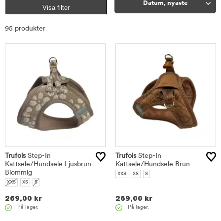
Datum, nyaste
Visa filter
Sortera
95 produkter
Trufois
Step-In
Trufois
Step-In
Kattsele/Hundsele Ljusbrun
Kattsele/Hundsele Brun
Blommig
XXS
XS
S
XXS
XS
S
269,00
kr
269,00
kr
På lager.
På lager.