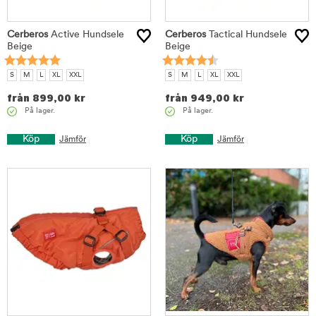
Cerberos
Active Hundsele
Cerberos
Tactical Hundsele
Beige
Beige
S
M
L
XL
XXL
S
M
L
XL
XXL
från
899,00
kr
från
949,00
kr
På lager.
På lager.
Köp
Köp
Jämför
Jämför