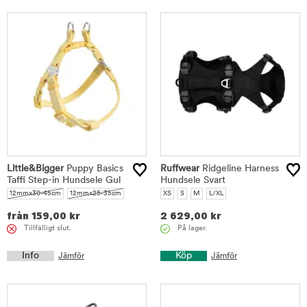
Little&Bigger
Puppy Basics
Ruffwear
Ridgeline Harness
Taffi Step-in Hundsele Gul
Hundsele Svart
12mmx30-45cm
12mmx25-35cm
XS
S
M
L/XL
från
159,00
kr
2 629,00
kr
Tillfälligt slut.
På lager.
Info
Köp
Jämför
Jämför