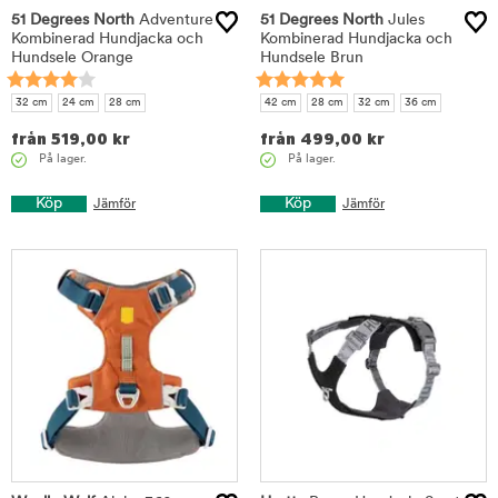
51 Degrees North
Adventure
51 Degrees North
Jules
Kombinerad Hundjacka och
Kombinerad Hundjacka och
Hundsele Orange
Hundsele Brun
32 cm
24 cm
28 cm
42 cm
28 cm
32 cm
36 cm
från
519,00
kr
från
499,00
kr
På lager.
På lager.
Köp
Köp
Jämför
Jämför