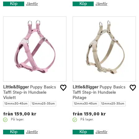
Köp
Köp
Jämför
Jämför
Little&Bigger
Puppy Basics
Little&Bigger
Puppy Basics
Taffi Step-in Hundsele
Taffi Step-in Hundsele
Violett
Pistage
12mmx30-45cm
12mmx25-35cm
12mmx30-45cm
12mmx25-35cm
från
159,00
kr
från
159,00
kr
På lager.
På lager.
Köp
Köp
Jämför
Jämför