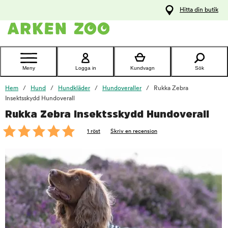
pa
Hitta din butik
ållet
Kontakta
kundtjänst
Meny
Logga in
Kundvagn
Sök
Hem
Hund
Hundkläder
Hundoveraller
Rukka Zebra
Insektsskydd Hundoverall
Rukka Zebra Insektsskydd Hundoverall
foo
1 röst
Skriv en recension