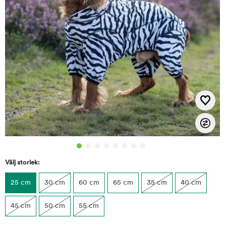
Välj storlek:
25 cm
30 cm
60 cm
65 cm
35 cm
40 cm
45 cm
50 cm
55 cm