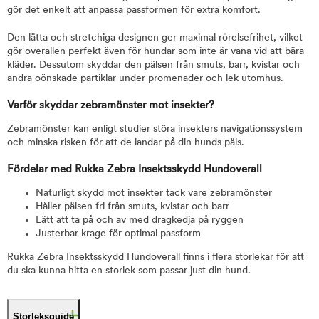
gör det enkelt att anpassa passformen för extra komfort.
Den lätta och stretchiga designen ger maximal rörelsefrihet, vilket
gör overallen perfekt även för hundar som inte är vana vid att bära
kläder. Dessutom skyddar den pälsen från smuts, barr, kvistar och
andra oönskade partiklar under promenader och lek utomhus.
Varför skyddar zebramönster mot insekter?
Zebramönster kan enligt studier störa insekters navigationssystem
och minska risken för att de landar på din hunds päls.
Fördelar med Rukka Zebra Insektsskydd Hundoverall
Naturligt skydd mot insekter tack vare zebramönster
Håller pälsen fri från smuts, kvistar och barr
Lätt att ta på och av med dragkedja på ryggen
Justerbar krage för optimal passform
Rukka Zebra Insektsskydd Hundoverall finns i flera storlekar för att
du ska kunna hitta en storlek som passar just din hund.
Storleksguide