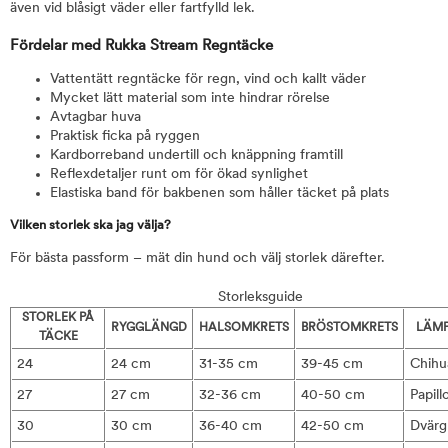
även vid blåsigt väder eller fartfylld lek.
Fördelar med Rukka Stream Regntäcke
Vattentätt regntäcke för regn, vind och kallt väder
Mycket lätt material som inte hindrar rörelse
Avtagbar huva
Praktisk ficka på ryggen
Kardborreband undertill och knäppning framtill
Reflexdetaljer runt om för ökad synlighet
Elastiska band för bakbenen som håller täcket på plats
Vilken storlek ska jag välja?
För bästa passform – mät din hund och välj storlek därefter.
Storleksguide
STORLEK PÅ
RYGGLÄNGD
HALSOMKRETS
BRÖSTOMKRETS
LÄMP
TÄCKE
24
24 cm
31-35 cm
39-45 cm
Chihu
27
27 cm
32-36 cm
40-50 cm
Papill
30
30 cm
36-40 cm
42-50 cm
Dvärg