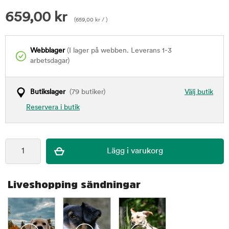
659,00
kr
(
659,00
kr
/ )
Webblager
(I lager på webben. Leverans 1-3
arbetsdagar)
Butikslager
(79 butiker)
Välj butik
Reservera i butik
Liveshopping sändningar