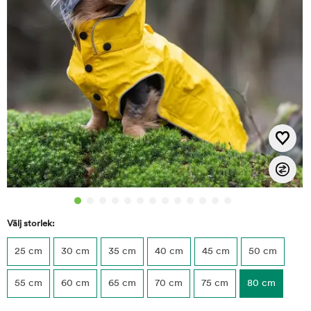
Välj storlek:
25 cm
30 cm
35 cm
40 cm
45 cm
50 cm
55 cm
60 cm
65 cm
70 cm
75 cm
80 cm