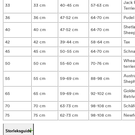
Jack 
33
33 cm
40-45 cm
57-63 cm
Terrie
36
36 cm
47-52 cm
64-70 cm
Pudel
Shetl
40
40 cm
47-52 cm
64-70 cm
Shee
42
42 cm
39-44 cm
58-64 cm
Tax
45
45 cm
50-55 cm
64-70 cm
Schna
Whea
50
50 cm
55-60 cm
70-76 cm
terrie
Austra
55
55 cm
59-69 cm
88-98 cm
Shep
Gold
65
65 cm
59-69 cm
92-102 cm
Retriv
70
70 cm
63-73 cm
98-108 cm
Schäf
75
75 cm
62-73 cm
98-108 cm
Newf
Storleksguide