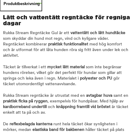
Produktbeskrivning
Lätt och vattentätt regntäcke för regniga
dagar
Rukka Stream Regntäcke Gul är ett
vattentätt och lätt hundtäcke
som skyddar din hund mot regn, vind och kyligare väder.
Regntäcket kombinerar
praktisk funktionalitet
med hög komfort
och är utformat för att låta hunden röra sig fritt även under lek och
aktivitet.
Täcket är tillverkat i ett
mycket lätt material
som inte begränsar
hundens rörelser, vilket gör det perfekt för hundar som gillar att
springa och leka även i regn. Materialet i
polyester och PU
gör
täcket utomordentligt vattenavvisande.
Rukka Stream regntäcke är utrustat med en
avtagbar huva
samt en
praktisk ficka på ryggen
, exempelvis för hundpåsar. Med hjälp av
kardborreband undertill
och
knäppning framtill vid bröstet
är täcket
enkelt att ta på och av.
De
reflexbelagda kanterna
runt hela täcket ökar synligheten i
mörker, medan
elastiska band för bakbenen
håller täcket på plats