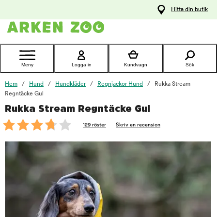
pa
Hitta din butik
ållet
Kontakta
kundtjänst
Meny
Logga in
Kundvagn
Sök
Hem
Hund
Hundkläder
Regnjackor Hund
Rukka Stream
Regntäcke Gul
Rukka Stream Regntäcke Gul
foo
129 röster
Skriv en recension