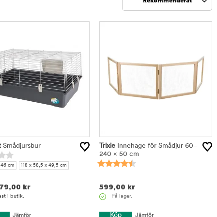
Rekommenderat
Sortera
t
Smådjursbur
Trixie
Innehage för Smådjur 60–
240 × 50 cm
 46 cm
118 x 58,5 x 49,5 cm
79,00
kr
599,00
kr
På lager.
st i butik.
Köp
Jämför
Jämför