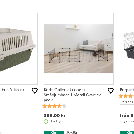
tbur Atlas 10
Kerbl
Gallersektioner till
Ferplas
Smådjurshage i Metall Svart 12-
pack
95 x 57 x
399,00
kr
från
8
På lager.
Säljs enda
Köp
Köp
r
Jämför