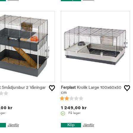
t
Smådjursbur 2 Våningar
Ferplast
Krolik Large 100x60x50
cm
,00
kr
1 249,00
kr
ager.
På lager.
Köp
Jämför
Jämför