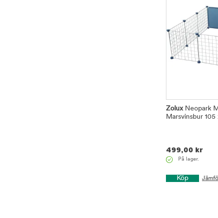
Zolux
Neopark M
Marsvinsbur 105
499,00
kr
På lager.
Köp
Jämfö