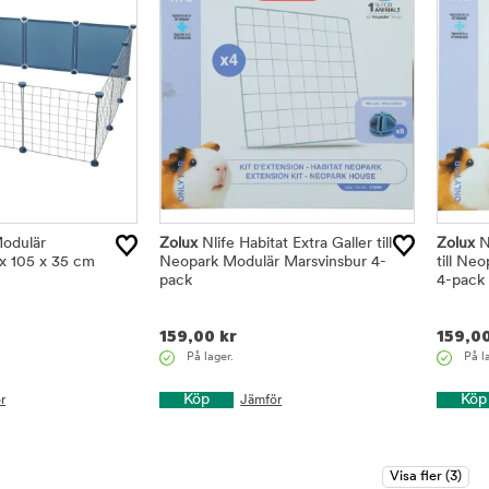
odulär
Zolux
Nlife Habitat Extra Galler till
Zolux
Nl
 x 105 x 35 cm
Neopark Modulär Marsvinsbur 4-
till Ne
pack
4-pack
159,00
kr
159,0
På lager.
På l
Köp
Köp
r
Jämför