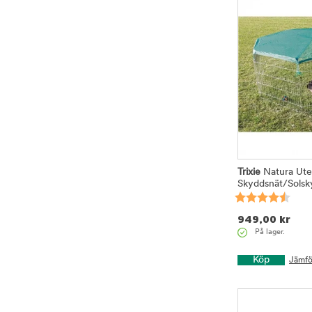
Trixie
Natura Ut
Skyddsnät/Solsk
949,00
kr
På lager.
Köp
Jämfö