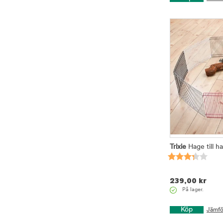
Trixie
Hage till h
239,00
kr
På lager.
Köp
Jämfö