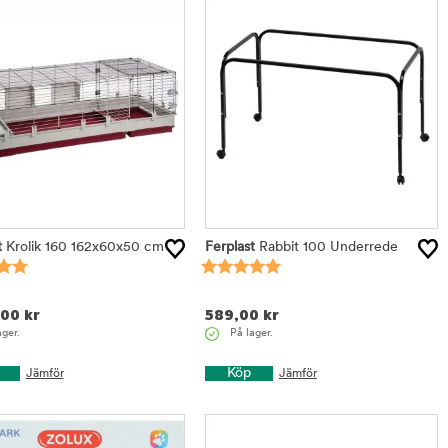
t
Krolik 160 162x60x50 cm
Ferplast
Rabbit 100 Underrede
,00
kr
589,00
kr
ager.
På lager.
Köp
Jämför
Jämför