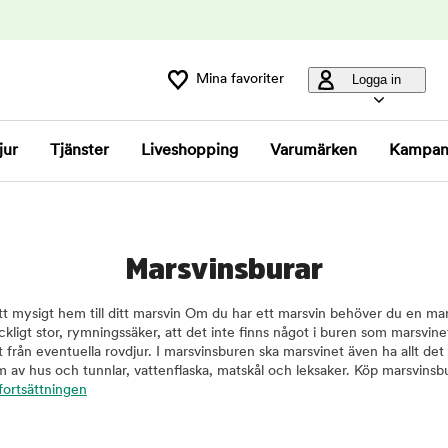
Mina favoriter
Logga in
jur
Tjänster
Liveshopping
Varumärken
Kampan
Marsvinsburar
t mysigt hem till ditt marsvin Om du har ett marsvin behöver du en mars
äckligt stor, rymningssäker, att det inte finns något i buren som marsvin
 från eventuella rovdjur. I marsvinsburen ska marsvinet även ha allt det 
m av hus och tunnlar, vattenflaska, matskål och leksaker. Köp marsvins
 fortsättningen