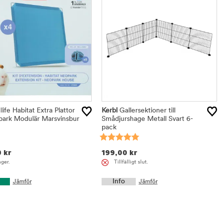
ife Habitat Extra Plattor
Kerbl
Gallersektioner till
opark Modulär Marsvinsbur
Smådjurshage Metall Svart 6-
pack
0
kr
199,00
kr
ager.
Tillfälligt slut.
Info
Jämför
Jämför