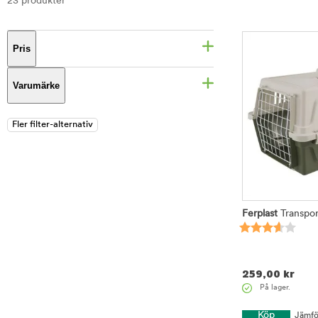
23 produkter
Pris
Varumärke
Ferplast
Transpor
259,00
kr
På lager.
Köp
Jämfö