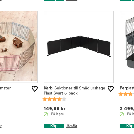
amster
Kerbl
Sektioner till Smådjurshage
Ferplas
Plast Svart 6-pack
149,00
kr
2 499
På lager.
På l
Köp
Köp
r
Jämför