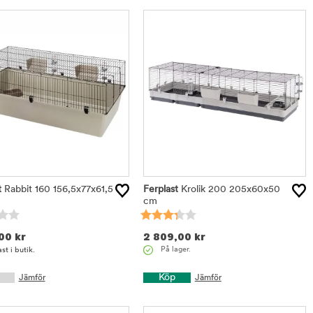
t
Rabbit 160 156,5x77x61,5
Ferplast
Krolik 200 205x60x50
cm
,00
kr
2 809,00
kr
På lager.
st i butik.
Köp
Jämför
Jämför