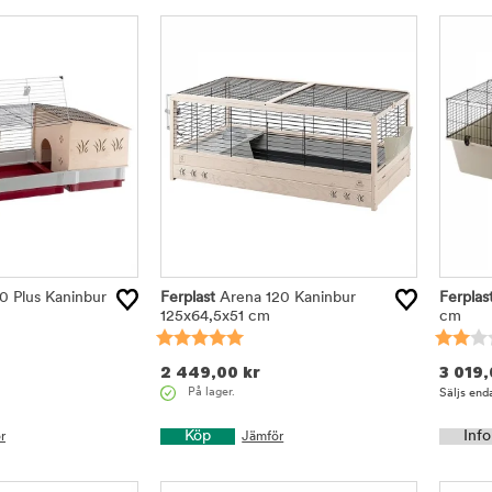
40 Plus Kaninbur
Ferplast
Arena 120 Kaninbur
Ferplas
125x64,5x51 cm
cm
2 449,00
kr
3 019
På lager.
Säljs enda
Köp
Info
r
Jämför