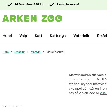
 till
Fri frakt över 499 kr!
Snabb leverans!
ållet
Kontakta
kundtjänst
Hund
Valp
Katt
Kattunge
Veterinär
Småd
Hem
Smådjur
Marsvin
Marsvinsburar
Marsvinsburen ska vara et
att marsvinsburen är tillr
att den skyddar marsvinet
exempel gömställen i for
oss på Arken Zoo hi
Visa