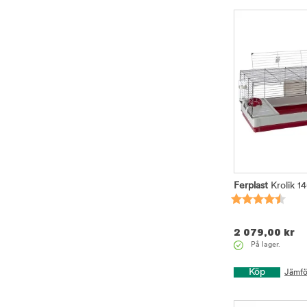
Ferplast
Krolik 1
2 079,00
kr
På lager.
Köp
Jämfö