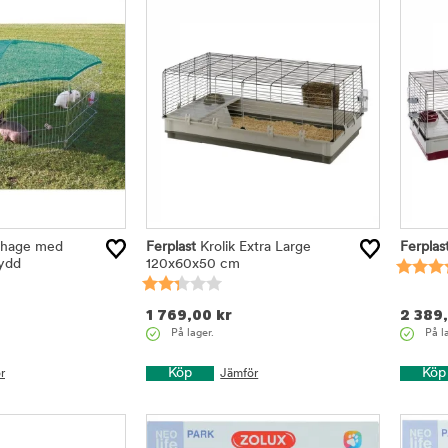
ehage med
Ferplast
Krolik Extra Large
Ferplas
ydd
120x60x50 cm
1 769,00
kr
2 389
På lager.
På l
Köp
Köp
r
Jämför