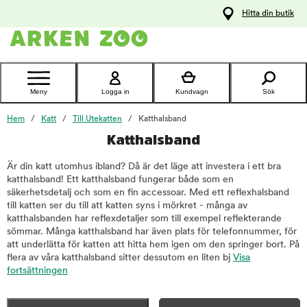
pa
Hitta din butik
ållet
Kontakta
kundtjänst
Meny
Logga in
Kundvagn
Sök
Hem
Katt
Till Utekatten
Katthalsband
Katthalsband
Är din katt utomhus ibland? Då är det läge att investera i ett bra
katthalsband! Ett katthalsband fungerar både som en
säkerhetsdetalj och som en fin accessoar. Med ett reflexhalsband
till katten ser du till att katten syns i mörkret - många av
katthalsbanden har reflexdetaljer som till exempel reflekterande
sömmar. Många katthalsband har även plats för telefonnummer, för
att underlätta för katten att hitta hem igen om den springer bort. På
flera av våra katthalsband sitter dessutom en liten bj
Visa
fortsättningen