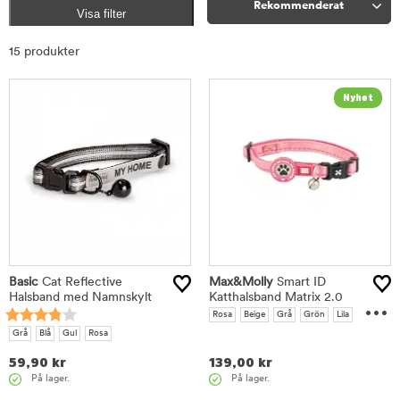
Rekommenderat
Visa filter
Sortera
15 produkter
Basic
Cat Reflective
Max&Molly
Smart ID
Halsband med Namnskylt
Katthalsband Matrix 2.0
...
Rosa
Beige
Grå
Grön
Lila
Turkos
Grå
Blå
Gul
Rosa
59,90
kr
139,00
kr
På lager.
På lager.