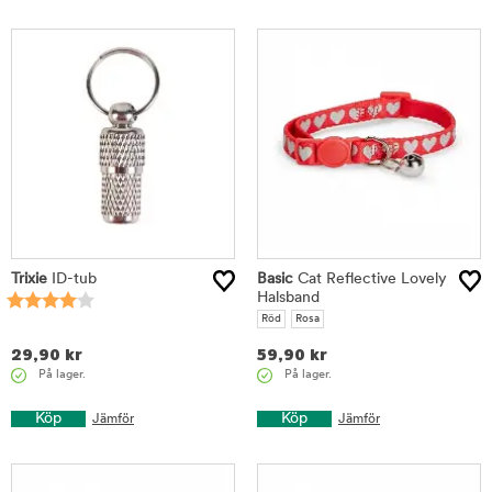
Trixie
ID-tub
Basic
Cat Reflective Lovely
Halsband
Röd
Rosa
29,90
kr
59,90
kr
På lager.
På lager.
Köp
Köp
Jämför
Jämför