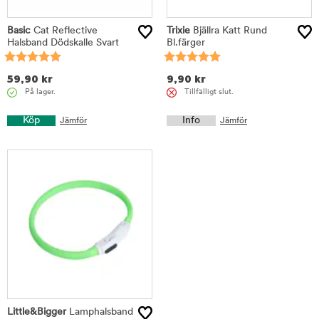
Basic
Cat Reflective
Trixie
Bjällra Katt Rund
Halsband Dödskalle Svart
Bl.färger
59,90
kr
9,90
kr
På lager.
Tillfälligt slut.
Köp
Info
Jämför
Jämför
Little&Bigger
Lamphalsband