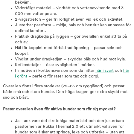
bekväm.
Vädertåligt material – vindtätt och vattenavvisande med 3
000 mm vattenpelare.
2-vägsstretch – ger fri rörlighet även vid lek och aktivitet.
Justerbar passform – midja, hals och benslut kan anpassas för
optimal komfort.
Praktisk dragkedja på ryggen – gör overallen enkel att ta på
och av.
Hål för kopplet med förbättrad öppning – passar sele och
koppel.
Vindlist under dragkedjan – skyddar päls och hud mot kyla.
Reflexdetaljer – ökar synligheten i mörker.
Finns även i kortbensversion som du hittar
här i svart
och
här
i grönt
– perfekt för raser som tax och corgi.
Overallen finns i flera storlekar (25–65 cm rygglängd) och passar
både små och stora hundar. Den höga kragen ger extra skydd mot
snö och blåst.
Passar overallen även för aktiva hundar som rör sig mycket?
Ja! Tack vare det stretchiga materialet och den justerbara
passformen är Rukka Thermal 2.0 ett utmärkt val även för
hundar som älskar att springa, leka och utforska – utan att