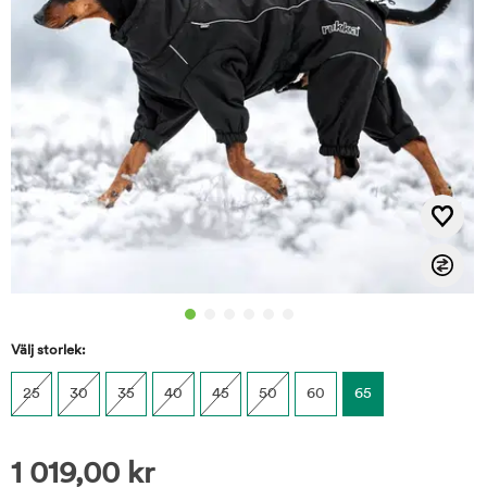
Välj storlek:
25
30
35
40
45
50
60
65
1 019,00
kr