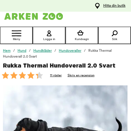
pa
Hitta din butik
ållet
Kontakta
kundtjänst
Meny
Logga in
Kundvagn
Sök
Hem
Hund
Hundkläder
Hundoveraller
Rukka Thermal
Hundoverall 2.0 Svart
Rukka Thermal Hundoverall 2.0 Svart
foo
11 röster
Skriv en recension