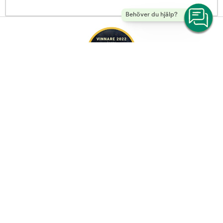
Behöver du hjälp?
Rukka Protect Hundoverall Gul | Arken Zoo -
Copyright © 2026 Musti