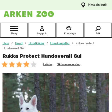
pa
Hitta din butik
ållet
Kontakta
kundtjänst
Meny
Logga in
Kundvagn
Sök
Hem
Hund
Hundkläder
Hundoveraller
Rukka Protect
Hundoverall Gul
Rukka Protect Hundoverall Gul
foo
9 röster
Skriv en recension