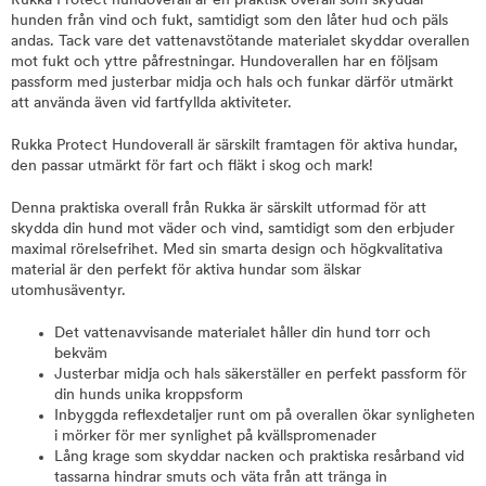
Rukka Protect hundoverall är en praktisk overall som skyddar
hunden från vind och fukt, samtidigt som den låter hud och päls
andas. Tack vare det vattenavstötande materialet skyddar overallen
mot fukt och yttre påfrestningar. Hundoverallen har en följsam
passform med justerbar midja och hals och funkar därför utmärkt
att använda även vid fartfyllda aktiviteter.
Rukka Protect Hundoverall är särskilt framtagen för aktiva hundar,
den passar utmärkt för fart och fläkt i skog och mark!
Denna praktiska overall från Rukka är särskilt utformad för att
skydda din hund mot väder och vind, samtidigt som den erbjuder
maximal rörelsefrihet. Med sin smarta design och högkvalitativa
material är den perfekt för aktiva hundar som älskar
utomhusäventyr.
Det vattenavvisande materialet håller din hund torr och
bekväm
Justerbar midja och hals säkerställer en perfekt passform för
din hunds unika kroppsform
Inbyggda reflexdetaljer runt om på overallen ökar synligheten
i mörker för mer synlighet på kvällspromenader
Lång krage som skyddar nacken och praktiska resårband vid
tassarna hindrar smuts och väta från att tränga in