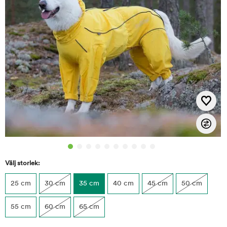
Välj storlek:
25 cm
30 cm
35 cm
40 cm
45 cm
50 cm
55 cm
60 cm
65 cm