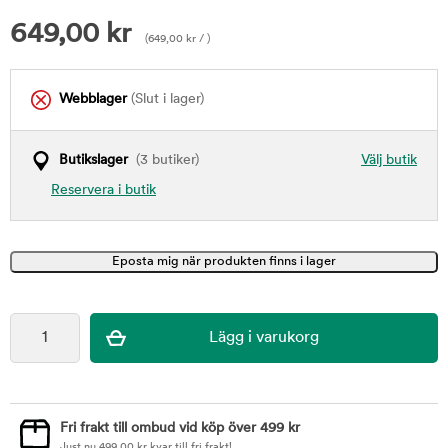
649,00
kr
(
649,00
kr
/ )
Webblager
(Slut i lager)
Butikslager
(3 butiker)
Välj butik
Reservera i butik
Fri frakt till ombud vid köp över 499 kr
Just nu
499,00
kr
kvar till fri frakt!