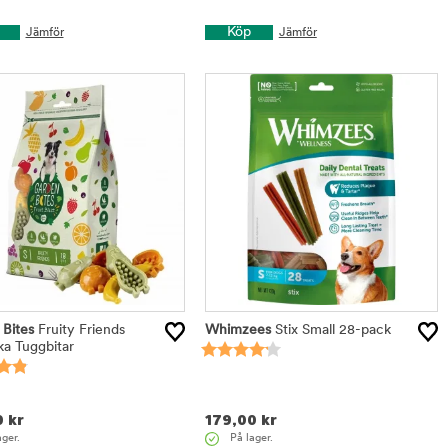
Köp
Jämför
Jämför
Bites
Fruity Friends
Whimzees
Stix Small 28-pack
a Tuggbitar
0
kr
179,00
kr
ager.
På lager.