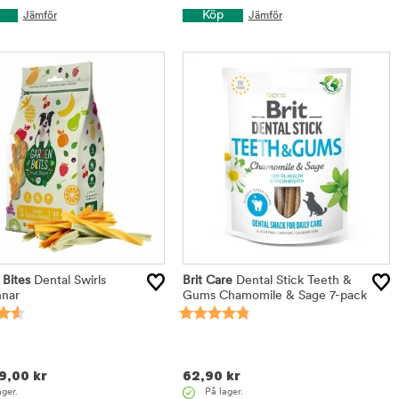
Köp
Jämför
Jämför
Bites
Dental Swirls
Brit Care
Dental Stick Teeth &
nnar
Gums Chamomile & Sage 7-pack
9,00
kr
62,90
kr
ager.
På lager.