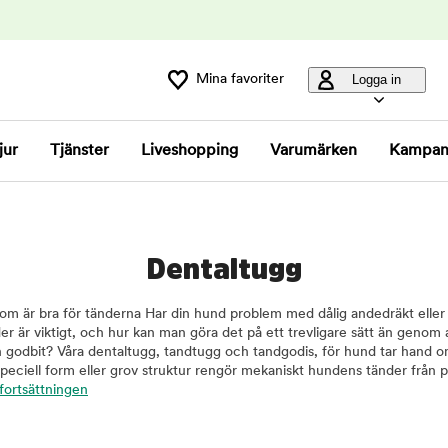
Mina favoriter
Logga in
jur
Tjänster
Liveshopping
Varumärken
Kampan
Dentaltugg
om är bra för tänderna Har din hund problem med dålig andedräkt eller
 är viktigt, och hur kan man göra det på ett trevligare sätt än genom a
n godbit? Våra dentaltugg, tandtugg och tandgodis, för hund tar hand 
peciell form eller grov struktur rengör mekaniskt hundens tänder från pl
 fortsättningen