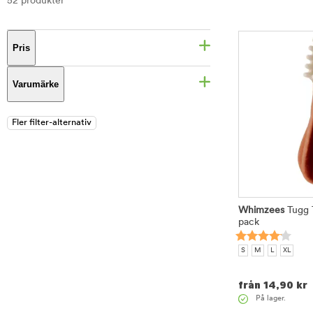
52 produkter
Pris
Varumärke
Whimzees
Tugg 
pack
S
M
L
XL
från
14,90
kr
På lager.