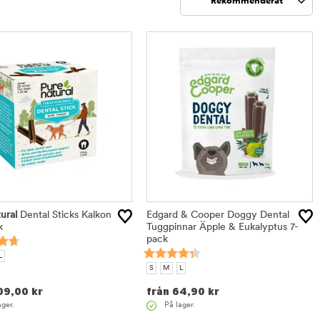
Rekommenderat
Sortera
ural
Dental Sticks Kalkon
Edgard & Cooper Doggy Dental
k
Tuggpinnar Äpple & Eukalyptus 7-
pack
L
S
M
L
09,00
kr
från
64,90
kr
ager.
På lager.