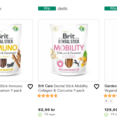
Köp
Köp
r
Jämför
Stick Immuno
Brit Care
Dental Stick Mobility
Garden 
nnamon 7-pack
Collagen & Curcuma 7-pack
Vegansk
S
L
62,90
kr
129,0
På lager.
På l