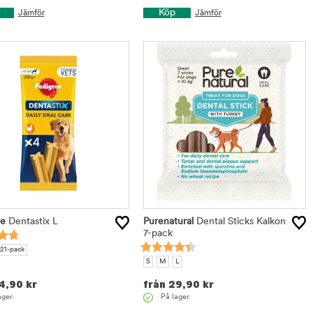
Köp
Jämför
Jämför
ee
Dentastix L
Purenatural
Dental Sticks Kalkon
7-pack
21-pack
S
M
L
4,90
kr
från
29,90
kr
ager.
På lager.