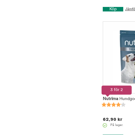
Köp
Jämfö
3 för 2
Nutrima
Hundgodi
62,90
kr
På lager.