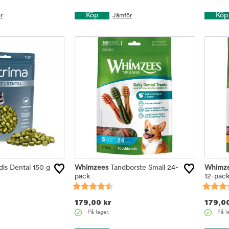
Köp
Köp
r
Jämför
s Dental 150 g
Whimzees
Tandborste Small 24-
Whimz
pack
12-pac
179,00
kr
179,0
På lager.
På l