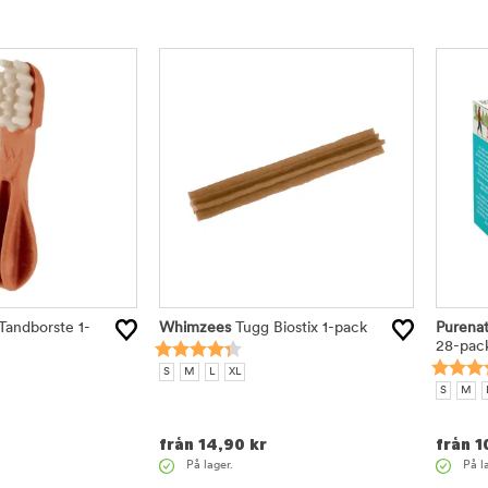
Tandborste 1-
Whimzees
Tugg Biostix 1-pack
Purenat
28-pac
S
M
L
XL
S
M
från
14,90
kr
från
1
På lager.
På l