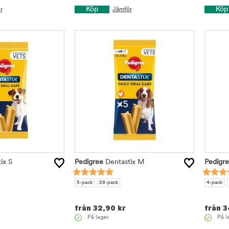
Köp
Köp
r
Jämför
ix S
Pedigree
Dentastix M
Pedigr
5-pack
28-pack
4-pack
från
32,90
kr
från
3
På lager.
På l