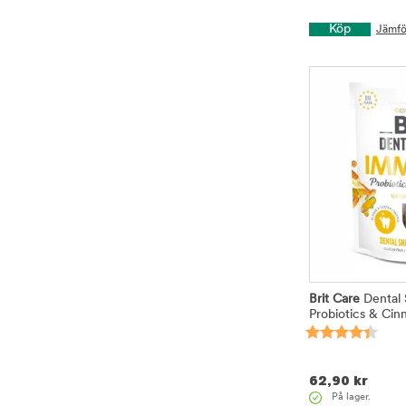
Köp
Jämfö
Brit Care
Dental 
Probiotics & Ci
62,90
kr
På lager.