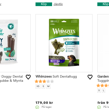
Köp
Köp
r
Jämför
r Doggy Dental
Whimzees
Soft Dentaltugg
Garden 
dgubbe & Mynta
Tuggpi
XS
S
M
S
L
179,00
kr
från
9
På lager.
På l