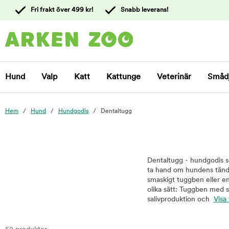
 till
Fri frakt över 499 kr!
Snabb leverans!
ållet
Kontakta
kundtjänst
Hund
Valp
Katt
Kattunge
Veterinär
Småd
Hem
Hund
Hundgodis
Dentaltugg
Dentaltugg - hundgodis s
ta hand om hundens tänder
smaskigt tuggben eller e
olika sätt: Tuggben med s
salivproduktion och
Visa