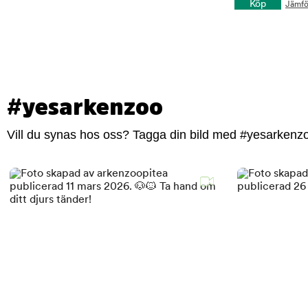
Köp
Jämfö
#yesarkenzoo
Vill du synas hos oss? Tagga din bild med #yesarkenzoo