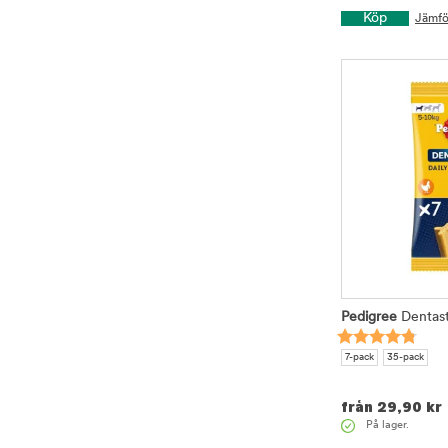
Köp
Jämfö
Pedigree
Dentast
7-pack
35-pack
från
29,90
kr
På lager.