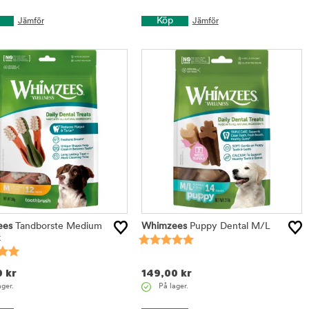
Köp
Jämför
Jämför
ees
Tandborste Medium
Whimzees
Puppy Dental M/L
k
0
kr
149,00
kr
ager.
På lager.