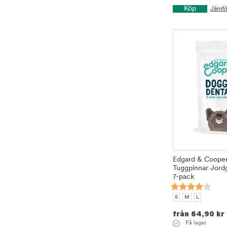
Köp
Jämfö
Edgard & Coope
Tuggpinnar Jor
7-pack
S
M
L
från
64,90
kr
På lager.