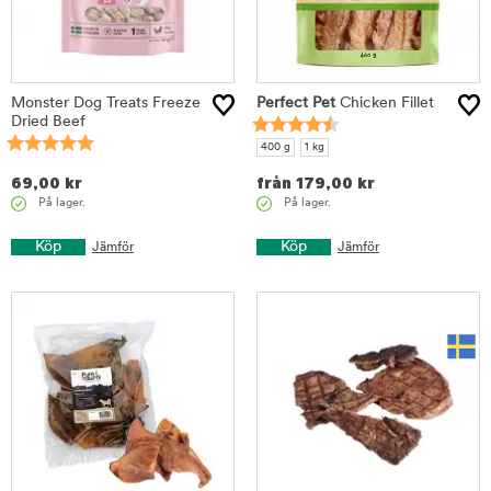
Monster Dog Treats Freeze
Perfect Pet
Chicken Fillet
Dried Beef
400 g
1 kg
69,00
kr
från
179,00
kr
På lager.
På lager.
Köp
Köp
Jämför
Jämför