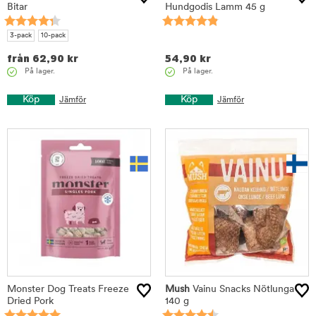
Bitar
Hundgodis Lamm 45 g
3-pack
10-pack
från
62,90
kr
54,90
kr
På lager.
På lager.
Köp
Köp
Jämför
Jämför
Monster Dog Treats Freeze
Mush
Vainu Snacks Nötlunga
Dried Pork
140 g