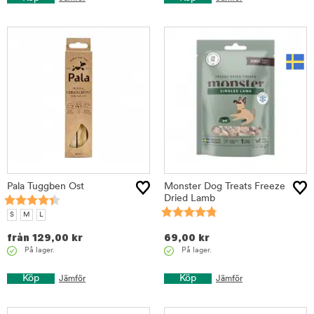
Pala Tuggben Ost
Monster Dog Treats Freeze
Dried Lamb
S
M
L
från
129,00
kr
69,00
kr
På lager.
På lager.
Köp
Köp
Jämför
Jämför