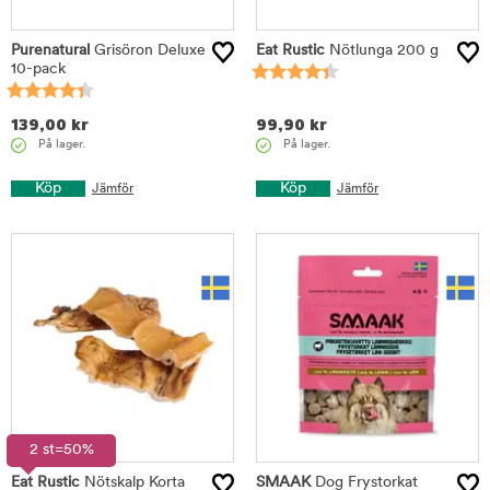
Purenatural
Grisöron Deluxe
Eat Rustic
Nötlunga 200 g
10-pack
139,00
kr
99,90
kr
På lager.
På lager.
Köp
Köp
Jämför
Jämför
2 st=50%
Eat Rustic
Nötskalp Korta
SMAAK
Dog Frystorkat