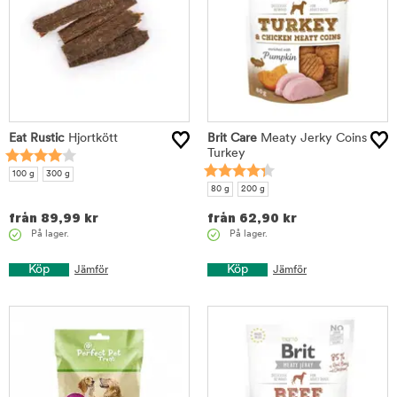
Eat Rustic
Hjortkött
Brit Care
Meaty Jerky Coins
Turkey
100 g
300 g
80 g
200 g
från
89,99
kr
från
62,90
kr
På lager.
På lager.
Köp
Köp
Jämför
Jämför