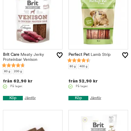
Brit Care
Meaty Jerky
Perfect Pet
Lamb Strip
Proteinbar Venison
80 g
400 g
80 g
200 g
från
62,90
kr
från
52,90
kr
På lager.
På lager.
Köp
Köp
Jämför
Jämför