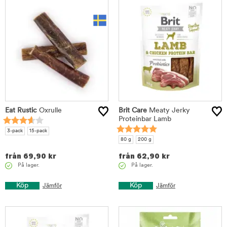
Eat Rustic
Oxrulle
Brit Care
Meaty Jerky
Proteinbar Lamb
3-pack
15-pack
80 g
200 g
från
69,90
kr
från
62,90
kr
På lager.
På lager.
Köp
Köp
Jämför
Jämför