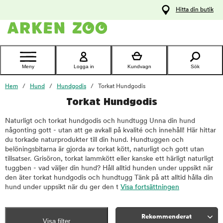
pa
Hitta din butik
ållet
Kontakta
kundtjänst
Meny
Logga in
Kundvagn
Sök
Hem
Hund
Hundgodis
Torkat Hundgodis
Torkat Hundgodis
Naturligt och torkat hundgodis och hundtugg Unna din hund
någonting gott - utan att ge avkall på kvalité och innehåll! Här hittar
du torkade naturprodukter till din hund. Hundtuggen och
belöningsbitarna är gjorda av torkat kött, naturligt och gott utan
tillsatser. Grisöron, torkat lammkött eller kanske ett härligt naturligt
tuggben - vad väljer din hund? Håll alltid hunden under uppsikt när
den äter torkat hundgodis och hundtugg Tänk på att alltid hålla din
hund under uppsikt när du ger den t
Visa fortsättningen
Rekommenderat
Visa filter