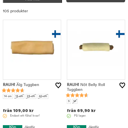
Sortera
105 produkter
RAUH!
Älg Tuggben
RAUH!
Nöt Belly Roll
Tuggben
14 cm
15 cm
25 cm
40 cm
S
M
från
109,00
kr
från
69,90
kr
Endast ett fåtal kvar!
På lager.
Köp
Köp
Jämför
Jämför