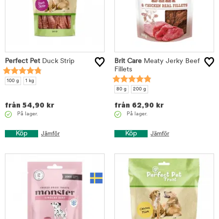
Perfect Pet
Duck Strip
Brit Care
Meaty Jerky Beef
Fillets
100 g
1 kg
80 g
200 g
från
54,90
kr
från
62,90
kr
På lager.
På lager.
Köp
Köp
Jämför
Jämför