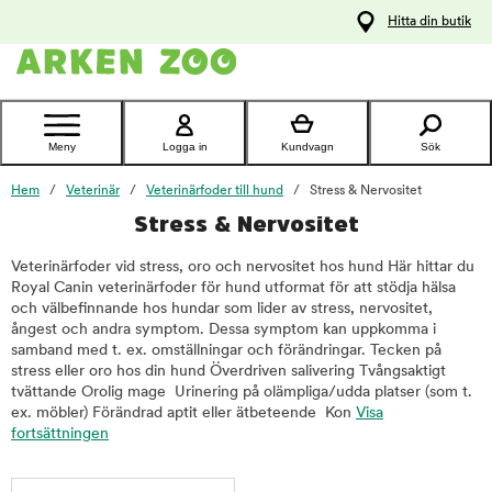
pa
Hitta din butik
ållet
Kontakta
kundtjänst
Meny
Logga in
Kundvagn
Sök
Hem
Veterinär
Veterinärfoder till hund
Stress & Nervositet
Stress & Nervositet
Veterinärfoder vid stress, oro och nervositet hos hund Här hittar du
Royal Canin veterinärfoder för hund utformat för att stödja hälsa
och välbefinnande hos hundar som lider av stress, nervositet,
ångest och andra symptom. Dessa symptom kan uppkomma i
samband med t. ex. omställningar och förändringar. Tecken på
stress eller oro hos din hund Överdriven salivering Tvångsaktigt
tvättande Orolig mage Urinering på olämpliga/udda platser (som t.
ex. möbler) Förändrad aptit eller ätbeteende Kon
Visa
fortsättningen