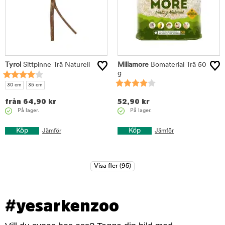
Tyrol
Sittpinne Trä Naturell
Millamore
Bomaterial Trä 50
g
30 cm
35 cm
från
64,90
kr
52,90
kr
På lager.
På lager.
Köp
Köp
Jämför
Jämför
#yesarkenzoo