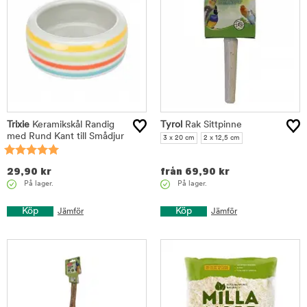
Trixie
Keramikskål Randig
Tyrol
Rak Sittpinne
med Rund Kant till Smådjur
3 x 20 cm
2 x 12,5 cm
29,90
kr
från
69,90
kr
På lager.
På lager.
Köp
Köp
Jämför
Jämför