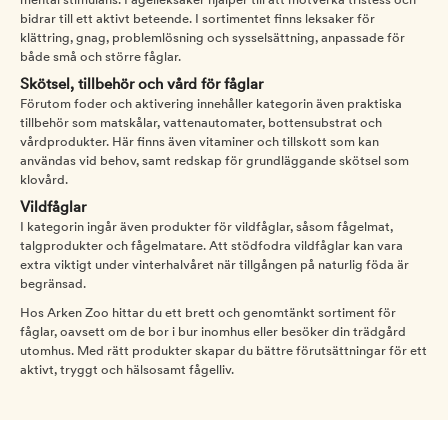
mental stimulans. Fågelleksaker hjälper till att motverka tristess och
bidrar till ett aktivt beteende. I sortimentet finns leksaker för
klättring, gnag, problemlösning och sysselsättning, anpassade för
både små och större fåglar.
Skötsel, tillbehör och vård för fåglar
Förutom foder och aktivering innehåller kategorin även praktiska
tillbehör som matskålar, vattenautomater, bottensubstrat och
vårdprodukter. Här finns även vitaminer och tillskott som kan
användas vid behov, samt redskap för grundläggande skötsel som
klovård.
Vildfåglar
I kategorin ingår även produkter för vildfåglar, såsom fågelmat,
talgprodukter och fågelmatare. Att stödfodra vildfåglar kan vara
extra viktigt under vinterhalvåret när tillgången på naturlig föda är
begränsad.
Hos Arken Zoo hittar du ett brett och genomtänkt sortiment för
fåglar, oavsett om de bor i bur inomhus eller besöker din trädgård
utomhus. Med rätt produkter skapar du bättre förutsättningar för ett
aktivt, tryggt och hälsosamt fågelliv.