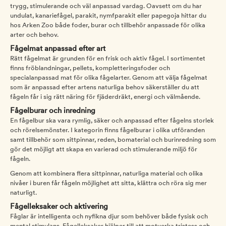
trygg, stimulerande och väl anpassad vardag. Oavsett om du har
undulat, kanariefågel, parakit, nymfparakit eller papegoja hittar du
hos Arken Zoo både foder, burar och tillbehör anpassade för olika
arter och behov.
Fågelmat anpassad efter art
Rätt fågelmat är grunden för en frisk och aktiv fågel. I sortimentet
finns fröblandningar, pellets, kompletteringsfoder och
specialanpassad mat för olika fågelarter. Genom att välja fågelmat
som är anpassad efter artens naturliga behov säkerställer du att
fågeln får i sig rätt näring för fjäderdräkt, energi och välmående.
Fågelburar och inredning
En fågelbur ska vara rymlig, säker och anpassad efter fågelns storlek
och rörelsemönster. I kategorin finns fågelburar i olika utföranden
samt tillbehör som sittpinnar, reden, bomaterial och burinredning som
gör det möjligt att skapa en varierad och stimulerande miljö för
fågeln.
Genom att kombinera flera sittpinnar, naturliga material och olika
nivåer i buren får fågeln möjlighet att sitta, klättra och röra sig mer
naturligt.
Fågelleksaker och aktivering
Fåglar är intelligenta och nyfikna djur som behöver både fysisk och