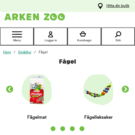
pa
Hitta din butik
ållet
Kontakta
kundtjänst
Meny
Logga in
Kundvagn
Sök
Hem
Smådjur
Fågel
Fågel
Fågelmat
Fågelleksaker
Item 1 of 4