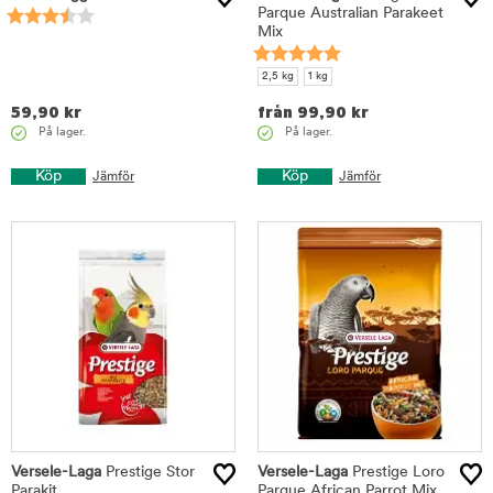
Parque Australian Parakeet
Mix
2,5 kg
1 kg
59,90
kr
från
99,90
kr
På lager.
På lager.
Köp
Köp
Jämför
Jämför
Versele-Laga
Prestige Stor
Versele-Laga
Prestige Loro
Parakit
Parque African Parrot Mix