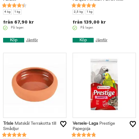
4 kg
1 kg
2,5 kg
1 kg
från
67,90
kr
från
139,00
kr
På lager.
På lager.
Köp
Köp
Jämför
Jämför
Trixie
Matskål Terrakotta till
Versele-Laga
Prestige
Smådjur
Papegoja