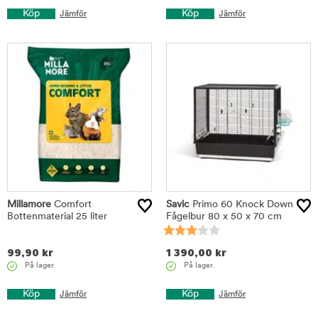
Köp
Köp
Jämför
Jämför
Millamore
Comfort
Savic
Primo 60 Knock Down
Bottenmaterial 25 liter
Fågelbur 80 x 50 x 70 cm
99,90
kr
1 390,00
kr
På lager.
På lager.
Köp
Köp
Jämför
Jämför