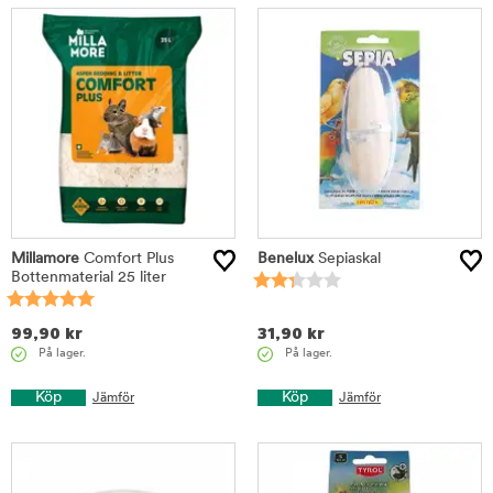
Millamore
Comfort Plus
Benelux
Sepiaskal
Bottenmaterial 25 liter
99,90
kr
31,90
kr
På lager.
På lager.
Köp
Köp
Jämför
Jämför