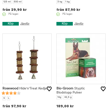
125 ml
500 ml
3 kg
1 kg
från
29,90
kr
från
87,90
kr
På lager.
På lager.
Köp
Köp
Jämför
Jämför
Rosewood
Hide'n'Treat Kedja
Bio-Groom
Styptic
Blodstopp Pulver
14g
42,5 g
S
L
från
97,90
kr
189,00
kr