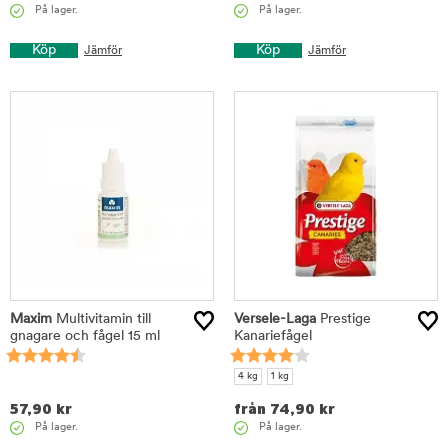
På lager.
På lager.
Köp
Köp
Jämför
Jämför
Maxim
Multivitamin till
Versele-Laga
Prestige
gnagare och fågel 15 ml
Kanariefågel
4 kg
1 kg
57,90
kr
från
74,90
kr
På lager.
På lager.