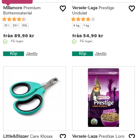
Millamore
Premium
Versele-Laga
Prestige
Bottenmaterial
Undulat
10 l
20 l
50L
4 kg
1 kg
från
89,90
kr
från
54,90
kr
På lager.
På lager.
Köp
Köp
Jämför
Jämför
Little&Bigger
Care Klosax
Versele-Laga
Prestige Loro