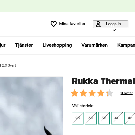
Mina favoriter
Logga in
jur
Tjänster
Liveshopping
Varumärken
Kampan
 2.0 Svart
Rukka Thermal 
11 röster
Välj storlek:
25
30
35
40
45