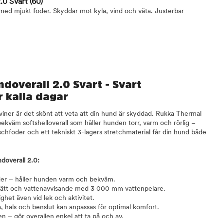
.0 Svart
(60)
med mjukt foder. Skyddar mot kyla, vind och väta. Justerbar
doverall 2.0 Svart - Svart
r kalla dagar
viner är det skönt att veta att din hund är skyddad. Rukka Thermal
ekväm softshelloverall som håller hunden torr, varm och rörlig –
chfoder och ett tekniskt 3-lagers stretchmaterial får din hund både
doverall 2.0:
der – håller hunden varm och bekväm.
ndtätt och vattenavvisande med 3 000 mm vattenpelare.
ighet även vid lek och aktivitet.
, hals och benslut kan anpassas för optimal komfort.
n – gör overallen enkel att ta på och av.