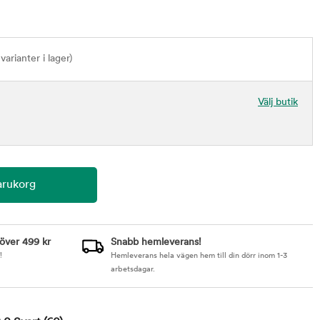
varianter i lager)
Välj butik
 över 499 kr
Snabb hemleverans!
!
Hemleverans hela vägen hem till din dörr inom 1-3
arbetsdagar.