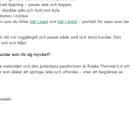
trad öppning – passar sele och koppel.
– skyddar päls och hud mot kyla.
gheten i mörker.
on som du hittar
här i svart
och
här i grönt
– perfekt för raser som tax
r (25–65 cm rygglängd) och passar både små och stora hundar. Den
snö och blåst.
 hundar som rör sig mycket?
ga materialet och den justerbara passformen är Rukka Thermal 2.0 ett
 som älskar att springa, leka och utforska – utan att begränsas av
tmaskin