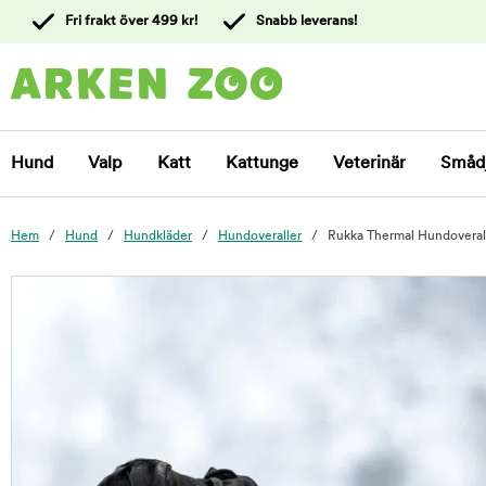
 till
Fri frakt över 499 kr!
Snabb leverans!
ållet
Kontakta
kundtjänst
Hund
Valp
Katt
Kattunge
Veterinär
Småd
Hem
Hund
Hundkläder
Hundoveraller
Rukka Thermal Hundoverall
foo