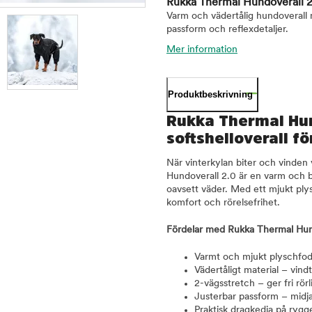
Rukka Thermal Hundoverall 2
Varm och vädertålig hundoverall 
passform och reflexdetaljer.
Mer information
Produktbeskrivning
Rukka Thermal Hun
softshelloverall fö
När vinterkylan biter och vinden 
Hundoverall 2.0 är en varm och b
oavsett väder. Med ett mjukt plys
komfort och rörelsefrihet.
Fördelar med Rukka Thermal Hun
Varmt och mjukt plyschfo
Vädertåligt material – vi
2-vägsstretch – ger fri rörl
Justerbar passform – midja
Praktisk dragkedja på rygge