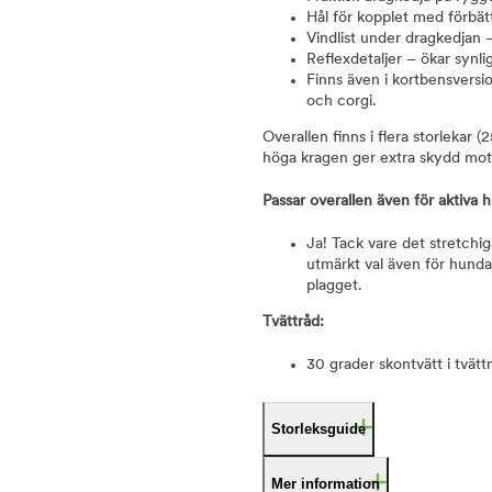
Hål för kopplet med förbät
Vindlist under dragkedjan 
Reflexdetaljer – ökar synli
Finns även i kortbensversi
och corgi.
Overallen finns i flera storleka
höga kragen ger extra skydd mot 
Passar overallen även för aktiva
Ja! Tack vare det stretchi
utmärkt val även för hundar
plagget.
Tvättråd:
30 grader skontvätt i tvät
Storleksguide
Mer information