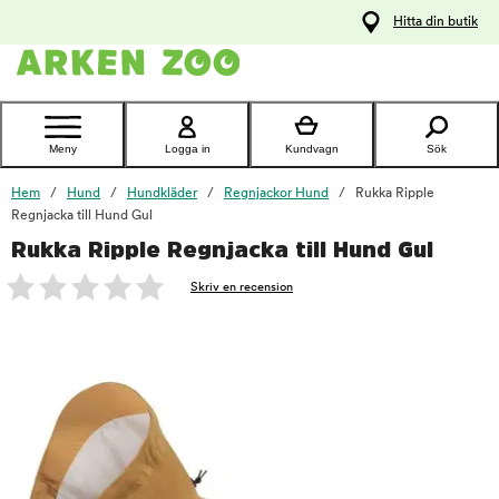
pa
Hitta din butik
ållet
Kontakta
kundtjänst
Meny
Logga in
Kundvagn
Sök
Hem
Hund
Hundkläder
Regnjackor Hund
Rukka Ripple
Regnjacka till Hund Gul
Rukka Ripple Regnjacka till Hund Gul
foo
Skriv en recension