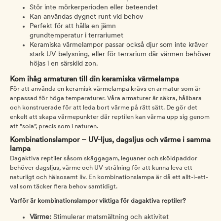
Stör inte mörkerperioden eller beteendet
Kan användas dygnet runt vid behov
Perfekt för att hålla en jämn
grundtemperatur i terrariumet
Keramiska värmelampor passar också djur som inte kräver
stark UV-belysning, eller för terrarium där värmen behöver
höjas i en särskild zon.
Kom ihåg armaturen till din keramiska värmelampa
För att använda en keramisk värmelampa krävs en armatur som är
anpassad för höga temperaturer. Våra armaturer är säkra, hållbara
och konstruerade för att leda bort värme på rätt sätt. De gör det
enkelt att skapa värmepunkter där reptilen kan värma upp sig genom
att ”sola”, precis som i naturen.
Kombinationslampor – UV-ljus, dagsljus och värme i samma
lampa
Dagaktiva reptiler såsom skäggagam, leguaner och sköldpaddor
behöver dagsljus, värme och UV-strålning för att kunna leva ett
naturligt och hälsosamt liv. En kombinationslampa är då ett allt-i-ett-
val som täcker flera behov samtidigt.
Varför är kombinationslampor viktiga för dagaktiva reptiler?
Värme:
Stimulerar matsmältning och aktivitet