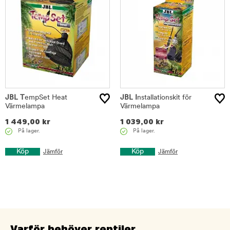
JBL T
empSet Heat
JBL I
nstallationskit för
Värmelampa
Värmelampa
1 449,00
kr
1 039,00
kr
På lager.
På lager.
Köp
Köp
Jämför
Jämför
Varför behöver reptiler