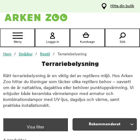
pa
Hitta din butik
ållet
Kontakta
kundtjänst
Meny
Logga in
Kundvagn
Sök
Hem
Smådjur
Reptil
Terrariebelysning
Terrariebelysning
Rätt terrariebelysning är en viktig del av reptilens miljö. Hos Arken
Zoo hittar du lösningar som täcker olika reptilers behov – oavsett
om de är nattaktiva, dagaktiva eller behöver punktuppvärmning. Vi
erbjuder både keramiska värmelampor med armatur och
kombinationslampor med UV-ljus, dagsljus och värme, samt
praktiska installationskit.
Rekommenderat
Visa filter
Sortera