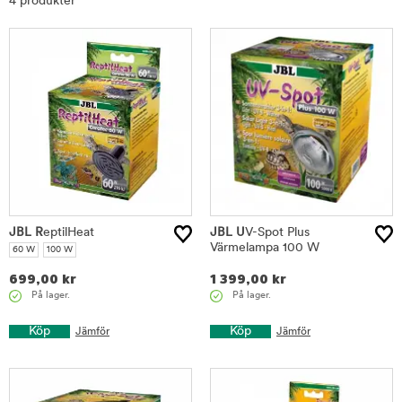
4 produkter
JBL R
eptilHeat
JBL U
V-Spot Plus
Värmelampa 100 W
60 W
100 W
699,00
kr
1 399,00
kr
På lager.
På lager.
Köp
Köp
Jämför
Jämför