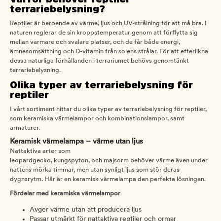
terrariebelysning?
Reptiler är beroende av värme, ljus och UV-strålning för att må bra. I
naturen reglerar de sin kroppstemperatur genom att förflytta sig
mellan varmare och svalare platser, och de får både energi,
ämnesomsättning och D-vitamin från solens strålar. För att efterlikna
dessa naturliga förhållanden i terrariumet behövs genomtänkt
terrariebelysning.
Olika typer av terrariebelysning för
reptiler
I vårt sortiment hittar du olika typer av terrariebelysning för reptiler,
som keramiska värmelampor och kombinationslampor, samt
armaturer.
Keramisk värmelampa – värme utan ljus
Nattaktiva arter som
leopardgecko, kungspyton, och majsorm behöver värme även under
nattens mörka timmar, men utan synligt ljus som stör deras
dygnsrytm. Här är en keramisk värmelampa den perfekta lösningen.
Fördelar med keramiska värmelampor
Avger värme utan att producera ljus
Passar utmärkt för nattaktiva reptiler och ormar