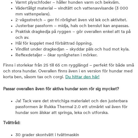
Varmt plyschfoder – håller hunden varm och bekväm.
Vädertåligt material – vindtätt och vattenavvisande (3 000
mm vattenpelare).
2-vägsstretch – ger fri rörlighet även vid lek och aktivitet.
Justerbar passform – midja, hals och benslut kan anpassas.
Praktisk dragkedja på ryggen – gör overallen enkel att ta på
och av.
Hål för kopplet med förbättrad öppning.
Vindlist under dragkedjan – skyddar päls och hud mot kyla.
Reflexdetaljer – ökar synligheten i mörker.
Finns i storlekar från 25 till 65 cm rygglängd – perfekt för både små
och stora hundar. Overallen finns även i en version för hundar med
korta ben, såsom tax och corgi.
Du hittar den här!
Passar overallen även för aktiva hundar som rör sig mycket?
Ja! Tack vare det stretchiga materialet och den justerbara
passformen är Rukka Thermal 2.0 ett utmärkt val även för
hundar som älskar att springa, leka och utforska.
Tvättråd:
30 grader skontvätt i tvättmaskin