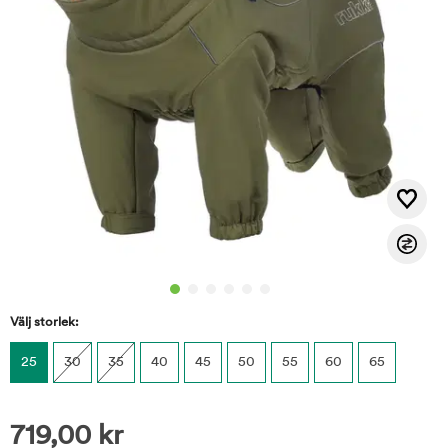
Välj storlek:
25
30
35
40
45
50
55
60
65
719,00
kr