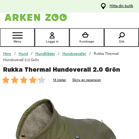
pa
Hitta din butik
ållet
Kontakta
kundtjänst
Meny
Logga in
Kundvagn
Sök
Hem
Hund
Hundkläder
Hundoveraller
Rukka Thermal
Hundoverall 2.0 Grön
Rukka Thermal Hundoverall 2.0 Grön
foo
13 röster
Skriv en recension