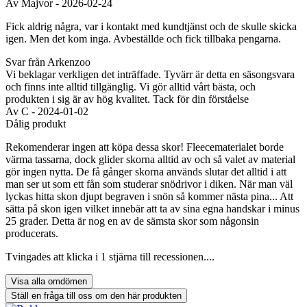
Av
Majvor
- 2026-02-24
Fick aldrig några, var i kontakt med kundtjänst och de skulle skicka
igen. Men det kom inga. Avbeställde och fick tillbaka pengarna.
Svar från Arkenzoo
Vi beklagar verkligen det inträffade. Tyvärr är detta en säsongsvara
och finns inte alltid tillgänglig. Vi gör alltid vårt bästa, och
produkten i sig är av hög kvalitet. Tack för din förståelse
Av
C
- 2024-01-02
Dålig produkt
Rekomenderar ingen att köpa dessa skor! Fleecematerialet borde
värma tassarna, dock glider skorna alltid av och så valet av material
gör ingen nytta. De få gånger skorna används slutar det alltid i att
man ser ut som ett fån som studerar snödrivor i diken. När man väl
lyckas hitta skon djupt begraven i snön så kommer nästa pina... Att
sätta på skon igen vilket innebär att ta av sina egna handskar i minus
25 grader. Detta är nog en av de sämsta skor som någonsin
producerats.
Tvingades att klicka i 1 stjärna till recessionen....
Ställ en fråga till oss om den här produkten