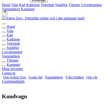
Kundvagn
Hund
Valp
Katt
Kattunge
Veterinär
Smådjur
Tjänster
Liveshopping
Varumärken
Kampanj
0
Hund
Valp
Katt
Kattunge
Veterinär
Smådjur
Liveshopping
Varumärken
Tjänster
Kampanj
Mina favoriter
Logga in
Om Arken Zoo
Goda råd
Varumärken
Våra butiker
Om vår
Uppfödarklubb
Kundvagn