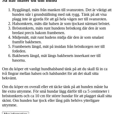
Så här mäter du din hund
Rygglängd, mäts från manken till svansroten. Det är viktigt att
hunden står i grundställning med rak rygg. Tänk på att visa
plagg inte är gjorda för att gå hela vägen ner till svansroten.
Halsomkrets, mäts där halsen är som tjockast närmast bröstet.
Bröstomkrets, mäts runt hundens bröstkorg där den är som
bredast precis bakom frambenen.
Midjemått, mät runt hudens midja där den är som smalast
framför bakbenen.
Frambenets längd, mät på insidan från bröstkorgen ner till
fotleden.
Bakbenets längd, mät längs bakbenets innerkant ner till
hasorna.
Om du köper ett vanligt hundhalsband tänk på att du skall få in ca
två fingrar mellan halsen och halsbandet för att det skall sitta
bekvämt.
Om du köper en overall eller ett täcke tänk på att hunden måste ha
lite extra utrymme. För små hundar lägg därför till ca 5 centimeter i
bröstomkrets och ca 10 cm för större hundar för att plagget skall sitta
skönt. Om hunden har tjock eller lång päls behövs ytterligare
utrymme.