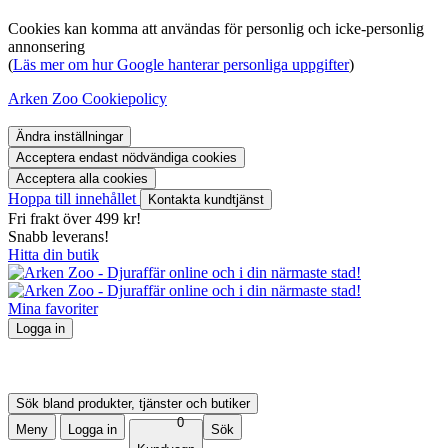
Cookies kan komma att användas för personlig och icke-personlig
annonsering
(
Läs mer om hur Google hanterar personliga uppgifter
)
Arken Zoo Cookiepolicy
Ändra inställningar
Acceptera endast nödvändiga cookies
Acceptera alla cookies
Hoppa till innehållet
Kontakta kundtjänst
Fri frakt över 499 kr!
Snabb leverans!
Hitta din butik
Mina favoriter
Logga in
Logga in
Skapa konto
Mina order
Sök bland produkter, tjänster och butiker
0
Meny
Logga in
Sök