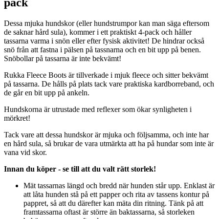
pack
Dessa mjuka hundskor (eller hundstrumpor kan man säga eftersom
de saknar hård sula), kommer i ett praktiskt 4-pack och håller
tassarna varma i snön eller efter fysisk aktivitet! De hindrar också
snö från att fastna i pälsen på tassnarna och en bit upp på benen.
Snöbollar på tassarna är inte bekvämt!
Rukka Fleece Boots är tillverkade i mjuk fleece och sitter bekvämt
på tassarna. De hålls på plats tack vare praktiska kardborreband, och
de går en bit upp på ankeln.
Hundskorna är utrustade med reflexer som ökar synligheten i
mörkret!
Tack vare att dessa hundskor är mjuka och följsamma, och inte har
en hård sula, så brukar de vara utmärkta att ha på hundar som inte är
vana vid skor.
Innan du köper - se till att du valt rätt storlek!
Mät tassarnas längd och bredd när hunden står upp. Enklast är
att låta hunden stå på ett papper och rita av tassens kontur på
pappret, så att du därefter kan mäta din ritning. Tänk på att
framtassarna oftast är större än baktassarna, så storleken