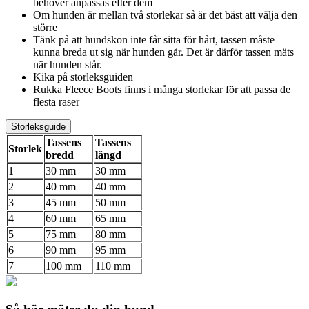
behöver anpassas efter dem
Om hunden är mellan två storlekar så är det bäst att välja den
större
Tänk på att hundskon inte får sitta för hårt, tassen måste
kunna breda ut sig när hunden går. Det är därför tassen mäts
när hunden står.
Kika på storleksguiden
Rukka Fleece Boots finns i många storlekar för att passa de
flesta raser
Storleksguide
Tassens
Tassens
Storlek
bredd
längd
1
30 mm
30 mm
2
40 mm
40 mm
3
45 mm
50 mm
4
60 mm
65 mm
5
75 mm
80 mm
6
90 mm
95 mm
7
100 mm
110 mm