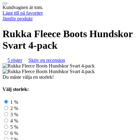
Kundvagnen är tom.
Lägg till på favoriter
Jämför produkt
Rukka Fleece Boots Hundskor
Svart 4-pack
5 röster
Skriv en recension
Du måste välja en storlek!
Välj storlek:
1
%
2
%
3
%
4
%
5
%
6
%
7
%