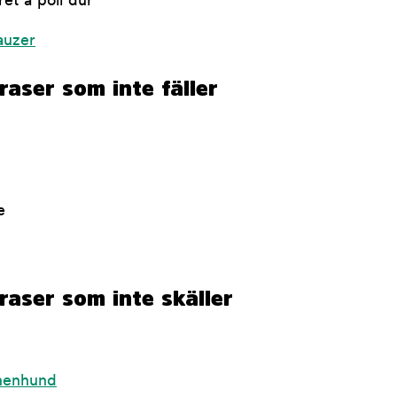
ret à poil dur
auzer
aser som inte fäller
e
raser som inte skäller
nenhund