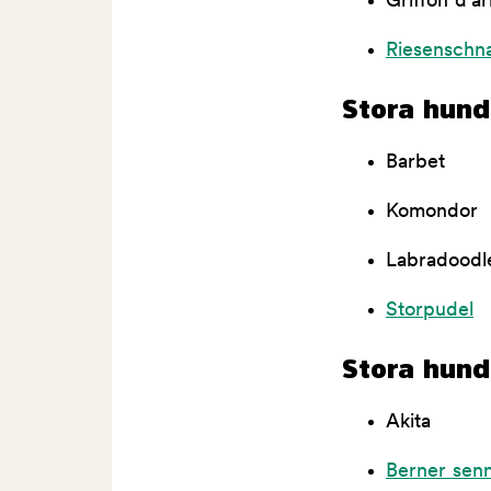
Griffon d'ar
Riesenschn
Stora hundr
Barbet
Komondor
Labradoodl
Storpudel
Stora hund
Akita
Berner sen