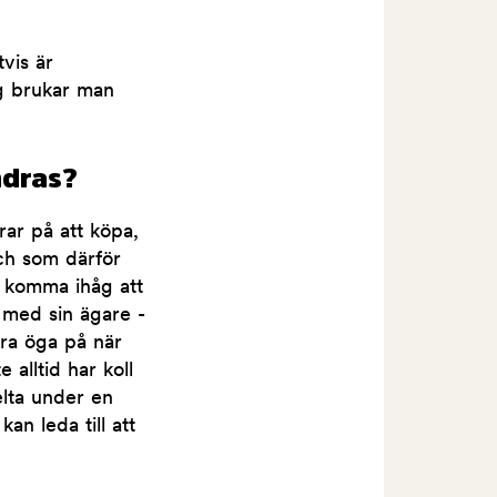
vis är
ag brukar man
ndras?
ar på att köpa,
ch som därför
tt komma ihåg att
p med sin ägare -
tra öga på när
alltid har koll
elta under en
an leda till att