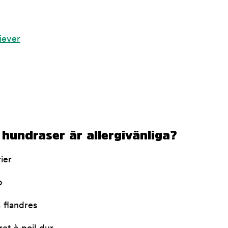
iever
 hundraser är allergivänliga?
ier
o
 flandres