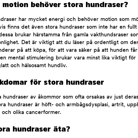
 motion behöver stora hundraser?
draser har mycket energi och behöver motion som mö
vis finns det även stora hundraser som inte har en fullt
 dessa brukar härstamma från gamla vakthundsraser som
nlighet. Det är viktigt att du läser på ordentligt om de
derar på att köpa, för att vara säker på att hunden f
n mental stimulering brukar vara minst lika viktigt för 
glatt och hälsosamt hundliv.
ukdomar för stora hundraser
ra hundraser av åkommor som ofta orsakas av just deras 
a hundraser är höft- och armbågsdysplasi, artrit, uppb
r och olika cancerformer.
ora hundraser äta?