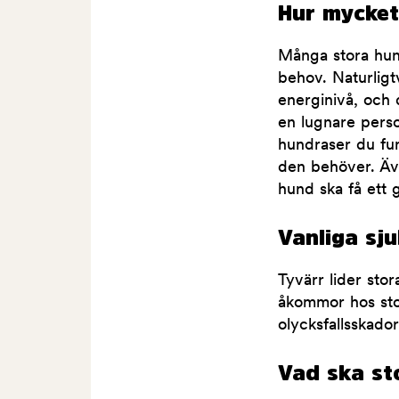
Hur mycket
Många stora hun
behov. Naturligt
energinivå, och
en lugnare perso
hundraser du fun
den behöver. Äve
hund ska få ett 
Vanliga sj
Tyvärr lider sto
åkommor hos stor
olycksfallsskado
Vad ska st