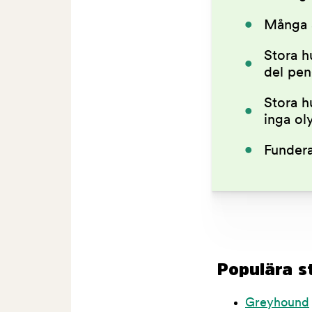
Många 
Stora h
del pe
Stora h
inga ol
Fundera
Populära s
Greyhound