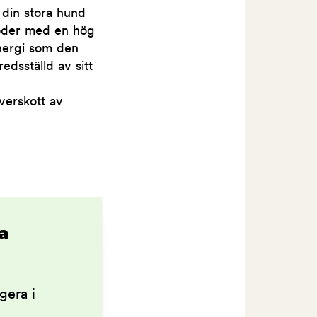
 din stora hund
foder med en hög
energi som den
edsställd av sitt
verskott av
a
gera i