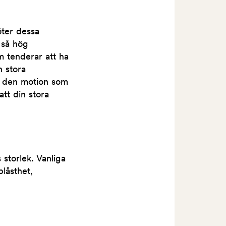
ter dessa
 så hög
 tenderar att ha
n stora
år den motion som
att din stora
storlek. Vanliga
låsthet,