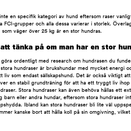
inte en specifik kategori av hund eftersom raser vanligt
a FCI-grupper och alla dessa varierar i storlek. Överl
 som väger över 25 kg är en stor hundras.
 att tänka på om man har en stor hu
tt göra ordentligt med research om hundrasen du funder
stora hundraser är brukshundar med mycket energi o
ett liv som endast sällskapshund. Det är också viktigt a
ver en stabil grundträning för att ha ett tryggt liv iho
undraser. Stora hundraser kan även behöva hållas ett ex
 barn eller andra hundar, eftersom stora hundraser inte 
ppshydda. Ibland kan stora hundraser bli lite väl uppsp
mmer kanske bort att hålla koll på sin omgivning, vilket k