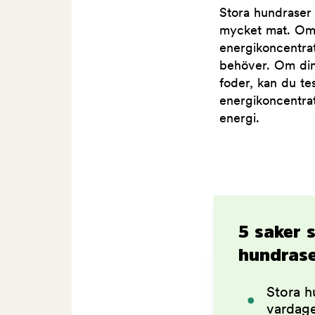
Stora hundraser 
mycket mat. Om 
energikoncentrat
behöver. Om din 
foder, kan du te
energikoncentrat
energi.
5 saker 
hundras
Stora h
vardag