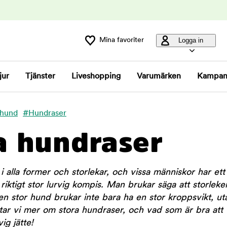
Mina favoriter
Logga in
jur
Tjänster
Liveshopping
Varumärken
Kampan
 hund
#Hundraser
a hundraser
alla former och storlekar, och vissa människor har ett
iktigt stor lurvig kompis. Man brukar säga att storleke
n stor hund brukar inte bara ha en stor kroppsvikt, uta
ttar vi mer om stora hundraser, och vad som är bra att
ig jätte!