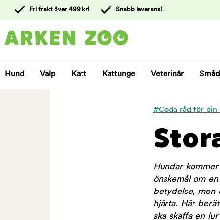
 till
Fri frakt över 499 kr!
Snabb leverans!
ållet
Kontakta
kundtjänst
Hund
Valp
Katt
Kattunge
Veterinär
Småd
#Goda råd för din
Stor
Hundar kommer i 
önskemål om en r
betydelse, men e
hjärta. Här berä
ska skaffa en lurv