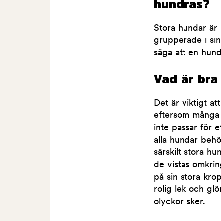
hundras?
Stora hundar är 
grupperade i sin
säga att en hund
Vad är bra
Det är viktigt a
eftersom många 
inte passar för 
alla hundar behö
särskilt stora h
de vistas omkring
på sin stora kro
rolig lek och glö
olyckor sker.