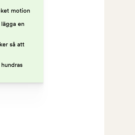
cket motion
 lägga en
ker så att
 hundras