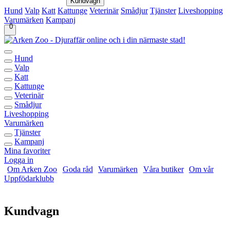
Kundvagn
Hund
Valp
Katt
Kattunge
Veterinär
Smådjur
Tjänster
Liveshopping
Varumärken
Kampanj
0
Hund
Valp
Katt
Kattunge
Veterinär
Smådjur
Liveshopping
Varumärken
Tjänster
Kampanj
Mina favoriter
Logga in
Om Arken Zoo
Goda råd
Varumärken
Våra butiker
Om vår
Uppfödarklubb
Kundvagn