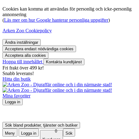
Cookies kan komma att användas för personlig och icke-personlig
annonsering
(
Läs mer om hur Google hanterar personliga uppgifter
)
Arken Zoo Cookiepolicy
Ändra inställningar
Acceptera endast nödvändiga cookies
Acceptera alla cookies
Hoppa till innehållet
Kontakta kundtjänst
Fri frakt över 499 kr!
Snabb leverans!
Hitta din butik
Mina favoriter
Logga in
Logga in
Skapa konto
Mina order
Sök bland produkter, tjänster och butiker
0
Meny
Logga in
Sök