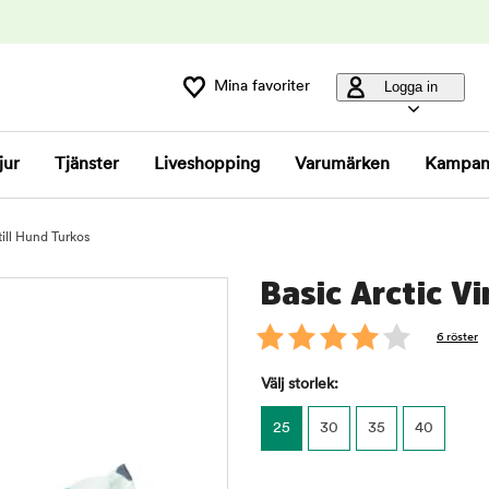
Mina favoriter
Logga in
jur
Tjänster
Liveshopping
Varumärken
Kampan
till Hund Turkos
Basic Arctic Vi
6 röster
Välj storlek:
25
30
35
40