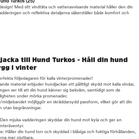
 Hund Turkos
(25)
esign! Med sitt vindtäta och vattenavvisande material håller den din
dderingen och reflektiva detaljerna säkerställer både komfort och
jacka till Hund Turkos - Håll din hund
gg i vinter
erfekta följeslagaren för kalla vinterpromenader!
ande material erbjuder hundjackan ett pålitligt skydd mot kalla vindar,
gen ser till att din hund känner sig bekväm, samtidigt som de
ynligheten under mörka promenader.
/midjebandet möjliggör en skräddarsydd passform, vilket gör att din
n utan begränsningar.
 Den mjuka vadderingen skyddar din hund mot kyla och ger en
interäventyr.
: Håller din hund torr och skyddad i blåsiga och fuktiga förhållanden,
rna mer njutbara.