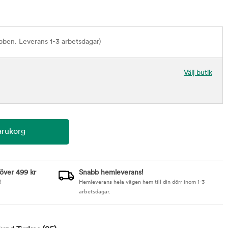
bben. Leverans 1-3 arbetsdagar)
Välj butik
 över 499 kr
Snabb hemleverans!
!
Hemleverans hela vägen hem till din dörr inom 1-3
arbetsdagar.