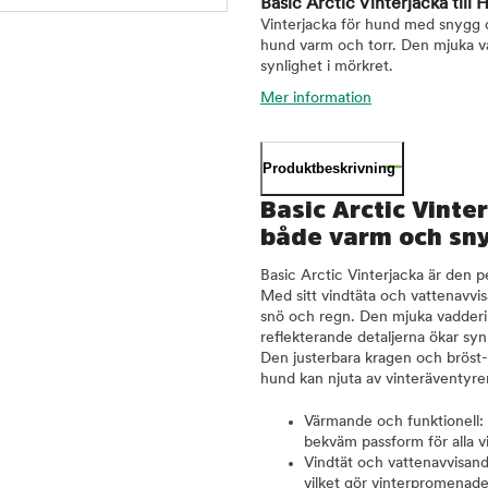
Basic Arctic Vinterjacka till
Vinterjacka för hund med snygg d
hund varm och torr. Den mjuka va
synlighet i mörkret.
Mer information
Produktbeskrivning
Basic Arctic Vinter
både varm och sny
Basic Arctic Vinterjacka är den p
Med sitt vindtäta och vattenavvis
snö och regn. Den mjuka vadderin
reflekterande detaljerna ökar s
Den justerbara kragen och bröst-
hund kan njuta av vinteräventyre
Värmande och funktionell:
bekväm passform för alla v
Vindtät och vattenavvisande
vilket gör vinterpromenade