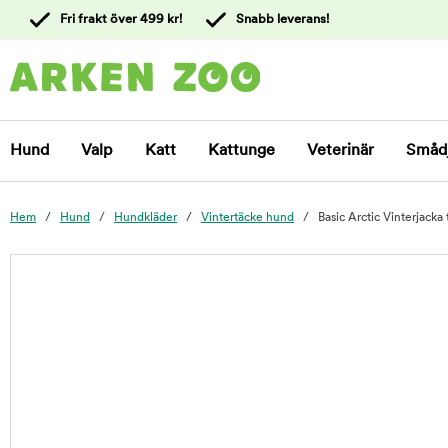
 till
Fri frakt över 499 kr!
Snabb leverans!
ållet
Kontakta
kundtjänst
Hund
Valp
Katt
Kattunge
Veterinär
Småd
Hem
Hund
Hundkläder
Vintertäcke hund
Basic Arctic Vinterjacka 
foo