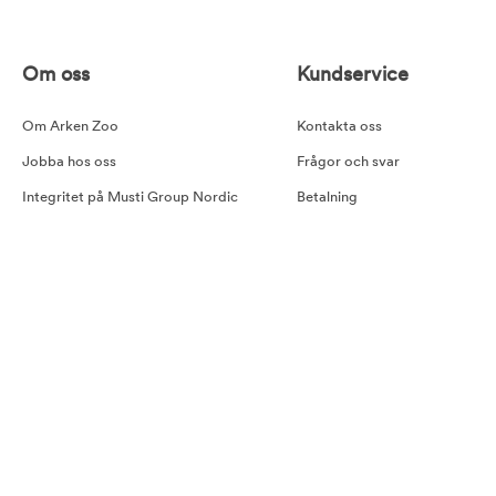
Om oss
Kundservice
Om Arken Zoo
Kontakta oss
Jobba hos oss
Frågor och svar
Integritet på Musti Group Nordic
Betalning
Goda råd
Leverans
Cookiepolicy
Retur
Tillgänglighetsredogörelse
Köpvillkor
Våra samarbetspartners
Pressmeddelande Arken Zoo