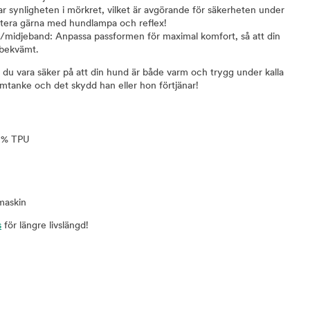
ar synligheten i mörkret, vilket är avgörande för säkerheten under
tera gärna med hundlampa och reflex!
-/midjeband: Anpassa passformen för maximal komfort, så att din
 bekvämt.
 du vara säker på att din hund är både varm och trygg under kalla
mtanke och det skydd han eller hon förtjänar!
12% TPU
tmaskin
s
för längre livslängd!