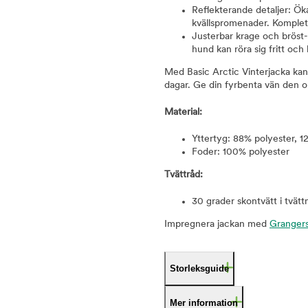
Reflekterande detaljer: Ök
kvällspromenader. Komplet
Justerbar krage och bröst
hund kan röra sig fritt och
Med Basic Arctic Vinterjacka kan
dagar. Ge din fyrbenta vän den o
Material:
Yttertyg: 88% polyester, 
Foder: 100% polyester
Tvättråd:
30 grader skontvätt i tvät
Impregnera jackan med
Granger
Storleksguide
Mer information