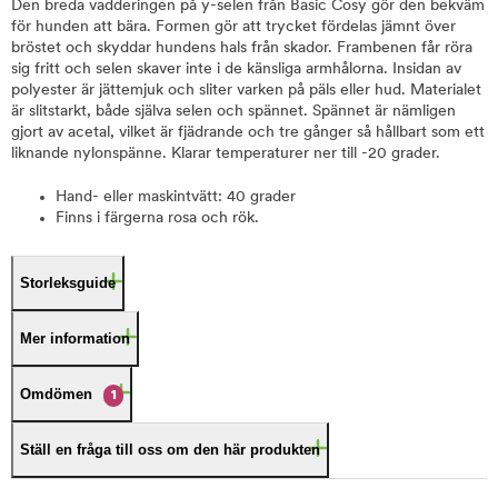
Den breda vadderingen på y-selen från Basic Cosy gör den bekväm
för hunden att bära. Formen gör att trycket fördelas jämnt över
bröstet och skyddar hundens hals från skador. Frambenen får röra
sig fritt och selen skaver inte i de känsliga armhålorna. Insidan av
polyester är jättemjuk och sliter varken på päls eller hud. Materialet
är slitstarkt, både själva selen och spännet. Spännet är nämligen
gjort av acetal, vilket är fjädrande och tre gånger så hållbart som ett
liknande nylonspänne. Klarar temperaturer ner till -20 grader.
Hand- eller maskintvätt: 40 grader
Finns i färgerna rosa och rök.
Storleksguide
Mer information
Omdömen
1
Ställ en fråga till oss om den här produkten