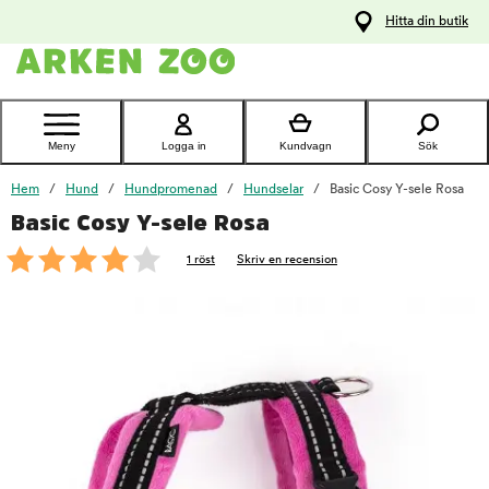
pa
Hitta din butik
ållet
Kontakta
kundtjänst
Meny
Logga in
Kundvagn
Sök
Hem
Hund
Hundpromenad
Hundselar
Basic Cosy Y-sele Rosa
Basic Cosy Y-sele Rosa
foo
1 röst
Skriv en recension