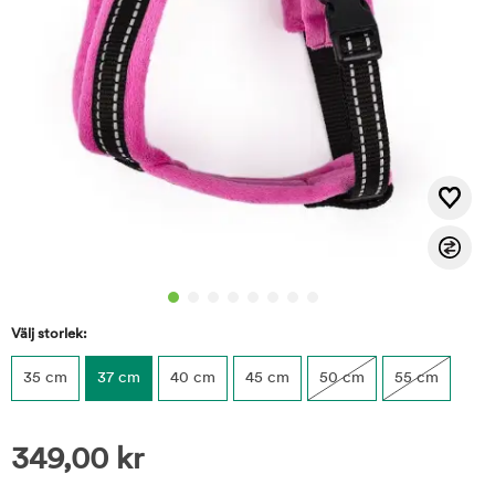
Välj storlek:
35 cm
37 cm
40 cm
45 cm
50 cm
55 cm
349,00
kr