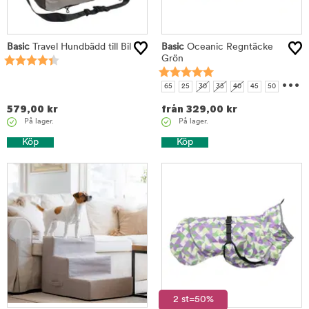
Basic
Travel Hundbädd till Bil
Basic
Oceanic Regntäcke
Grön
...
65
25
30
35
40
45
50
55
60
579,00
kr
från
329,00
kr
På lager.
På lager.
Köp
Köp
2 st=50%