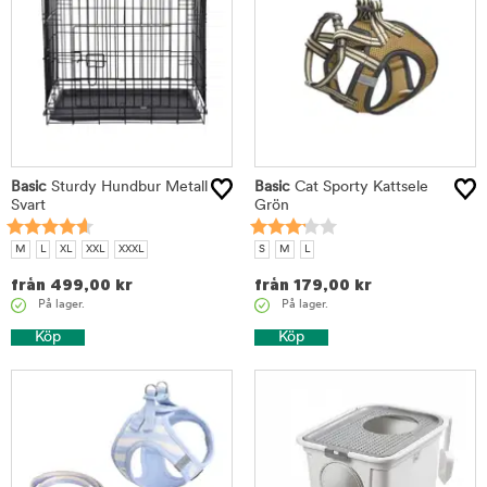
Basic
Sturdy Hundbur Metall
Basic
Cat Sporty Kattsele
Svart
Grön
M
L
XL
XXL
XXXL
S
M
L
från
499,00
kr
från
179,00
kr
På lager.
På lager.
Köp
Köp