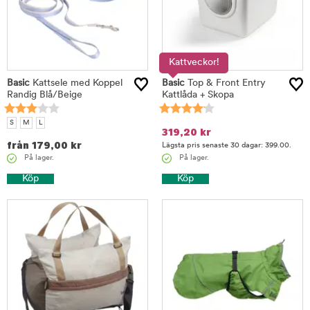
Kattveckor!
Basic
Kattsele med Koppel
Basic
Top & Front Entry
Randig Blå/Beige
Kattlåda + Skopa
S
M
L
319,20
kr
från
179,00
kr
Lägsta pris senaste 30 dagar: 399.00.
På lager.
På lager.
Köp
Köp