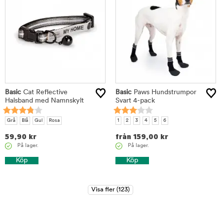
Basic
Cat Reflective
Basic
Paws Hundstrumpor
Halsband med Namnskylt
Svart 4-pack
Grå
Blå
Gul
Rosa
1
2
3
4
5
6
59,90
kr
från
159,00
kr
På lager.
På lager.
Köp
Köp