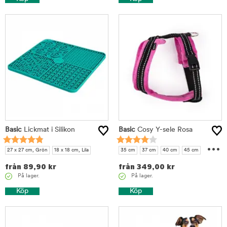
Basic
Lickmat i Silikon
Basic
Cosy Y-sele Rosa
...
27 x 27 cm, Grön
18 x 18 cm, Lila
35 cm
37 cm
40 cm
45 cm
50 cm
55 cm
från
89,90
kr
från
349,00
kr
På lager.
På lager.
Köp
Köp