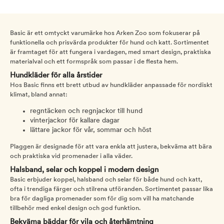
Basic är ett omtyckt varumärke hos Arken Zoo som fokuserar på
funktionella och prisvärda produkter för hund och katt. Sortimentet
är framtaget för att fungera i vardagen, med smart design, praktiska
materialval och ett formspråk som passar i de flesta hem.
Hundkläder för alla årstider
Hos Basic finns ett brett utbud av hundkläder anpassade för nordiskt
klimat, bland annat:
regntäcken och regnjackor till hund
vinterjackor för kallare dagar
lättare jackor för vår, sommar och höst
Plaggen är designade för att vara enkla att justera, bekväma att bära
och praktiska vid promenader i alla väder.
Halsband, selar och koppel i modern design
Basic erbjuder koppel, halsband och selar för både hund och katt,
ofta i trendiga färger och stilrena utföranden. Sortimentet passar lika
bra för dagliga promenader som för dig som vill ha matchande
tillbehör med enkel design och god funktion.
Bekväma bäddar för vila och återhämtning