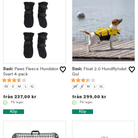
Basic
Paws Fleece Hundskor
Basic
Float 2.0 Hundflytväst
Svart 4-pack
Gul
XS
S
M
L
XL
XS
S
M
L
XL
från
237,00
kr
från
299,00
kr
På lager.
På lager.
Köp
Köp