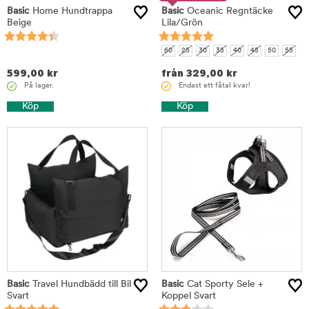
Basic
Home Hundtrappa
Basic
Oceanic Regntäcke
Beige
Lila/Grön
60
25
30
35
40
45
50
55
599,00
kr
från
329,00
kr
På lager.
Endast ett fåtal kvar!
Köp
Köp
Basic
Travel Hundbädd till Bil
Basic
Cat Sporty Sele +
Svart
Koppel Svart