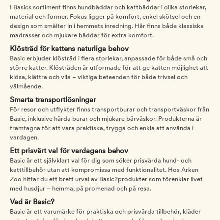
I Basics sortiment finns hundbäddar och kattbäddar i olika storlekar,
material och former. Fokus ligger på komfort, enkel skötsel och en
design som smälter in i hemmets inredning. Här finns både klassiska
madrasser och mjukare bäddar för extra komfort.
Klösträd för kattens naturliga behov
Basic erbjuder klösträd i flera storlekar, anpassade för både små och
större katter. Klösträden är utformade för att ge katten möjlighet att
klösa, klättra och vila – viktiga beteenden för både trivsel och
välmående.
Smarta transportlösningar
För resor och utflykter finns transportburar och transportväskor från
Basic, inklusive hårda burar och mjukare bärväskor. Produkterna är
framtagna för att vara praktiska, trygga och enkla att använda i
vardagen.
Ett prisvärt val för vardagens behov
Basic är ett självklart val för dig som söker prisvärda hund- och
katttillbehör utan att kompromissa med funktionalitet. Hos Arken
Zoo hittar du ett brett urval av Basic?produkter som förenklar livet
med husdjur – hemma, på promenad och på resa.
Vad är Basic?
Basic är ett varumärke för praktiska och prisvärda tillbehör, kläder