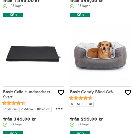
från
1 490,00
kr
från
349,00
kr
På lager.
På lager.
Köp
Köp
Basic
Calle Hundmadrass
Basic
Comfy Bädd Grå
Svart
...
S
M
L
XL
75x48cm
91x56cm
106x70cm
118x75cm
från
349,00
kr
från
299,00
kr
På lager.
På lager.
Köp
Köp