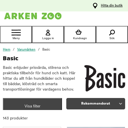
pa
Hitta din butik
ållet
Kontakta
kundtjänst
Meny
Logga in
Kundvagn
Sök
Hem
Varumärken
Basic
Basic
Basic erbjuder prisvärda, stilrena och
praktiska tillbehör för hund och katt. Här
hittar du allt från hundkläder och koppel
till bäddar, klösträd och smarta
transportlösningar för vardagens behov.
Rekommenderat
Visa filter
Sortera
143 produkter