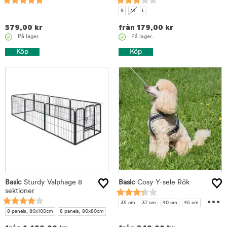
S
M
L
579,00
kr
från
179,00
kr
På lager.
På lager.
Köp
Köp
Basic
Sturdy Valphage 8
Basic
Cosy Y-sele Rök
sektioner
...
35 cm
37 cm
40 cm
45 cm
8 panels, 80x100cm
8 panels, 80x80cm
50 cm
55 cm
60 cm