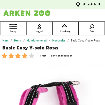
pa
Hitta din butik
ållet
Kontakta
kundtjänst
Meny
Logga in
Kundvagn
Sök
Hem
Hund
Hundpromenad
Hundselar
Basic Cosy Y-sele Rosa
Basic Cosy Y-sele Rosa
foo
1 röst
Skriv en recension