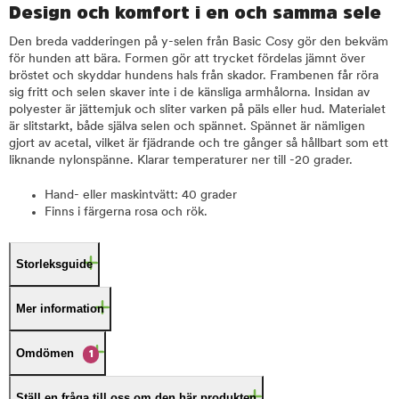
Design och komfort i en och samma sele
Den breda vadderingen på y-selen från Basic Cosy gör den bekväm
för hunden att bära. Formen gör att trycket fördelas jämnt över
bröstet och skyddar hundens hals från skador. Frambenen får röra
sig fritt och selen skaver inte i de känsliga armhålorna. Insidan av
polyester är jättemjuk och sliter varken på päls eller hud. Materialet
är slitstarkt, både själva selen och spännet. Spännet är nämligen
gjort av acetal, vilket är fjädrande och tre gånger så hållbart som ett
liknande nylonspänne. Klarar temperaturer ner till -20 grader.
Hand- eller maskintvätt: 40 grader
Finns i färgerna rosa och rök.
Storleksguide
Mer information
Omdömen
1
Ställ en fråga till oss om den här produkten