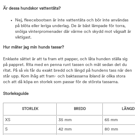
Är dessa hundskor vattentäta?
Nej, fleecebootsen är inte vattentäta och bör inte användas
på blöta eller leriga underlag. De är bäst lämpade för torra,
snöiga vinterpromenader där värme och skydd mot vägsalt är
viktigast.
Hur mäter jag min hunds tassar?
Enklaste sättet är att ta fram ett papper, och låta hunden ställa sig
på pappret. Rita med en penna runt tassen och mät sedan det du
ritat. På så vis får du exakt bredd och längd på hundens tass när den
står upp. Kom ihåg att fram- och baktassarna ibland är olika stora
och att då köpa en storlek som passar för de största tassarna.
Storleksguide
STORLEK
BREDD
LÄNGD
XS
35 mm
65 mm
S
42 mm
80 mm