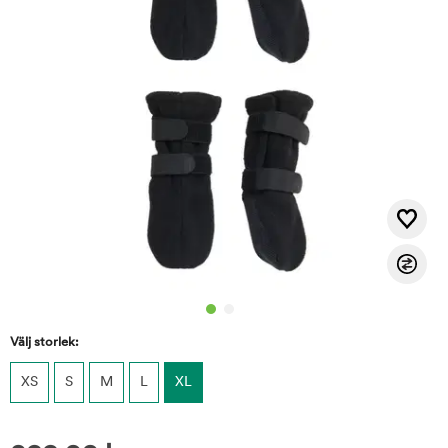
Välj storlek:
XS
S
M
L
XL