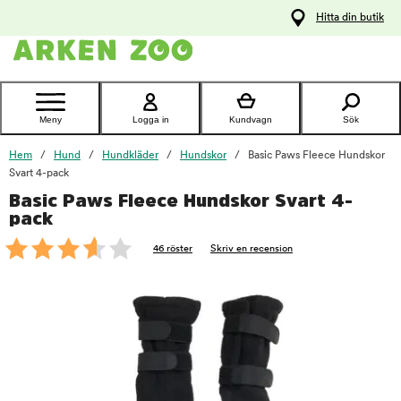
pa
Hitta din butik
ållet
Kontakta
kundtjänst
Meny
Logga in
Kundvagn
Sök
Hem
Hund
Hundkläder
Hundskor
Basic Paws Fleece Hundskor
Svart 4-pack
Basic Paws Fleece Hundskor Svart 4-
foo
pack
46 röster
Skriv en recension