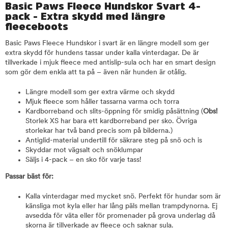
Basic Paws Fleece Hundskor Svart 4-
pack - Extra skydd med längre
fleeceboots
Basic Paws Fleece Hundskor i svart är en längre modell som ger
extra skydd för hundens tassar under kalla vinterdagar. De är
tillverkade i mjuk fleece med antislip-sula och har en smart design
som gör dem enkla att ta på – även när hunden är otålig.
Längre modell som ger extra värme och skydd
Mjuk fleece som håller tassarna varma och torra
Kardborreband och slits-öppning för smidig påsättning (
Obs!
Storlek XS har bara ett kardborreband per sko. Övriga
storlekar har två band precis som på bilderna.)
Antiglid-material undertill för säkrare steg på snö och is
Skyddar mot vägsalt och snöklumpar
Säljs i 4-pack – en sko för varje tass!
Passar bäst för:
Kalla vinterdagar med mycket snö. Perfekt för hundar som är
känsliga mot kyla eller har lång päls mellan trampdynorna. Ej
avsedda för väta eller för promenader på grova underlag då
skorna är tillverkade av fleece och saknar sula.