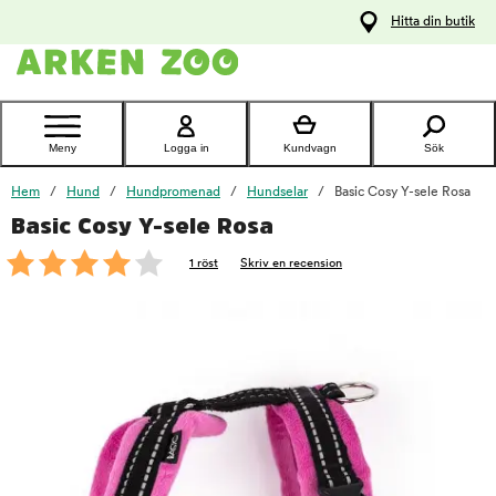
pa
Hitta din butik
ållet
Kontakta
kundtjänst
Meny
Logga in
Kundvagn
Sök
Hem
Hund
Hundpromenad
Hundselar
Basic Cosy Y-sele Rosa
Basic Cosy Y-sele Rosa
foo
1 röst
Skriv en recension