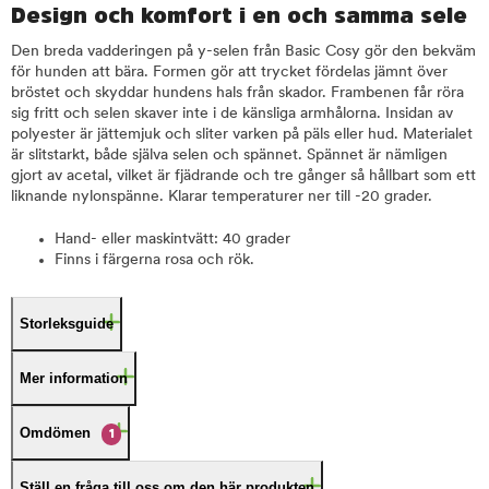
Design och komfort i en och samma sele
Den breda vadderingen på y-selen från Basic Cosy gör den bekväm
för hunden att bära. Formen gör att trycket fördelas jämnt över
bröstet och skyddar hundens hals från skador. Frambenen får röra
sig fritt och selen skaver inte i de känsliga armhålorna. Insidan av
polyester är jättemjuk och sliter varken på päls eller hud. Materialet
är slitstarkt, både själva selen och spännet. Spännet är nämligen
gjort av acetal, vilket är fjädrande och tre gånger så hållbart som ett
liknande nylonspänne. Klarar temperaturer ner till -20 grader.
Hand- eller maskintvätt: 40 grader
Finns i färgerna rosa och rök.
Storleksguide
Mer information
Omdömen
1
Ställ en fråga till oss om den här produkten