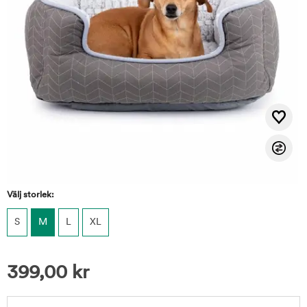
Välj storlek:
S
M
L
XL
399,00
kr