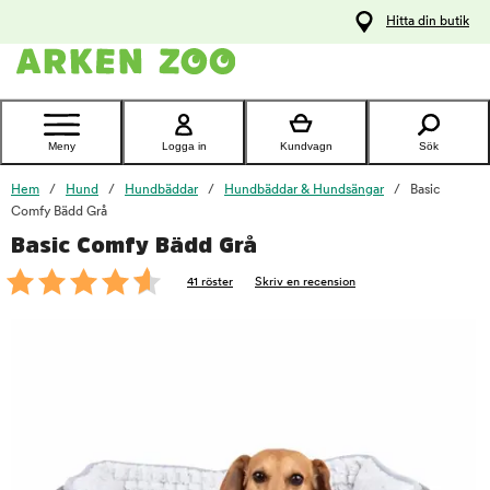
pa
Hitta din butik
ållet
Kontakta
kundtjänst
Meny
Logga in
Kundvagn
Sök
Hem
Hund
Hundbäddar
Hundbäddar & Hundsängar
Basic
Comfy Bädd Grå
Basic Comfy Bädd Grå
foo
41 röster
Skriv en recension