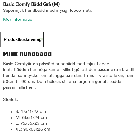
Basic Comfy Bädd Grå
(M)
Supermjuk hundbädd med mysig fleece inuti.
Mer information
Produktbeskrivning
Mjuk hundbädd
Basic Comfyär en prisvärd hundbädd med mjuk fleece
inuti. Bädden har höga kanter, vilket gör att den passar extra bra till
hundar som tycker om att ligga på sidan. Finns i fyra storlekar, från
50cm till 90 cm. Dom tidlösa, stilrena färgerna gör att bädden
passar i alla hem.
Storlek:
S: 47x41x23 cm
M: 61x51x24 cm
L: 75x55x25 cm
XL: 90x68x26 cm