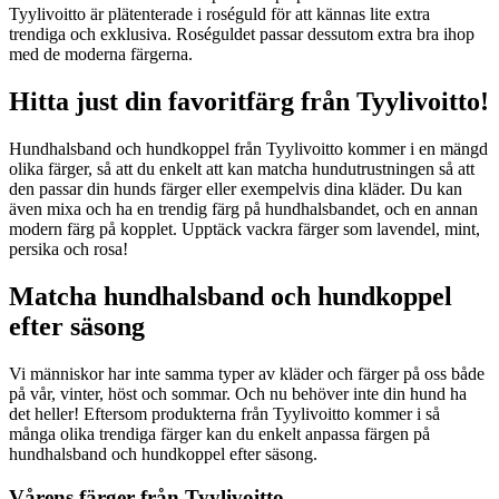
Tyylivoitto är plätenterade i roséguld för att kännas lite extra
trendiga och exklusiva. Roséguldet passar dessutom extra bra ihop
med de moderna färgerna.
Hitta just din favoritfärg från Tyylivoitto!
Hundhalsband och hundkoppel från Tyylivoitto kommer i en mängd
olika färger, så att du enkelt att kan matcha hundutrustningen så att
den passar din hunds färger eller exempelvis dina kläder. Du kan
även mixa och ha en trendig färg på hundhalsbandet, och en annan
modern färg på kopplet. Upptäck vackra färger som lavendel, mint,
persika och rosa!
Matcha hundhalsband och hundkoppel
efter säsong
Vi människor har inte samma typer av kläder och färger på oss både
på vår, vinter, höst och sommar. Och nu behöver inte din hund ha
det heller! Eftersom produkterna från Tyylivoitto kommer i så
många olika trendiga färger kan du enkelt anpassa färgen på
hundhalsband och hundkoppel efter säsong.
Vårens färger från Tyylivoitto