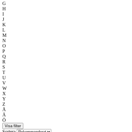
G
H
I
J
K
L
M
N
O
P
Q
R
S
T
U
V
W
X
Y
Z
Å
Ä
Ö
Visa filter
Sortera