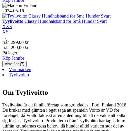
Köp
Jämför
2024-05-16
Tyylivoitto
Classy Hundhalsband för Små Hundar Svart
XXS
XS
...
från
299,00
kr
från
299,00
kr
På lager.
Köp
Jämför
Varumärken
Tyylivoitto
Om Tyylivoitto
Tyylivoitto är ett familjeföretag som grundades i Pori, Finland 2018.
De brukar med glimten i ögat säga att spanieln Voitto är VD för
företaget, då Voitto faktiskt är en anledning till att de valde att kalla
sig för just Tyylivoitto. Produkterna från Tyylivoitto har tagits fram
utifrån grundarnas egna behov, då hundar alltid varit en stor del av