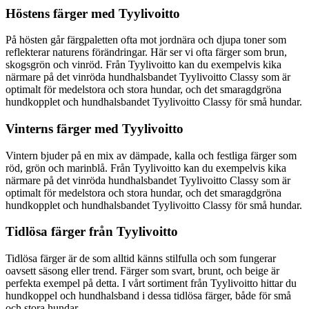
Höstens färger med Tyylivoitto
På hösten går färgpaletten ofta mot jordnära och djupa toner som
reflekterar naturens förändringar. Här ser vi ofta färger som brun,
skogsgrön och vinröd. Från Tyylivoitto kan du exempelvis kika
närmare på det vinröda hundhalsbandet Tyylivoitto Classy som är
optimalt för medelstora och stora hundar, och det smaragdgröna
hundkopplet och hundhalsbandet Tyylivoitto Classy för små hundar.
Vinterns färger med Tyylivoitto
Vintern bjuder på en mix av dämpade, kalla och festliga färger som
röd, grön och marinblå. Från Tyylivoitto kan du exempelvis kika
närmare på det vinröda hundhalsbandet Tyylivoitto Classy som är
optimalt för medelstora och stora hundar, och det smaragdgröna
hundkopplet och hundhalsbandet Tyylivoitto Classy för små hundar.
Tidlösa färger från Tyylivoitto
Tidlösa färger är de som alltid känns stilfulla och som fungerar
oavsett säsong eller trend. Färger som svart, brunt, och beige är
perfekta exempel på detta. I vårt sortiment från Tyylivoitto hittar du
hundkoppel och hundhalsband i dessa tidlösa färger, både för små
och stora hundar.