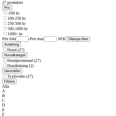
27 produkter
Pris
-100 kr
100-250 kr
250-500 kr
500-1000 kr
1000+ kr
Pris från
-
Pris max
SEK
Tillämpa filter
Avdelning
Hund (27)
Huvudkategori
Hundpromenad (27)
Hundträning (2)
Varumärke
Tyylivoitto (27)
Alla
A
B
C
D
E
F