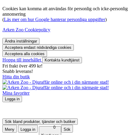
Cookies kan komma att användas för personlig och icke-personlig
annonsering
(
Läs mer om hur Google hanterar personliga uppgifter
)
Arken Zoo Cookiepolicy
Ändra inställningar
Acceptera endast nödvändiga cookies
Acceptera alla cookies
Hoppa till innehållet
Kontakta kundtjänst
Fri frakt över 499 kr!
Snabb leverans!
Hitta din butik
Mina favoriter
Logga in
Logga in
Skapa konto
Mina order
Sök bland produkter, tjänster och butiker
0
Meny
Logga in
Sök