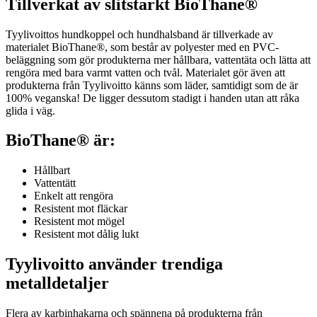
Tillverkat av slitstarkt BioThane®
Tyylivoittos hundkoppel och hundhalsband är tillverkade av
materialet BioThane®, som består av polyester med en PVC-
beläggning som gör produkterna mer hållbara, vattentäta och lätta att
rengöra med bara varmt vatten och tvål. Materialet gör även att
produkterna från Tyylivoitto känns som läder, samtidigt som de är
100% veganska! De ligger dessutom stadigt i handen utan att råka
glida i väg.
BioThane® är:
Hållbart
Vattentätt
Enkelt att rengöra
Resistent mot fläckar
Resistent mot mögel
Resistent mot dålig lukt
Tyylivoitto använder trendiga
metalldetaljer
Flera av karbinhakarna och spännena på produkterna från