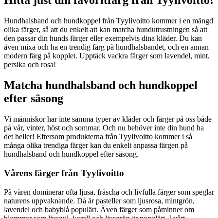
Hitta just din favoritfärg från Tyylivoitto!
Hundhalsband och hundkoppel från Tyylivoitto kommer i en mängd
olika färger, så att du enkelt att kan matcha hundutrustningen så att
den passar din hunds färger eller exempelvis dina kläder. Du kan
även mixa och ha en trendig färg på hundhalsbandet, och en annan
modern färg på kopplet. Upptäck vackra färger som lavendel, mint,
persika och rosa!
Matcha hundhalsband och hundkoppel
efter säsong
Vi människor har inte samma typer av kläder och färger på oss både
på vår, vinter, höst och sommar. Och nu behöver inte din hund ha
det heller! Eftersom produkterna från Tyylivoitto kommer i så
många olika trendiga färger kan du enkelt anpassa färgen på
hundhalsband och hundkoppel efter säsong.
Vårens färger från Tyylivoitto
På våren dominerar ofta ljusa, fräscha och livfulla färger som speglar
naturens uppvaknande. Då är pasteller som ljusrosa, mintgrön,
lavendel och babyblå populärt. Även färger som påminner om