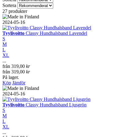
Sortera
27 produkter
2024-05-16
Tyylivoitto
Classy Hundhalsband Lavendel
S
M
L
XL
...
från
319,00
kr
från
319,00
kr
På lager.
Köp
Jämför
2024-05-16
Tyylivoitto
Classy Hundhalsband Ljusgrön
S
M
L
XL
...