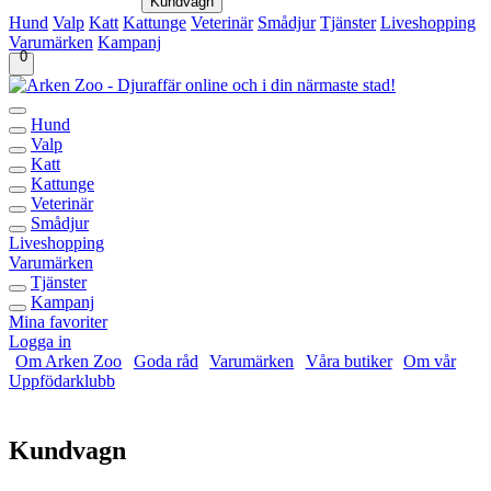
Kundvagn
Hund
Valp
Katt
Kattunge
Veterinär
Smådjur
Tjänster
Liveshopping
Varumärken
Kampanj
0
Hund
Valp
Katt
Kattunge
Veterinär
Smådjur
Liveshopping
Varumärken
Tjänster
Kampanj
Mina favoriter
Logga in
Om Arken Zoo
Goda råd
Varumärken
Våra butiker
Om vår
Uppfödarklubb
Kundvagn