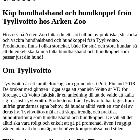
Köp hundhalsband och hundkoppel från
Tyylivoitto hos Arken Zoo
Hos oss på Arken Zoo hittar du ett stort utbud av praktiska, slitstarka
och vackra hundhalsband och hundkoppel från Tyylivoitto.
Produkterna finns i olika storlekar, både för små och stora hundar, så
att du enkelt ska kunna hitta hundhalsband och hundkoppel som
passar just din hund!
Om Tyylivoitto
Tyylivoitto är ett familjeföretag som grundades i Pori, Finland 2018.
De brukar med glimten i ögat säga att spanieln Voitto är VD för
företaget, då Voitto faktiskt är en anledning till att de valde att kalla
sig för just Tyylivoitto. Produkterna från Tyylivoitto har tagits fram
utifrån grundarnas egna behov, då hundar alltid varit en stor del av
deras liv. Tyylivoittos mål är att skapa trendig och praktisk
hundutrustning som hundhalsband och hundkoppel. De vill att det
alltid ska vara roligt och enkelt att gå på promenad, även i ruggigt
väder, utan att du som ägare behöver kompromissa med stilen.