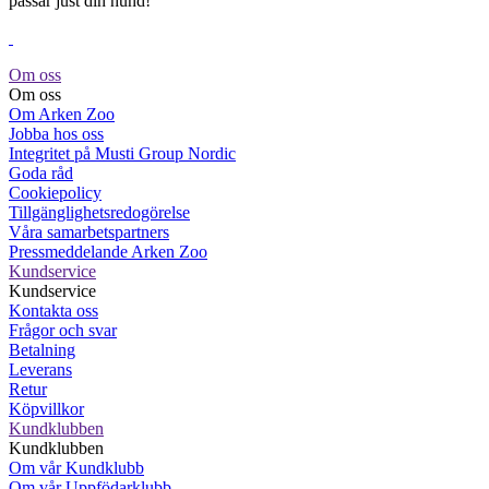
passar just din hund!
Om oss
Om oss
Om Arken Zoo
Jobba hos oss
Integritet på Musti Group Nordic
Goda råd
Cookiepolicy
Tillgänglighetsredogörelse
Våra samarbetspartners
Pressmeddelande Arken Zoo
Kundservice
Kundservice
Kontakta oss
Frågor och svar
Betalning
Leverans
Retur
Köpvillkor
Kundklubben
Kundklubben
Om vår Kundklubb
Om vår Uppfödarklubb