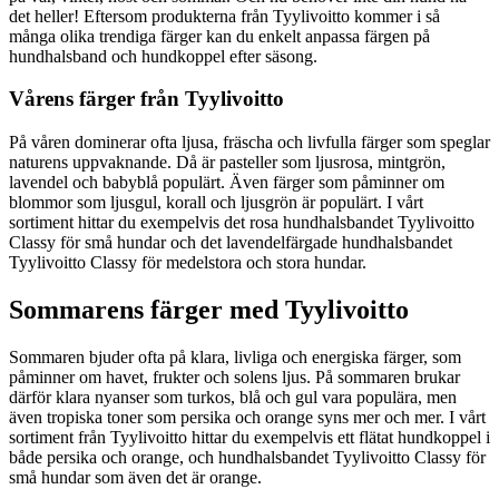
det heller! Eftersom produkterna från Tyylivoitto kommer i så
många olika trendiga färger kan du enkelt anpassa färgen på
hundhalsband och hundkoppel efter säsong.
Vårens färger från Tyylivoitto
På våren dominerar ofta ljusa, fräscha och livfulla färger som speglar
naturens uppvaknande. Då är pasteller som ljusrosa, mintgrön,
lavendel och babyblå populärt. Även färger som påminner om
blommor som ljusgul, korall och ljusgrön är populärt. I vårt
sortiment hittar du exempelvis det rosa hundhalsbandet Tyylivoitto
Classy för små hundar och det lavendelfärgade hundhalsbandet
Tyylivoitto Classy för medelstora och stora hundar.
Sommarens färger med Tyylivoitto
Sommaren bjuder ofta på klara, livliga och energiska färger, som
påminner om havet, frukter och solens ljus. På sommaren brukar
därför klara nyanser som turkos, blå och gul vara populära, men
även tropiska toner som persika och orange syns mer och mer. I vårt
sortiment från Tyylivoitto hittar du exempelvis ett flätat hundkoppel i
både persika och orange, och hundhalsbandet Tyylivoitto Classy för
små hundar som även det är orange.