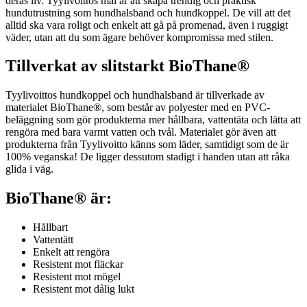
deras liv. Tyylivoittos mål är att skapa trendig och praktisk
hundutrustning som hundhalsband och hundkoppel. De vill att det
alltid ska vara roligt och enkelt att gå på promenad, även i ruggigt
väder, utan att du som ägare behöver kompromissa med stilen.
Tillverkat av slitstarkt BioThane®
Tyylivoittos hundkoppel och hundhalsband är tillverkade av
materialet BioThane®, som består av polyester med en PVC-
beläggning som gör produkterna mer hållbara, vattentäta och lätta att
rengöra med bara varmt vatten och tvål. Materialet gör även att
produkterna från Tyylivoitto känns som läder, samtidigt som de är
100% veganska! De ligger dessutom stadigt i handen utan att råka
glida i väg.
BioThane® är:
Hållbart
Vattentätt
Enkelt att rengöra
Resistent mot fläckar
Resistent mot mögel
Resistent mot dålig lukt