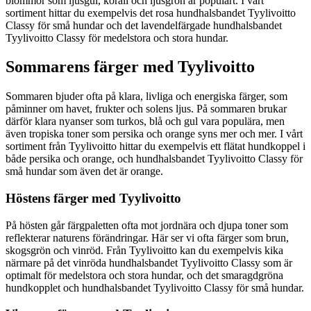
blommor som ljusgul, korall och ljusgrön är populärt. I vårt
sortiment hittar du exempelvis det rosa hundhalsbandet Tyylivoitto
Classy för små hundar och det lavendelfärgade hundhalsbandet
Tyylivoitto Classy för medelstora och stora hundar.
Sommarens färger med Tyylivoitto
Sommaren bjuder ofta på klara, livliga och energiska färger, som
påminner om havet, frukter och solens ljus. På sommaren brukar
därför klara nyanser som turkos, blå och gul vara populära, men
även tropiska toner som persika och orange syns mer och mer. I vårt
sortiment från Tyylivoitto hittar du exempelvis ett flätat hundkoppel i
både persika och orange, och hundhalsbandet Tyylivoitto Classy för
små hundar som även det är orange.
Höstens färger med Tyylivoitto
På hösten går färgpaletten ofta mot jordnära och djupa toner som
reflekterar naturens förändringar. Här ser vi ofta färger som brun,
skogsgrön och vinröd. Från Tyylivoitto kan du exempelvis kika
närmare på det vinröda hundhalsbandet Tyylivoitto Classy som är
optimalt för medelstora och stora hundar, och det smaragdgröna
hundkopplet och hundhalsbandet Tyylivoitto Classy för små hundar.