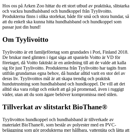
Hos oss på Arken Zoo hittar du ett stort utbud av praktiska, slitstarka
och vackra hundhalsband och hundkoppel från Tyylivoitto.
Produkterna finns i olika storlekar, både för små och stora hundar, så
att du enkelt ska kunna hitta hundhalsband och hundkoppel som
passar just din hund!
Om Tyylivoitto
Tyylivoitto är ett familjeföretag som grundades i Pori, Finland 2018.
De brukar med glimten i ögat säga att spanieln Voitto är VD för
företaget, då Voitto faktiskt är en anledning till att de valde att kalla
sig för just Tyylivoitto. Produkterna från Tyylivoitto har tagits fram
utifrån grundarnas egna behov, då hundar alltid varit en stor del av
deras liv. Tyylivoittos mål är att skapa trendig och praktisk
hundutrustning som hundhalsband och hundkoppel. De vill att det
alltid ska vara roligt och enkelt att gå på promenad, även i ruggigt
väder, utan att du som ägare behöver kompromissa med stilen.
Tillverkat av slitstarkt BioThane®
Tyylivoittos hundkoppel och hundhalsband är tillverkade av
materialet BioThane®, som består av polyester med en PVC-
beläggning som gör produkterna mer hållbara, vattentäta och lätta att