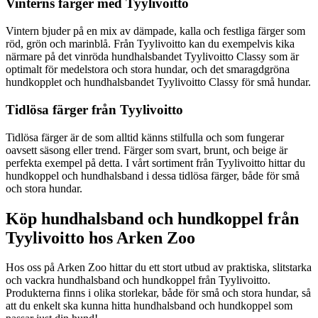
Vinterns färger med Tyylivoitto
Vintern bjuder på en mix av dämpade, kalla och festliga färger som
röd, grön och marinblå. Från Tyylivoitto kan du exempelvis kika
närmare på det vinröda hundhalsbandet Tyylivoitto Classy som är
optimalt för medelstora och stora hundar, och det smaragdgröna
hundkopplet och hundhalsbandet Tyylivoitto Classy för små hundar.
Tidlösa färger från Tyylivoitto
Tidlösa färger är de som alltid känns stilfulla och som fungerar
oavsett säsong eller trend. Färger som svart, brunt, och beige är
perfekta exempel på detta. I vårt sortiment från Tyylivoitto hittar du
hundkoppel och hundhalsband i dessa tidlösa färger, både för små
och stora hundar.
Köp hundhalsband och hundkoppel från
Tyylivoitto hos Arken Zoo
Hos oss på Arken Zoo hittar du ett stort utbud av praktiska, slitstarka
och vackra hundhalsband och hundkoppel från Tyylivoitto.
Produkterna finns i olika storlekar, både för små och stora hundar, så
att du enkelt ska kunna hitta hundhalsband och hundkoppel som