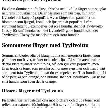
På våren dominerar ofta ljusa, fräscha och livfulla färger som speglar
naturens uppvaknande. Då är pasteller som ljusrosa, mintgrön,
lavendel och babyblå populärt. Även färger som påminner om
blommor som ljusgul, korall och ljusgrön är populärt. I vårt
sortiment hittar du exempelvis det rosa hundhalsbandet Tyylivoitto
Classy för små hundar och det lavendelfärgade hundhalsbandet
Tyylivoitto Classy för medelstora och stora hundar.
Sommarens färger med Tyylivoitto
Sommaren bjuder ofta på klara, livliga och energiska färger, som
påminner om havet, frukter och solens ljus. På sommaren brukar
därför klara nyanser som turkos, blå och gul vara populära, men
även tropiska toner som persika och orange syns mer och mer. I vårt
sortiment från Tyylivoitto hittar du exempelvis ett flätat hundkoppel i
både persika och orange, och hundhalsbandet Tyylivoitto Classy för
små hundar som även det är orange.
Höstens färger med Tyylivoitto
På hösten går färgpaletten ofta mot jordnära och djupa toner som
reflekterar naturens förändringar. Här ser vi ofta färger som brun,