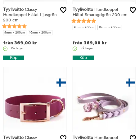
Tyylivoitto
Classy
Tyylivoitto
Hundkoppel
Hundkoppel Flätat Ljusgrön
Flätat Smaragdgrön 200 cm
200 cm
9mm x 200cm
16mm x 200cm
9mm x 200cm
16mm x 200cm
från
369,00
kr
från
369,00
kr
På lager.
På lager.
Köp
Köp
Tyylivoitto
Classy
Tyylivoitto
Hundkoppel