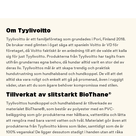
Om Tyylivoitto
Tyylivoitto är ett familjeföretag som grundades i Pori, Finland 2018.
De brukar med glimten i ögat säga att spanieln Voitto är VD för
företaget, då Voitto faktiskt är en anledning till att de valde att kalla
sig för just Tyylivoitto. Produkterna från Tyylivoitto har tagits fram
utifrån grundarnas egna behov, då hundar alltid varit en stor del av
deras liv. Tyylivoittos mål är att skapa trendig och praktisk
hundutrustning som hundhalsband och hundkoppel. De vill att det
alltid ska vara roligt och enkelt att gå på promenad, även i ruggigt
väder, utan att du som ägare behöver kompromissa med stilen.
Tillverkat av slitstarkt BioThane®
Tyylivoittos hundkoppel och hundhalsband är tillverkade av
materialet BioThane®, som består av polyester med en PVC-
beläggning som gör produkterna mer hållbara, vattentäta och lätta
att rengöra med bara varmt vatten och tvål. Materialet gör även att
produkterna från Tyylivoitto känns som läder, samtidigt som de är
100% veganska! De ligger dessutom stadigt i handen utan att råka