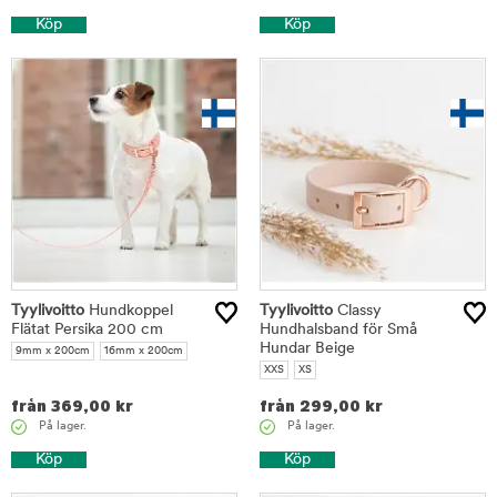
Köp
Köp
Tyylivoitto
Hundkoppel
Tyylivoitto
Classy
Flätat Persika 200 cm
Hundhalsband för Små
Hundar Beige
9mm x 200cm
16mm x 200cm
XXS
XS
från
369,00
kr
från
299,00
kr
På lager.
På lager.
Köp
Köp