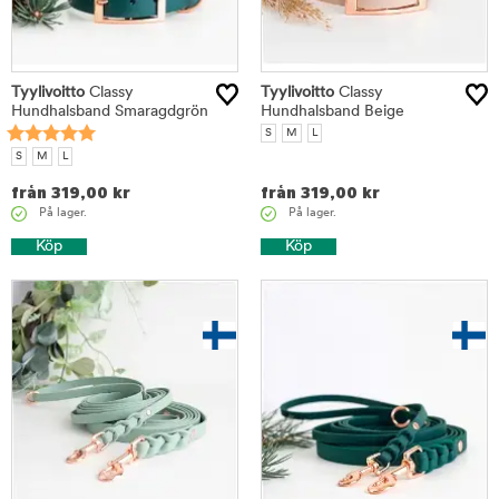
Tyylivoitto
Classy
Tyylivoitto
Classy
Hundhalsband Smaragdgrön
Hundhalsband Beige
S
M
L
S
M
L
från
319,00
kr
från
319,00
kr
På lager.
På lager.
Köp
Köp