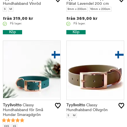
Hundhalsband Vinröd
Flätat Lavendel 200 cm
S
M
9mm x 200cm
16mm x 200cm
från
319,00
kr
från
369,00
kr
På lager.
På lager.
Köp
Köp
Tyylivoitto
Classy
Tyylivoitto
Classy
Hundhalsband för Små
Hundhalsband Olivgrön
Hundar Smaragdgrön
S
M
XXS
XS