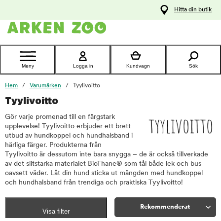
pa
Hitta din butik
ållet
Kontakta
kundtjänst
Meny
Logga in
Kundvagn
Sök
Hem
Varumärken
Tyylivoitto
Tyylivoitto
Gör varje promenad till en färgstark
upplevelse! Tyylivoitto erbjuder ett brett
utbud av hundkoppel och hundhalsband i
härliga färger. Produkterna från
Tyylivoitto är dessutom inte bara snygga – de är också tillverkade
av det slitstarka materialet BioThane® som tål både lek och bus
oavsett väder. Låt din hund sticka ut mängden med hundkoppel
och hundhalsband från trendiga och praktiska Tyylivoitto!
Rekommenderat
Visa filter