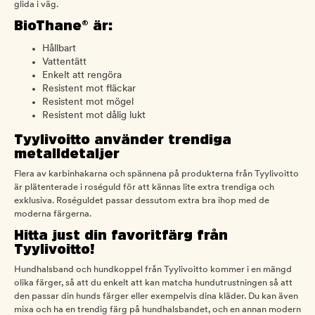
glida i väg.
BioThane® är:
Hållbart
Vattentätt
Enkelt att rengöra
Resistent mot fläckar
Resistent mot mögel
Resistent mot dålig lukt
Tyylivoitto använder trendiga
metalldetaljer
Flera av karbinhakarna och spännena på produkterna från Tyylivoitto
är plätenterade i roséguld för att kännas lite extra trendiga och
exklusiva. Roséguldet passar dessutom extra bra ihop med de
moderna färgerna.
Hitta just din favoritfärg från
Tyylivoitto!
Hundhalsband och hundkoppel från Tyylivoitto kommer i en mängd
olika färger, så att du enkelt att kan matcha hundutrustningen så att
den passar din hunds färger eller exempelvis dina kläder. Du kan även
mixa och ha en trendig färg på hundhalsbandet, och en annan modern