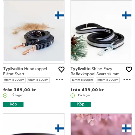
Tyylivoitto
Hundkoppel
Tyylivoitto
Shine Eazy
Flätat Svart
...
Reflexkoppel Svart 19 mm
...
9mm x 200cm
9mm x 300cm
13mm x 200cm
19mm x 200cm
16mm x 200cm
16mm x 300cm
19mm x 300cm
från
369,00
kr
från
439,00
kr
På lager.
På lager.
Köp
Köp