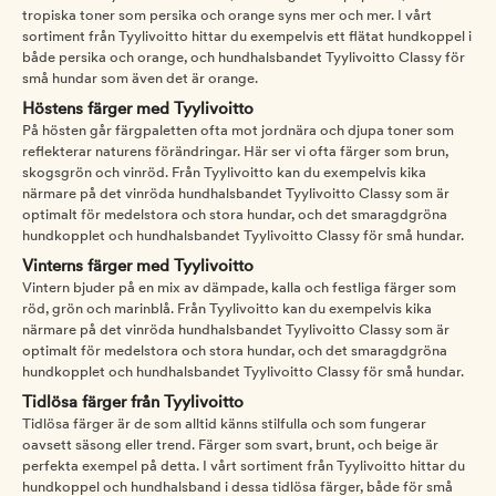
tropiska toner som persika och orange syns mer och mer. I vårt
sortiment från Tyylivoitto hittar du exempelvis ett flätat hundkoppel i
både persika och orange, och hundhalsbandet Tyylivoitto Classy för
små hundar som även det är orange.
Höstens färger med Tyylivoitto
På hösten går färgpaletten ofta mot jordnära och djupa toner som
reflekterar naturens förändringar. Här ser vi ofta färger som brun,
skogsgrön och vinröd. Från Tyylivoitto kan du exempelvis kika
närmare på det vinröda hundhalsbandet Tyylivoitto Classy som är
optimalt för medelstora och stora hundar, och det smaragdgröna
hundkopplet och hundhalsbandet Tyylivoitto Classy för små hundar.
Vinterns färger med Tyylivoitto
Vintern bjuder på en mix av dämpade, kalla och festliga färger som
röd, grön och marinblå. Från Tyylivoitto kan du exempelvis kika
närmare på det vinröda hundhalsbandet Tyylivoitto Classy som är
optimalt för medelstora och stora hundar, och det smaragdgröna
hundkopplet och hundhalsbandet Tyylivoitto Classy för små hundar.
Tidlösa färger från Tyylivoitto
Tidlösa färger är de som alltid känns stilfulla och som fungerar
oavsett säsong eller trend. Färger som svart, brunt, och beige är
perfekta exempel på detta. I vårt sortiment från Tyylivoitto hittar du
hundkoppel och hundhalsband i dessa tidlösa färger, både för små