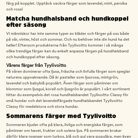
färg på kopplet. Upptäck vackra färger som lavendel, mint, persika
och rosa!
Matcha hundhalsband och hundkoppel
efter säsong
Vi människor har inte samma typer av kläder och färger på oss både
på vår, vinter, höst och sommar. Och nu behöver inte din hund ha det
heller! Eftersom produkterna från Tyylivoitto kommer i så många
olika trendiga färger kan du enkelt anpassa färgen på hundhalsband
och hundkoppel efter säsong.
Vårens färger från Tyylivoitto
På våren dominerar ofta ljusa, fräscha och livfulla färger som speglar
naturens uppvaknande. Då är pasteller som ljusrosa, mintgrön,
lavendel och babyblå populärt. Även färger som påminner om
blommor som ljusgul, korall och ljusgrön är populärt. I vårt sortiment
hittar du exempelvis det rosa hundhalsbandet Tyylivoitto Classy för
små hundar och det lavendelfärgade hundhalsbandet Tyylivoitto
Classy för medelstora och stora hundar.
Sommarens färger med Tyylivoitto
Sommaren bjuder ofta på klara, livliga och energiska färger, som
påminner om havet, frukter och solens ljus. På sommaren brukar
därför klara nyanser som turkos, blå och gul vara populära, men även