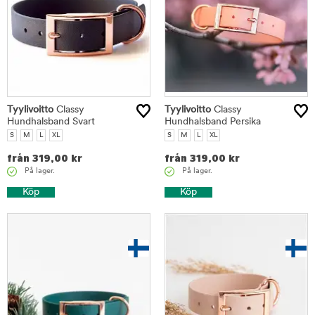
Tyylivoitto
Classy
Tyylivoitto
Classy
Hundhalsband Svart
Hundhalsband Persika
S
M
L
XL
S
M
L
XL
från
319,00
kr
från
319,00
kr
På lager.
På lager.
Köp
Köp