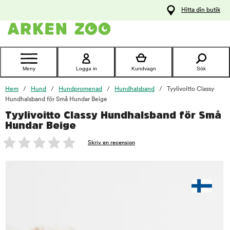
pa
Hitta din butik
ållet
Kontakta
kundtjänst
Meny
Logga in
Kundvagn
Sök
Hem
Hund
Hundpromenad
Hundhalsband
Tyylivoitto Classy
Hundhalsband för Små Hundar Beige
Tyylivoitto Classy Hundhalsband för Små
foo
Hundar Beige
Skriv en recension