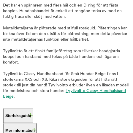
Det har en spännrem med flera hål och en D-ring för att fästa
kopplet. Hundhalsbandet är enkelt att rengöra: torka av med en
fuktig trasa eller skölj med vatten.
Metalldetaljerna är pläterade med stilfull roséguld. Pläterringen kan
blekna över tid om den utsätts för påfrestning, men detta påverkar
inte metalldetaljernas funktion eller hållbarhet.
Tyylivoitto är ett finskt familjeföretag som tillverkar handgjorda
koppel och halsband med fokus på både hundens och ägarens
komfort.
Tyylivoitto Classy Hundhalsband för Små Hundar Beige finns i
storlekarna XXS och XS. Kika i storleksguiden för att hitta rätt
storlek till just din hund! Tyylivoitto erbjuder även en likadan modell
för medelstora och stora hundar:
Tyylivoitto Classy Hundhalsband
Beige
.
Storleksguide
Mer information