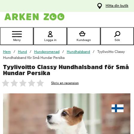
pa
Hitta din butik
ållet
Kontakta
kundtjänst
Meny
Logga in
Kundvagn
Sök
Hem
Hund
Hundpromenad
Hundhalsband
Tyylivoitto Classy
Hundhalsband för Små Hundar Persika
Tyylivoitto Classy Hundhalsband för Små
foo
Hundar Persika
Skriv en recension