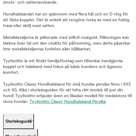
smuts- och vattenavvisande.
Hundhalsbandet har en spännrem med flera hål och en D-ring för
att fästa kopplet. Det är enkelt att rengöra: torka av med en fuktig
trasa eller skölj med vatten.
Metalldetaljerna är pläterade med stilfull roséguld. Pläteringen kan
blekna över tid om den utsätts för påfrestning, men detta påverkar
inte metalldetaljernas funktion eller hållbarhet.
Tyylivoitto är ett finskt familjeföretag som tillverkar handgjorda
koppel och halsband med fokus på både hundens och ägarens
komfort.
Tyylivoitto Classy Hundhalsband för små hundar persika finns i XXS
och XS. Kika i storleksguiden för att hitta rätt storlek till just din
hund! Tyylivoitto erbjuder även en likadan modell för medelstora till
stora hundar:
Tyylivoitto Classy Hundhalsband Persika
.
Storleksguide