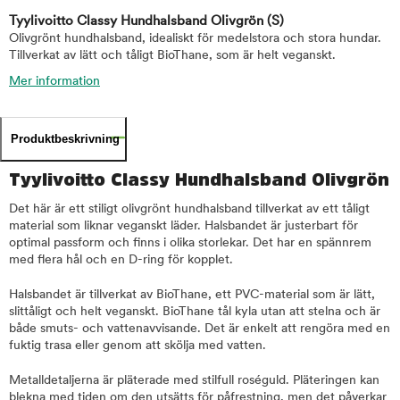
Tyylivoitto Classy Hundhalsband Olivgrön
(S)
Olivgrönt hundhalsband, idealiskt för medelstora och stora hundar.
Tillverkat av lätt och tåligt BioThane, som är helt veganskt.
Mer information
Produktbeskrivning
Tyylivoitto Classy Hundhalsband Olivgrön
Det här är ett stiligt olivgrönt hundhalsband tillverkat av ett tåligt
material som liknar veganskt läder. Halsbandet är justerbart för
optimal passform och finns i olika storlekar. Det har en spännrem
med flera hål och en D-ring för kopplet.
Halsbandet är tillverkat av BioThane, ett PVC-material som är lätt,
slittåligt och helt veganskt. BioThane tål kyla utan att stelna och är
både smuts- och vattenavvisande. Det är enkelt att rengöra med en
fuktig trasa eller genom att skölja med vatten.
Metalldetaljerna är pläterade med stilfull roséguld. Pläteringen kan
blekna med tiden om den utsätts för påfrestning, men det påverkar