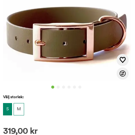
Välj storlek:
S
M
319,00
kr