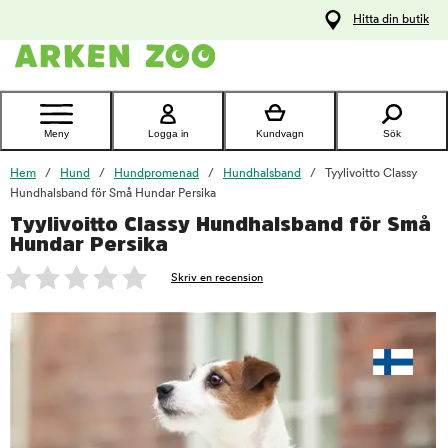
pa
Hitta din butik
ållet
Kontakta
kundtjänst
Meny
Logga in
Kundvagn
Sök
Hem
Hund
Hundpromenad
Hundhalsband
Tyylivoitto Classy
Hundhalsband för Små Hundar Persika
Tyylivoitto Classy Hundhalsband för Små
foo
Hundar Persika
Skriv en recension