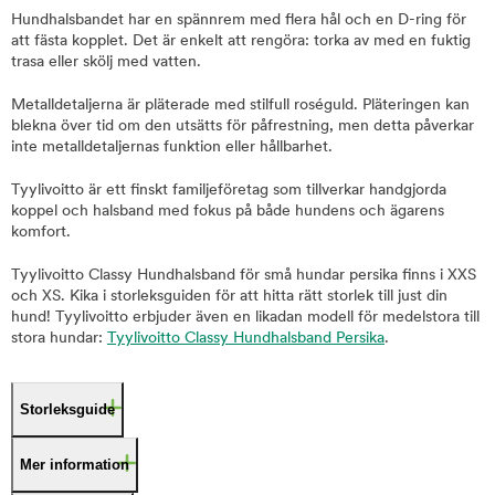
Hundhalsbandet har en spännrem med flera hål och en D-ring för
att fästa kopplet. Det är enkelt att rengöra: torka av med en fuktig
trasa eller skölj med vatten.
Metalldetaljerna är pläterade med stilfull roséguld. Pläteringen kan
blekna över tid om den utsätts för påfrestning, men detta påverkar
inte metalldetaljernas funktion eller hållbarhet.
Tyylivoitto är ett finskt familjeföretag som tillverkar handgjorda
koppel och halsband med fokus på både hundens och ägarens
komfort.
Tyylivoitto Classy Hundhalsband för små hundar persika finns i XXS
och XS. Kika i storleksguiden för att hitta rätt storlek till just din
hund! Tyylivoitto erbjuder även en likadan modell för medelstora till
stora hundar:
Tyylivoitto Classy Hundhalsband Persika
.
Storleksguide
Mer information