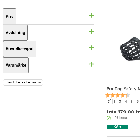
Pris
Avdelning
Huvudkategori
Varumärke
Pro Dog
Safety 
2
1
3
4
5
6
från
179,00
k
På lager.
Köp