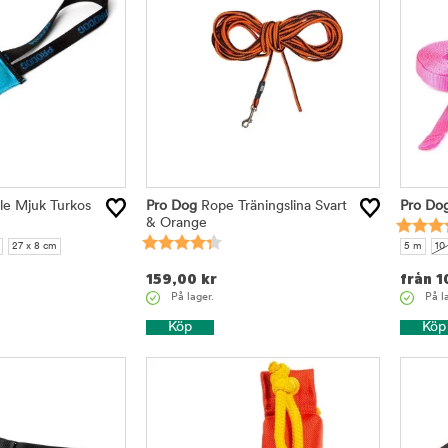
e Mjuk Turkos
Pro Dog
Rope Träningslina Svart
Pro Do
& Orange
27 x 8 cm
5 m
10
159,00
kr
från
1
På lager.
På l
Köp
Köp