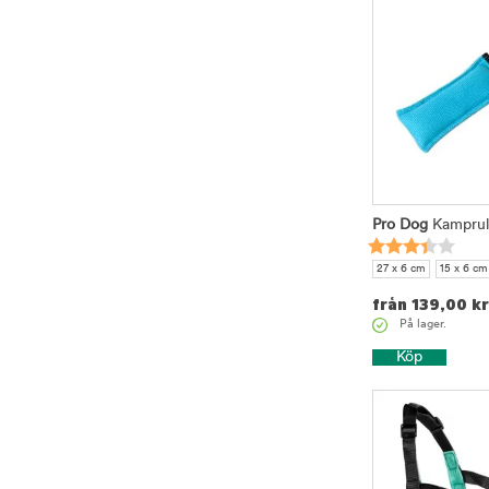
Pro Dog
Kamprull
27 x 6 cm
15 x 6 cm
från
139,00
kr
På lager.
Köp