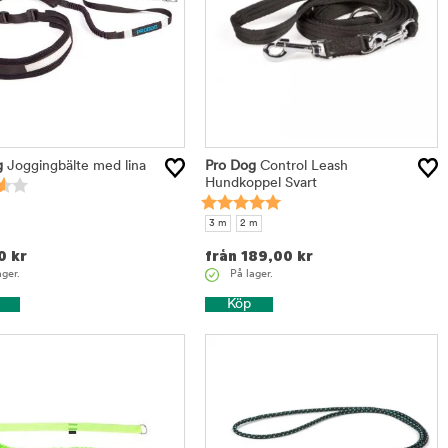
g
Joggingbälte med lina
Pro Dog
Control Leash
Hundkoppel Svart
3 m
2 m
0
kr
från
189,00
kr
ager.
På lager.
Köp