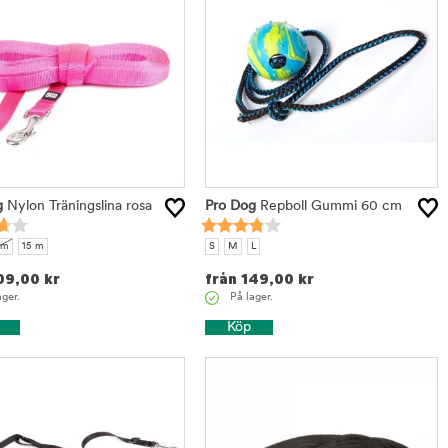
g
Nylon Träningslina rosa
Pro Dog
Repboll Gummi 60 cm
 m
15 m
S
M
L
09,00
kr
från
149,00
kr
ager.
På lager.
Köp