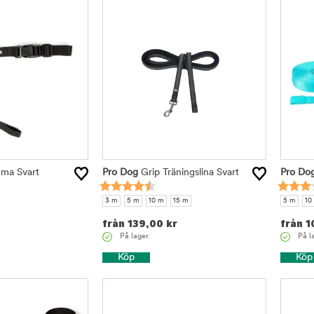
ma Svart
Pro Dog
Grip Träningslina Svart
Pro Do
3 m
5 m
10 m
15 m
5 m
10
från
139,00
kr
från
1
På lager.
På l
Köp
Köp