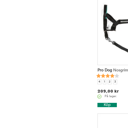
Pro Dog
Nosgrim
4
1
2
3
209,00
kr
På lager.
Köp