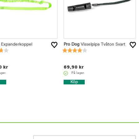
 Expanderkoppel
Pro Dog
Visselpipa Tvåton Svart
0
kr
69,90
kr
ager.
På lager.
Köp