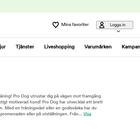
Mina favoriter
Logga in
jur
Tjänster
Liveshopping
Varumärken
Kampan
äning! Pro Dog utrustar dig på vägen mot framgång
ktigt motiverad hund! Pro Dog har utvecklat ett brett
en. Med en träningsväst eller en godisväska har du
 promenaden eller på utställningen. Från...
Visa