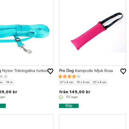
g
Nylon Träningslina turkos
Pro Dog
Kamprulle Mjuk Rosa
 m
15 m
27 x 6 cm
15 x 6 cm
27 x 8 cm
09,00
kr
från
149,00
kr
ager.
På lager.
Köp