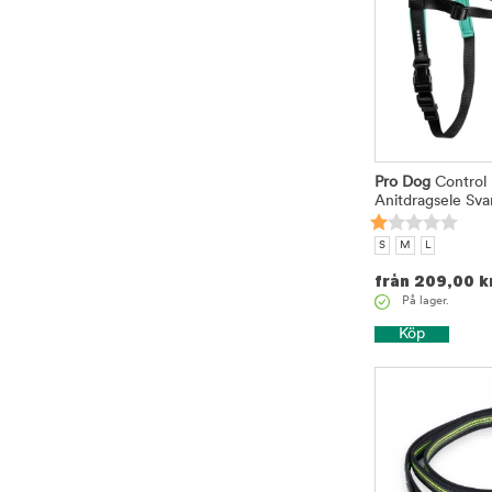
Pro Dog
Control 
Anitdragsele Sva
S
M
L
från
209,00
k
På lager.
Köp