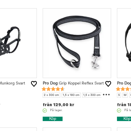
Munkorg Svart
Pro Dog
Grip Koppel Reflex Svart
Pro Do
...
2 x 300 cm
1,5 x 180 cm
1,5 x 300 cm
S
M
2 x 180 cm
r
från
129,00
kr
från
1
På lager.
På l
Köp
Köp