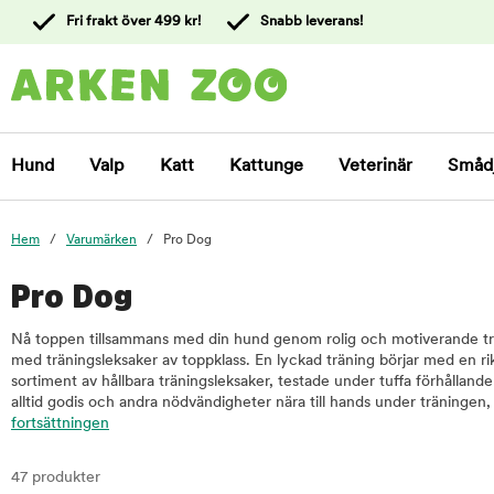
 till
Fri frakt över 499 kr!
Snabb leverans!
ållet
Kontakta
kundtjänst
Hund
Valp
Katt
Kattunge
Veterinär
Småd
Hem
Varumärken
Pro Dog
Pro Dog
Nå toppen tillsammans med din hund genom rolig och motiverande tr
med träningsleksaker av toppklass. En lyckad träning börjar med en ri
sortiment av hållbara träningsleksaker, testade under tuffa förhålland
alltid godis och andra nödvändigheter nära till hands under träningen,
fortsättningen
47 produkter