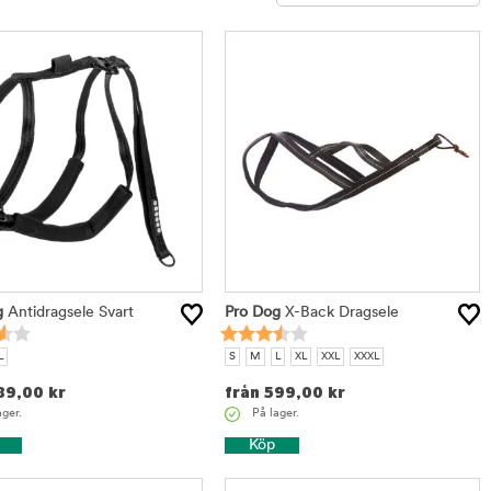
Sortera
g
Antidragsele Svart
Pro Dog
X-Back Dragsele
L
S
M
L
XL
XXL
XXXL
89,00
kr
från
599,00
kr
ager.
På lager.
Köp