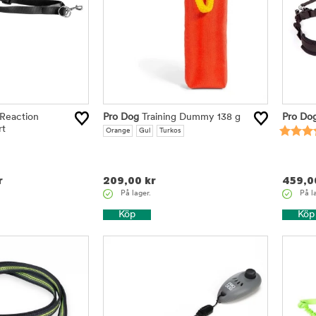
Reaction
Pro Dog
Training Dummy 138 g
Pro Do
rt
Orange
Gul
Turkos
r
209,00
kr
459,0
På lager.
På l
Köp
Köp