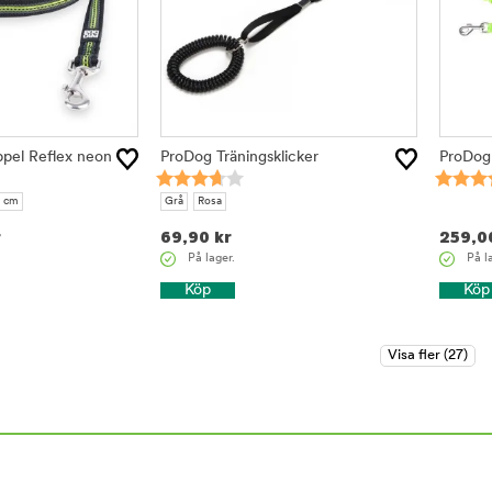
pel Reflex neon
ProDog Träningsklicker
ProDog
0 cm
Grå
Rosa
r
69,90
kr
259,0
På lager.
På l
Köp
Köp