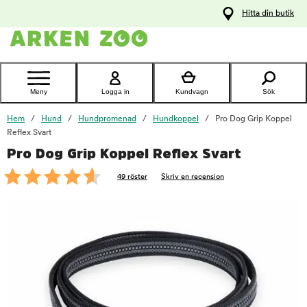
pa
Hitta din butik
ållet
Kontakta
kundtjänst
Meny
Logga in
Kundvagn
Sök
Hem
Hund
Hundpromenad
Hundkoppel
Pro Dog Grip Koppel
Reflex Svart
Pro Dog Grip Koppel Reflex Svart
foo
49 röster
Skriv en recension