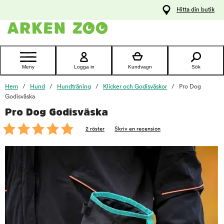
pa
Hitta din butik
ållet
Kontakta
kundtjänst
Meny
Logga in
Kundvagn
Sök
Hem
Hund
Hundträning
Klicker och Godisväskor
Pro Dog
Godisväska
Pro Dog Godisväska
foo
2 röster
Skriv en recension