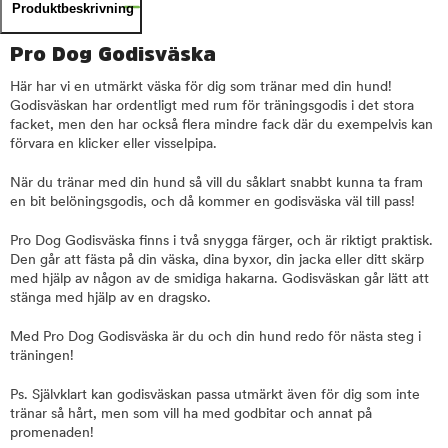
Produktbeskrivning
Pro Dog Godisväska
Här har vi en utmärkt väska för dig som tränar med din hund!
Godisväskan har ordentligt med rum för träningsgodis i det stora
facket, men den har också flera mindre fack där du exempelvis kan
förvara en klicker eller visselpipa.
När du tränar med din hund så vill du såklart snabbt kunna ta fram
en bit belöningsgodis, och då kommer en godisväska väl till pass!
Pro Dog Godisväska finns i två snygga färger, och är riktigt praktisk.
Den går att fästa på din väska, dina byxor, din jacka eller ditt skärp
med hjälp av någon av de smidiga hakarna. Godisväskan går lätt att
stänga med hjälp av en dragsko.
Med Pro Dog Godisväska är du och din hund redo för nästa steg i
träningen!
Ps. Självklart kan godisväskan passa utmärkt även för dig som inte
tränar så hårt, men som vill ha med godbitar och annat på
promenaden!