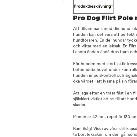
Produktbeskrivning
Pro Dog Flirt Pole
Att tillsammans med din hund leka
hunden kan det vara ett perfekt sä
hundföraren. En del hundar tycker
och viftar med en leksak. En Flir
i andra änden ändå dras fram och 
För hunden med stort jaktintresse 
beteendebehovet under kontroller
hunden impulskontroll och signal
öka värdet i att lyssna på sin fö
Att jaga efter en trasa fäst i en 
självklart viktigt att se till att 
skador.
Pinnen är 42 cm, repet är 130 cm
Kom ihåg! Vissa av våra sällskapsd
ta bort leksaken om den går sönde