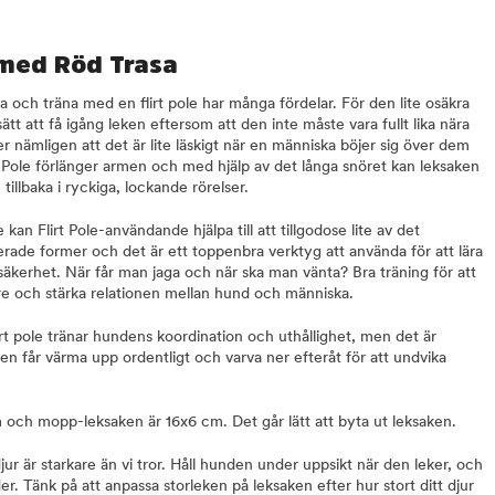
 med Röd Trasa
 och träna med en flirt pole har många fördelar. För den lite osäkra
tt att få igång leken eftersom att den inte måste vara fullt lika nära
 nämligen att det är lite läskigt när en människa böjer sig över dem
t Pole förlänger armen och med hjälp av det långa snöret kan leksaken
tillbaka i ryckiga, lockande rörelser.
kan Flirt Pole-användande hjälpa till att tillgodose lite av det
ade former och det är ett toppenbra verktyg att använda för att lära
säkerhet. När får man jaga och när ska man vänta? Bra träning för att
rare och stärka relationen mellan hund och människa.
flirt pole tränar hundens koordination och uthållighet, men det är
hunden får värma upp ordentligt och varva ner efteråt för att undvika
 och mopp-leksaken är 16x6 cm. Det går lätt att byta ut leksaken.
jur är starkare än vi tror. Håll hunden under uppsikt när den leker, och
r. Tänk på att anpassa storleken på leksaken efter hur stort ditt djur