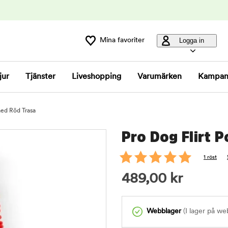
Mina favoriter
Logga in
jur
Tjänster
Liveshopping
Varumärken
Kampan
med Röd Trasa
Pro Dog Flirt 
1 röst
489,00
kr
Webblager
(I lager på we