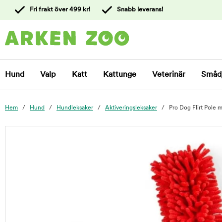
 till
Fri frakt över 499 kr!
Snabb leverans!
ållet
Kontakta
kundtjänst
Hund
Valp
Katt
Kattunge
Veterinär
Småd
Hem
Hund
Hundleksaker
Aktiveringsleksaker
Pro Dog Flirt Pole 
foo