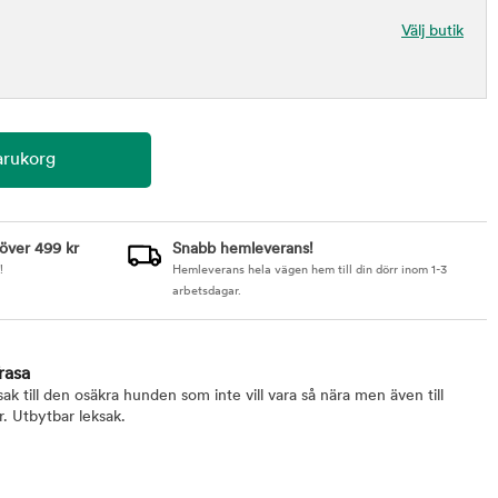
Välj butik
 över 499 kr
Snabb hemleverans!
!
Hemleverans hela vägen hem till din dörr inom 1-3
arbetsdagar.
rasa
ak till den osäkra hunden som inte vill vara så nära men även till
. Utbytbar leksak.