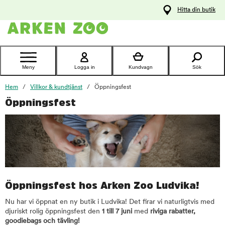
pa
Hitta din butik
ållet
Kontakta
kundtjänst
Meny
Logga in
Kundvagn
Sök
Hem
Villkor & kundtjänst
Öppningsfest
Öppningsfest
Öppningsfest hos Arken Zoo Ludvika!
Nu har vi öppnat en ny butik i Ludvika! Det firar vi naturligtvis med
djuriskt rolig öppningsfest den
1 till 7 juni
med
riviga rabatter,
goodiebags och tävling!