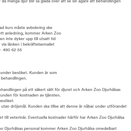
 då många djur blir så glada över att se sin ägare att behandlingen
kad kurs måste avbokning ske
vsett anledning, kommer Arken Zoo
 inte dyker upp till utsatt tid
via länken i bekräftelsemailet
 - 490 62 55
ert under besöket. Kunden är som
å behandlingen.
handlingen på ett säkert sätt för djuret och Arken Zoo Djurhälsas
kunden för kostnaden av tjänsten.
besöket.
tan dröjsmål. Kunden ska tillse att denne är nåbar under utförandet
t till veterinär. Eventuella kostnader härför har Arken Zoo Djurhälsa
Zoo Djurhälsas personal kommer Arken Zoo Djurhälsa omedelbart