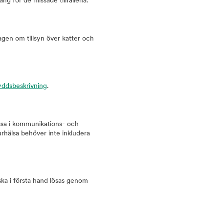
g för de missade tillfällena.
Lagen om tillsyn över katter och
yddsbeskrivning
.
ssa i kommunikations- och
urhälsa behöver inte inkludera
 ska i första hand lösas genom