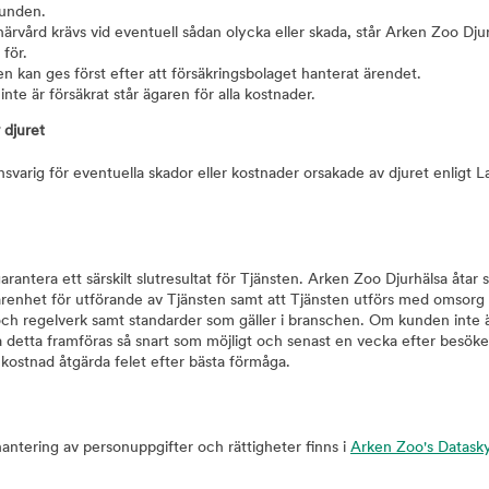
kunden.
ärvård krävs vid eventuell sådan olycka eller skada, står Arken Zoo Djurh
 för.
en kan ges först efter att försäkringsbolaget hanterat ärendet.
nte är försäkrat står ägaren för alla kostnader.
 djuret
nsvarig för eventuella skador eller kostnader orsakade av djuret enligt 
garantera ett särskilt slutresultat för Tjänsten. Arken Zoo Djurhälsa åtar 
renhet för utförande av Tjänsten samt att Tjänsten utförs med omsorg 
r och regelverk samt standarder som gäller i branschen. Om kunden inte 
 detta framföras så snart som möjligt och senast en vecka efter besöke
 kostnad åtgärda felet efter bästa förmåga.
antering av personuppgifter och rättigheter finns i
Arken Zoo's Datask