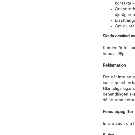
kontakta 
Om veterin
djurägaren
Ersättning
Om djuret i
Skada orsakad av
Kunden är fullt a
hundar 19§.
Reklamation
Det går inte att 
kunskap och erfa
tillämpliga laga
behandlingen ska
då att utan extra
Personuppgifter
Information om h