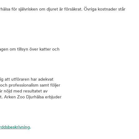
älsa för självrisken om djuret är försäkrat. Övriga kostnader står
Lagen om tillsyn över katter och
sig att utföraren har adekvat
och professionalism samt följer
är nöjd med resultatet av
t. Arken Zoo Djurhälsa erbjuder
yddsbeskrivning
.