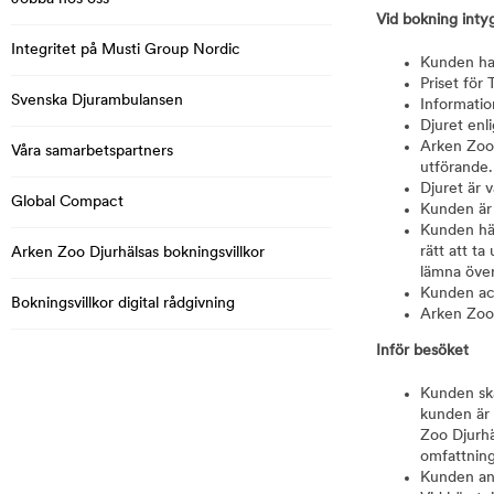
Vid bokning inty
Integritet på Musti Group Nordic
Kunden har
Priset för 
Svenska Djurambulansen
Informatio
Djuret enl
Arken Zoo 
Våra samarbetspartners
utförande.
Djuret är 
Global Compact
Kunden är d
Kunden hä
rätt att t
Arken Zoo Djurhälsas bokningsvillkor
lämna över
Kunden acc
Bokningsvillkor digital rådgivning
Arken Zoo D
Inför besöket
Kunden ska
kunden är 
Zoo Djurhä
omfattning
Kunden ans