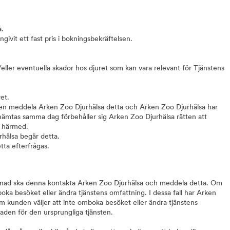
a.
ngivit ett fast pris i bokningsbekräftelsen.
ller eventuella skador hos djuret som kan vara relevant för Tjänstens
ret.
en meddela Arken Zoo Djurhälsa detta och Arken Zoo Djurhälsa har
 hämtas samma dag förbehåller sig Arken Zoo Djurhälsa rätten att
r härmed.
hälsa begär detta.
etta efterfrågas.
senad ska denna kontakta Arken Zoo Djurhälsa och meddela detta. Om
oka besöket eller ändra tjänstens omfattning. I dessa fall har Arken
m kunden väljer att inte omboka besöket eller ändra tjänstens
naden för den ursprungliga tjänsten.