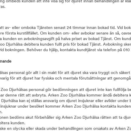
ng ombeds kunden att inte visa sig för djuret innan behandlingen är klar
ras.
att av- eller omboka Tjänsten senast 24 timmar innan bokad tid. Vid bo
öre första kurstillfället. Om kunden om- eller avbokar senare än så, oa
a kunden en avbokningsavgift på halva priset av bokad Tjänst. Om kunden
 Djurhälsa debitera kunden fullt pris för bokad Tjänst. Avbokning sker 
id bokningen. Behöver du hjälp, kontakta kundtjänst via telefon på 010
uknande
sas personal gör allt i sin makt för att djuret ska vara tryggt och säk
varig för att djuret har fysiska och mentala förutsättningar att genomg
oo Djurhälsas personal gör bedömningen att djuret inte kan fullfölja be
har denne rätt att avbryta. Arken Zoo Djurhälsa kommer ändå debitera 
Djurhälsa kan ej ställas ansvarig om djuret insjuknar eller avlider under 
insjuknar under besöket kommer Arken Zoo Djurhälsa kontakta kunden u
n.
onen bedöms akut förbehåller sig Arken Zoo Djurhälsa rätten att ta djure
ebitera kunden.
 ske en olycka eller skada under behandlingen som orsakats av Arken 