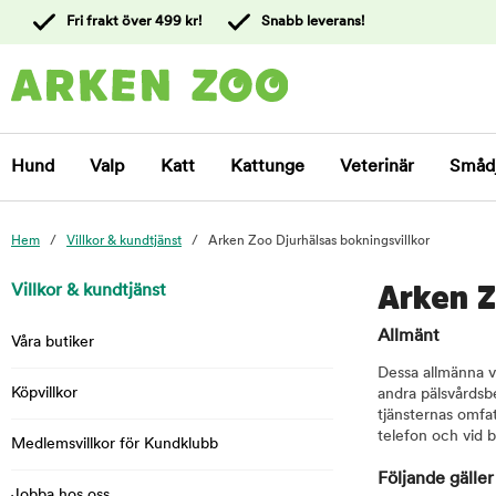
 till
Fri frakt över 499 kr!
Snabb leverans!
ållet
Kontakta
kundtjänst
Hund
Valp
Katt
Kattunge
Veterinär
Småd
Hem
Villkor & kundtjänst
Arken Zoo Djurhälsas bokningsvillkor
Villkor & kundtjänst
Arken Z
Allmänt
Våra butiker
Dessa allmänna vi
Köpvillkor
andra pälsvårdsbe
tjänsternas omfa
telefon och vid b
Medlemsvillkor för Kundklubb
Följande gäller
Jobba hos oss