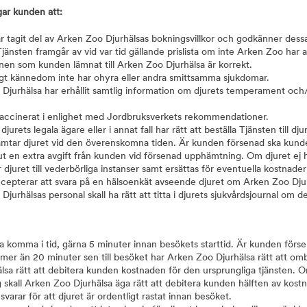
gar kunden att:
 tagit del av Arken Zoo Djurhälsas bokningsvillkor och godkänner dess
Tjänsten framgår av vid var tid gällande prislista om inte Arken Zoo har a
nen som kunden lämnat till Arken Zoo Djurhälsa är korrekt.
igt kännedom inte har ohyra eller andra smittsamma sjukdomar.
Djurhälsa har erhållit samtlig information om djurets temperament och/e
vaccinerat i enlighet med Jordbruksverkets rekommendationer.
jurets legala ägare eller i annat fall har rätt att beställa Tjänsten till dju
mtar djuret vid den överenskomna tiden. Är kunden försenad ska kund
a ut en extra avgift från kunden vid försenad upphämtning. Om djuret ej
 djuret till vederbörliga instanser samt ersättas för eventuella kostnade
epterar att svara på en hälsoenkät avseende djuret om Arken Zoo Djur
jurhälsas personal skall ha rätt att titta i djurets sjukvårdsjournal om d
 komma i tid, gärna 5 minuter innan besökets starttid. Är kunden för
mer än 20 minuter sen till besöket har Arken Zoo Djurhälsa rätt att omb
lsa rätt att debitera kunden kostnaden för den ursprungliga tjänsten. O
 skall Arken Zoo Djurhälsa äga rätt att debitera kunden hälften av kost
varar för att djuret är ordentligt rastat innan besöket.