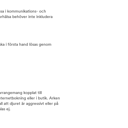
ssa i kommunikations- och
urhälsa behöver inte inkludera
 ska i första hand lösas genom
 arrangemang kopplat till
nternetbokning eller i butik. Arken
l att djuret är aggressivt eller på
las ej.