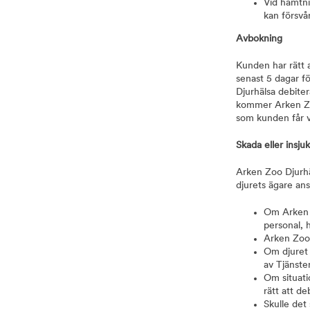
Vid hämtni
kan försvå
Avbokning
Kunden har rätt 
senast 5 dagar f
Djurhälsa debiter
kommer Arken Zoo
som kunden får v
Skada eller insj
Arken Zoo Djurhäl
djurets ägare ans
Om Arken Z
personal, 
Arken Zoo 
Om djuret 
av Tjänste
Om situati
rätt att d
Skulle det