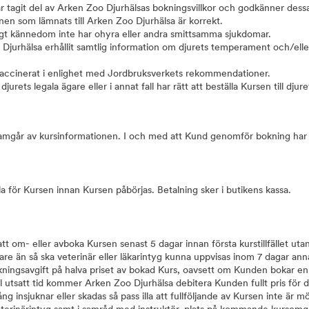
 tagit del av Arken Zoo Djurhälsas bokningsvillkor och godkänner dess
nen som lämnats till Arken Zoo Djurhälsa är korrekt.
igt kännedom inte har ohyra eller andra smittsamma sjukdomar.
Djurhälsa erhållit samtlig information om djurets temperament och/elle
vaccinerat i enlighet med Jordbruksverkets rekommendationer.
jurets legala ägare eller i annat fall har rätt att beställa Kursen till djure
framgår av kursinformationen. I och med att Kund genomför bokning har 
a för Kursen innan Kursen påbörjas. Betalning sker i butikens kassa.
att om- eller avboka Kursen senast 5 dagar innan första kurstillfället 
are än så ska veterinär eller läkarintyg kunna uppvisas inom 7 dagar an
ingsavgift på halva priset av bokad Kurs, oavsett om Kunden bokar en
ill utsatt tid kommer Arken Zoo Djurhälsa debitera Kunden fullt pris f
g insjuknar eller skadas så pass illa att fullföljande av Kursen inte är mö