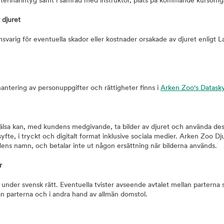
terinärintyg samt i samråd med instruktör, plats på kommande kursomgån
 djuret
nsvarig för eventuella skador eller kostnader orsakade av djuret enligt 
antering av personuppgifter och rättigheter finns i
Arken Zoo's Datask
lsa kan, med kundens medgivande, ta bilder av djuret och använda de
fte, i tryckt och digitalt format inklusive sociala medier. Arken Zoo Dj
dens namn, och betalar inte ut någon ersättning när bilderna används.
r
r under svensk rätt. Eventuella tvister avseende avtalet mellan parterna
an parterna och i andra hand av allmän domstol.