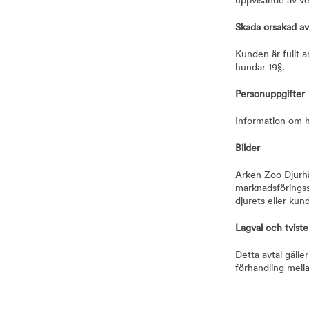
uppvisande av ve
Skada orsakad av
Kunden är fullt a
hundar 19§.
Personuppgifter
Information om h
Bilder
Arken Zoo Djurhä
marknadsföringssy
djurets eller kun
Lagval och tviste
Detta avtal gälle
förhandling mell