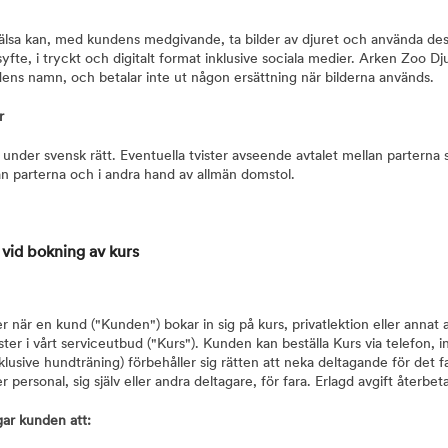
lsa kan, med kundens medgivande, ta bilder av djuret och använda de
fte, i tryckt och digitalt format inklusive sociala medier. Arken Zoo Dj
dens namn, och betalar inte ut någon ersättning när bilderna används.
r
r under svensk rätt. Eventuella tvister avseende avtalet mellan parterna
an parterna och i andra hand av allmän domstol.
 vid bokning av kurs
ler när en kund ("Kunden") bokar in sig på kurs, privatlektion eller annat
ter i vårt serviceutbud ("Kurs"). Kunden kan beställa Kurs via telefon, i
klusive hundträning) förbehåller sig rätten att neka deltagande för det fal
r personal, sig själv eller andra deltagare, för fara. Erlagd avgift återbeta
gar kunden att: