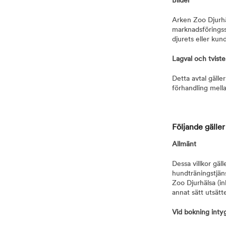
Bilder
Arken Zoo Djurhä
marknadsföringssy
djurets eller kun
Lagval och tviste
Detta avtal gälle
förhandling mell
Följande gäller
Allmänt
Dessa villkor gäl
hundträningstjäns
Zoo Djurhälsa (in
annat sätt utsätte
Vid bokning inty