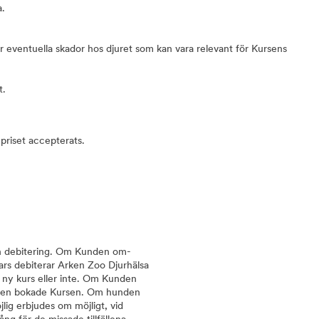
a.
r eventuella skador hos djuret som kan vara relevant för Kursens
t.
priset accepterats.
utan debitering. Om Kunden om-
nars debiterar Arken Zoo Djurhälsa
 ny kurs eller inte. Om Kunden
ör den bokade Kursen. Om hunden
jlig erbjudes om möjligt, vid