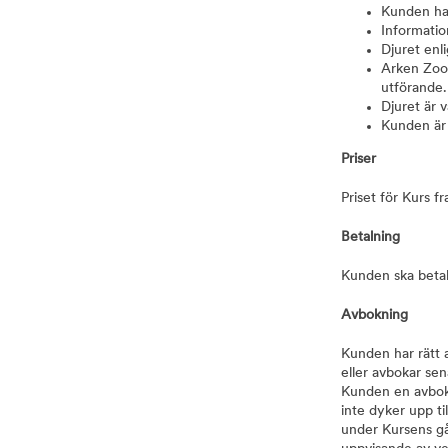
Kunden har
Informatio
Djuret enl
Arken Zoo 
utförande.
Djuret är 
Kunden är d
Priser
Priset för Kurs 
Betalning
Kunden ska betal
Avbokning
Kunden har rätt 
eller avbokar sen
Kunden en avbokn
inte dyker upp t
under Kursens gån