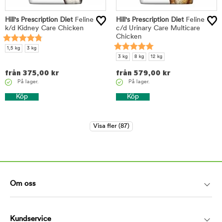
Hill's Prescription Diet
Feline
Hill's Prescription Diet
Feline
k/d Kidney Care Chicken
c/d Urinary Care Multicare
Chicken
1,5 kg
3 kg
3 kg
8 kg
12 kg
från
375,00
kr
från
579,00
kr
På lager.
På lager.
Köp
Köp
Om oss
Kundservice