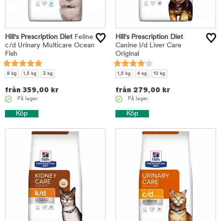
Hill's Prescription Diet
Feline
Hill's Prescription Diet
c/d Urinary Multicare Ocean
Canine l/d Liver Care
Fish
Original
8 kg
1,5 kg
3 kg
1,5 kg
4 kg
10 kg
från
359,00
kr
från
279,00
kr
På lager.
På lager.
Köp
Köp