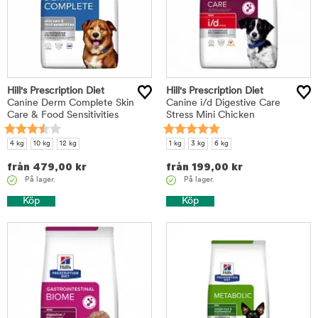
Hill's Prescription Diet
Hill's Prescription Diet
Canine Derm Complete Skin
Canine i/d Digestive Care
Care & Food Sensitivities
Stress Mini Chicken
4 kg
10 kg
12 kg
1 kg
3 kg
6 kg
från
479,00
kr
från
199,00
kr
På lager.
På lager.
Köp
Köp