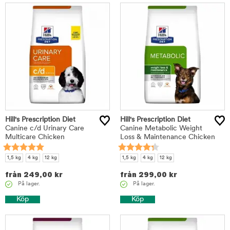
Hill's Prescription Diet
Hill's Prescription Diet
Canine c/d Urinary Care
Canine Metabolic Weight
Multicare Chicken
Loss & Maintenance Chicken
1,5 kg
4 kg
12 kg
1,5 kg
4 kg
12 kg
från
249,00
kr
från
299,00
kr
På lager.
På lager.
Köp
Köp