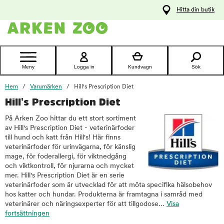
pa
Hitta din butik
ållet
Kontakta
kundtjänst
Meny
Logga in
Kundvagn
Sök
Hem
Varumärken
Hill's Prescription Diet
Hill's Prescription Diet
På Arken Zoo hittar du ett stort sortiment
av Hill's Prescription Diet - veterinärfoder
till hund och katt från Hill's! Här finns
veterinärfoder för urinvägarna, för känslig
mage, för foderallergi, för viktnedgång
och viktkontroll, för njurarna och mycket
mer. Hill's Prescription Diet är en serie
veterinärfoder som är utvecklad för att möta specifika hälsobehov
hos katter och hundar. Produkterna är framtagna i samråd med
veterinärer och näringsexperter för att tillgodose...
Visa
fortsättningen