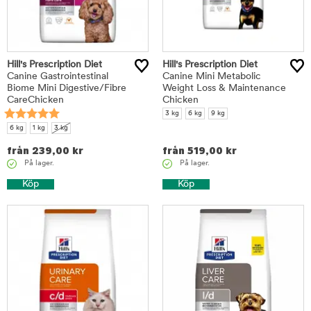
Hill's Prescription Diet
Hill's Prescription Diet
Canine Gastrointestinal
Canine Mini Metabolic
Biome Mini Digestive/Fibre
Weight Loss & Maintenance
CareChicken
Chicken
3 kg
6 kg
9 kg
6 kg
1 kg
3 kg
från
239,00
kr
från
519,00
kr
På lager.
På lager.
Köp
Köp