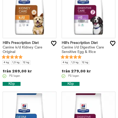
Hill's Prescription Diet
Hill's Prescription Diet
Canine k/d Kidney Care
Canine i/d Digestive Care
Original
Sensitive Egg & Rice
4 kg
1,5 kg
12 kg
4 kg
1,5 kg
12 kg
från
269,00
kr
från
279,00
kr
På lager.
På lager.
Köp
Köp