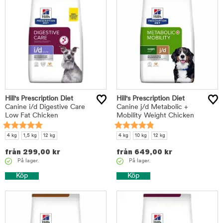
Hill's Prescription Diet
Hill's Prescription Diet
Canine i/d Digestive Care
Canine j/d Metabolic +
Low Fat Chicken
Mobility Weight Chicken
4 kg
1,5 kg
12 kg
4 kg
10 kg
12 kg
från
299,00
kr
från
649,00
kr
På lager.
På lager.
Köp
Köp