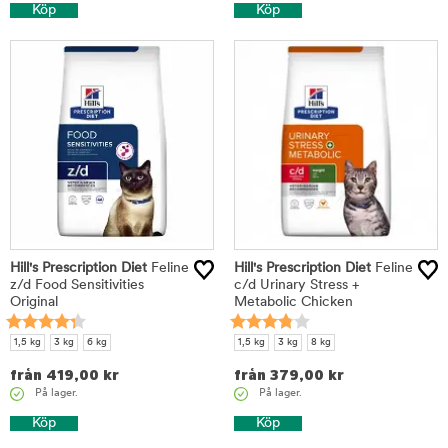
Köp
Köp
Hill's Prescription Diet
Feline
Hill's Prescription Diet
Feline
z/d Food Sensitivities
c/d Urinary Stress +
Original
Metabolic Chicken
1,5 kg
3 kg
6 kg
1,5 kg
3 kg
8 kg
från
419,00
kr
från
379,00
kr
På lager.
På lager.
Köp
Köp