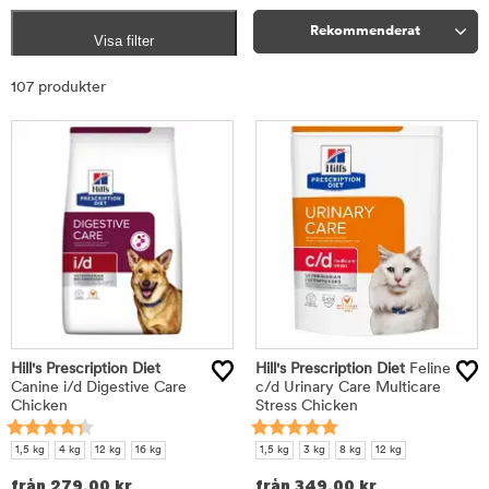
Rekommenderat
Visa filter
Sortera
107 produkter
Hill's Prescription Diet
Hill's Prescription Diet
Feline
Canine i/d Digestive Care
c/d Urinary Care Multicare
Chicken
Stress Chicken
1,5 kg
4 kg
12 kg
16 kg
1,5 kg
3 kg
8 kg
12 kg
från
279,00
kr
från
349,00
kr