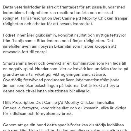
Detta veterinärfoder är särskilt framtaget för att passa hundar med
ledproblem. Ledproblem kan resultera i smärta och minskad
rörlighet. Hill's Prescription Diet Canine j/d Mobility Chicken främjar
rörligheten och arbetar för att bevara ledbrosket.
Fodret innehåller glukosamin, kondroitinsulfat och nyttiga fettsyror
från fiskolja som stöttar lederna och främjar rörligheten. Det
innehåller även aminosyran L-karnitin som hjälper kroppen att
omvandla fett till energi.
Smärtsamma leder och övervikt är en kombination som kan leda till
en negativ spiral. Hundar som lider av ledvärk kan undvika rörelse på
grund av smärta, vilket gör viktregleringen ännu svårare.
Överflödig fettvävnad producerar även inflammationsfrämjande
ämnen som ökar belastningen på lederna. Det är klokt att bryta
denna onda cirkel innan situationen blir allvarlig.
Hill's Prescription Diet Canine j/d Mobility Chicken innehåller
Omega-3-fettsyror, kondroitinsulfat och glukosamin, vilka är viktiga
för ledhälsan och förnyelsen av brosk.
Genom att ge din hund detta specialfoder kan du stödja ledhälsan
och samtidigt bidra till att bryta den negativa spiralen av smärta och