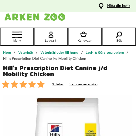
pa
Hitta din butik
ållet
Kontakta
kundtjänst
Meny
Logga in
Kundvagn
Sök
Hem
Veterinär
Veterinärfoder till hund
Led- & Rörelseproblem
Hill's Prescription Diet Canine j/d Mobility Chicken
Hill's Prescription Diet Canine j/d
foo
Mobility Chicken
3 röster
Skriv en recension