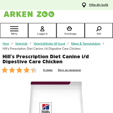
pa
Hitta din butik
ållet
Kontakta
kundtjänst
Meny
Logga in
Kundvagn
Sök
Hem
Veterinär
Veterinärfoder till hund
Mage & Tarmsjukdom
Hill's Prescription Diet Canine i/d Digestive Care Chicken
Hill's Prescription Diet Canine i/d
foo
Digestive Care Chicken
6 röster
Skriv en recension