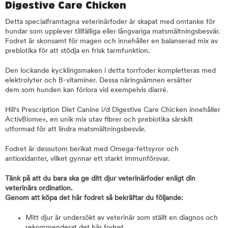
Digestive Care Chicken
Detta specialframtagna veterinärfoder är skapat med omtanke för
hundar som upplever tillfälliga eller långvariga matsmältningsbesvär.
Fodret är skonsamt för magen och innehåller en balanserad mix av
prebiotika för att stödja en frisk tarmfunktion.
Den lockande kycklingsmaken i detta torrfoder kompletteras med
elektrolyter och B-vitaminer. Dessa näringsämnen ersätter
dem som hunden kan förlora vid exempelvis diarré.
Hill's Prescription Diet Canine i/d Digestive Care Chicken innehåller
ActivBiome+, en unik mix utav fibrer och prebiotika särskilt
utformad för att lindra matsmältningsbesvär.
Fodret är dessutom berikat med Omega-fettsyror och
antioxidanter, vilket gynnar ett starkt immunförsvar.
Tänk på att du bara ska ge ditt djur veterinärfoder enligt din
veterinärs ordination.
Genom att köpa det här fodret så bekräftar du följande:
Mitt djur är undersökt av veterinär som ställt en diagnos och
rekommenderat det här fodret.