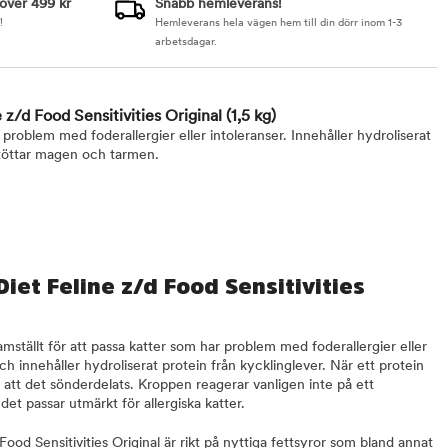
 över 499 kr
Snabb hemleverans!
!
Hemleverans hela vägen hem till din dörr inom 1-3
arbetsdagar.
e z/d Food Sensitivities Original
(1,5 kg)
 problem med foderallergier eller intoleranser. Innehåller hydroliserat
stöttar magen och tarmen.
 Diet Feline z/d Food Sensitivities
ramställt för att passa katter som har problem med foderallergier eller
och innehåller hydroliserat protein från kycklinglever. När ett protein
a att det sönderdelats. Kroppen reagerar vanligen inte på ett
 det passar utmärkt för allergiska katter.
 Food Sensitivities Original är rikt på nyttiga fettsyror som bland annat