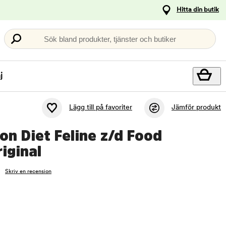
Hitta din butik
Sök bland produkter, tjänster och butiker
j
Lägg till på favoriter
Jämför produkt
tion Diet Feline z/d Food
riginal
Skriv en recension