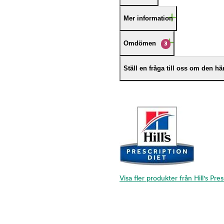
Mer information
Omdömen
3
Ställ en fråga till oss om den h
Visa fler produkter från Hill's Pre