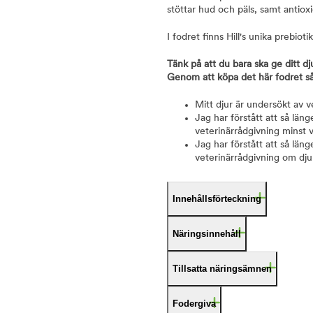
stöttar hud och päls, samt antiox
I fodret finns Hill's unika prebio
Tänk på att du bara ska ge ditt dj
Genom att köpa det här fodret så
Mitt djur är undersökt av 
Jag har förstått att så län
veterinärrådgivning minst 
Jag har förstått att så läng
veterinärrådgivning om djur
Innehållsförteckning
Näringsinnehåll
Tillsatta näringsämnen
Fodergiva