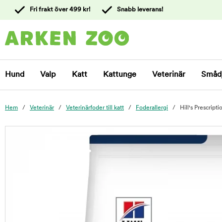
 till
Fri frakt över 499 kr!
Snabb leverans!
ållet
Kontakta
kundtjänst
Hund
Valp
Katt
Kattunge
Veterinär
Småd
Hem
Veterinär
Veterinärfoder till katt
Foderallergi
Hill's Prescript
foo