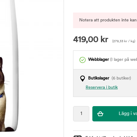
Notera att produkten inte kan
419,00
kr
(
279,33
kr
/ kg)
Webblager
(I lager på we
Butikslager
(6 butiker)
Reservera i butik