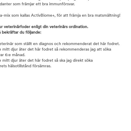
idanter som främjar ett bra immunförsvar.
tika-mix som kallas ActivBiome+, för att främja en bra matsmältning!
ur veterinärfoder enligt din veterinärs ordination.
 bekräftar du följande:
veterinär som ställt en diagnos och rekommenderat det här fodret.
ge mitt djur äter det här fodret så rekommenderas jag att söka
var 6:e månad.
e mitt djur äter det här fodret så ska jag direkt söka
ets hälsotillstånd försämras.