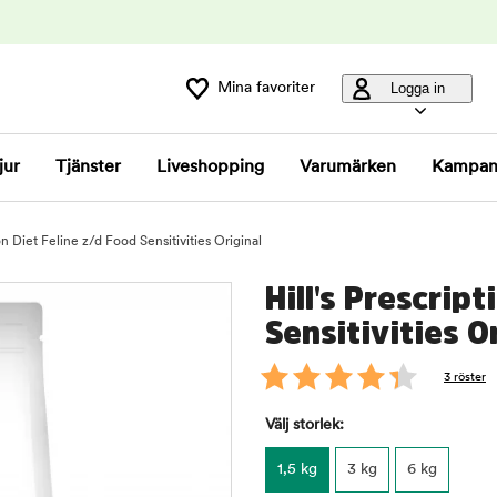
Mina favoriter
Logga in
jur
Tjänster
Liveshopping
Varumärken
Kampan
ion Diet Feline z/d Food Sensitivities Original
Hill's Prescrip
Sensitivities O
3 röster
Välj storlek:
1,5 kg
3 kg
6 kg