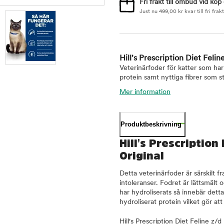
Fri frakt till ombud vid köp
Just nu
499,00
kr
kvar till fri frakt
Hill's Prescription Diet Felin
Veterinärfoder för katter som har
protein samt nyttiga fibrer som 
Mer information
Produktbeskrivning
Hill's Prescription
Original
Detta veterinärfoder är särskilt f
intoleranser. Fodret är lättsmält 
har hydroliserats så innebär dett
hydroliserat protein vilket gör att
Hill's Prescription Diet Feline z/d