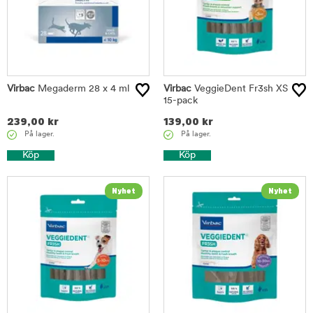
Virbac
Megaderm 28 x 4 ml
Virbac
VeggieDent Fr3sh XS
15-pack
239,00
kr
139,00
kr
På lager.
På lager.
Köp
Köp