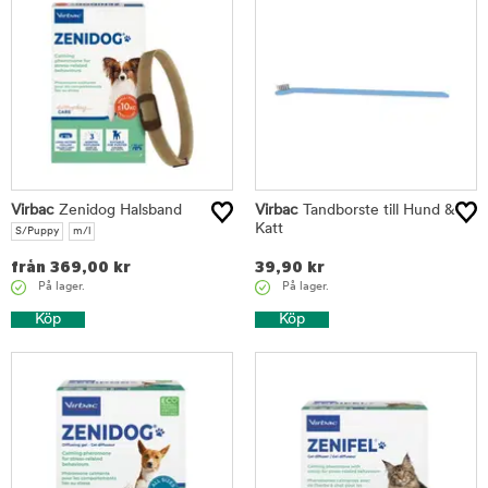
Virbac
Zenidog Halsband
Virbac
Tandborste till Hund &
Katt
S/Puppy
m/l
från
369,00
kr
39,90
kr
På lager.
På lager.
Köp
Köp