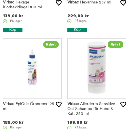
Virbac
Hexagel
Virbac
Hexarinse 237 ml
Klorhexidingel 100 ml
139,00
kr
229,00
kr
På lager.
På lager.
Köp
Köp
Virbac
EpiOtic Öronrens 125
Virbac
Allerderm Sensitive
ml
Oat Schampo för Hund &
Katt 250 ml
189,00
kr
199,00
kr
På lager.
På lager.