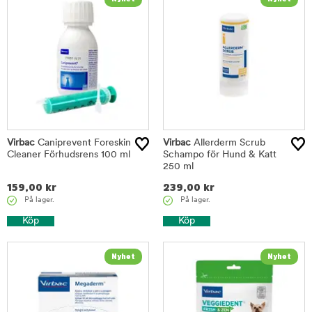
Virbac
Caniprevent Foreskin
Virbac
Allerderm Scrub
Cleaner Förhudsrens 100 ml
Schampo för Hund & Katt
250 ml
159,00
kr
239,00
kr
På lager.
På lager.
Köp
Köp