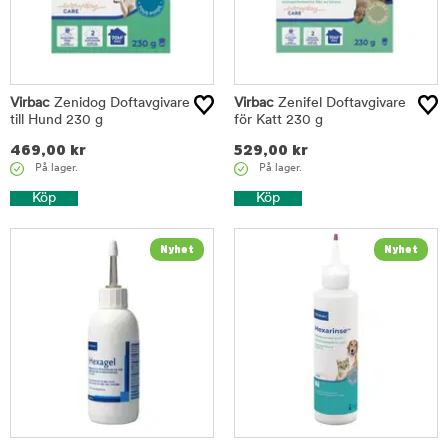
Virbac
Zenidog Doftavgivare
Virbac
Zenifel Doftavgivare
till Hund 230 g
för Katt 230 g
469,00
kr
529,00
kr
På lager.
På lager.
Köp
Köp