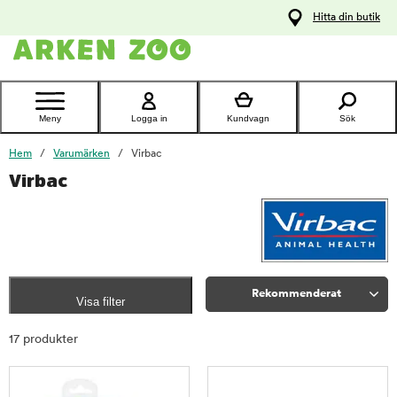
pa
Hitta din butik
ållet
Kontakta
kundtjänst
Meny
Logga in
Kundvagn
Sök
Hem
Varumärken
Virbac
Virbac
Rekommenderat
Visa filter
Sortera
17 produkter