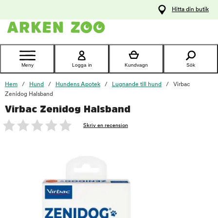
pa
Hitta din butik
ållet
Kontakta
kundtjänst
Meny
Logga in
Kundvagn
Sök
Hem
Hund
Hundens Apotek
Lugnande till hund
Virbac
Zenidog Halsband
Virbac Zenidog Halsband
foo
Skriv en recension