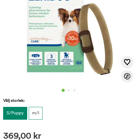
Välj storlek:
S/Puppy
m/l
369,00
kr