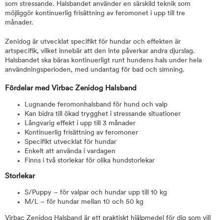
som stressande. Halsbandet använder en särskild teknik som
möjliggör kontinuerlig frisättning av feromonet i upp till tre
månader.
Zenidog är utvecklat specifikt för hundar och effekten är
artspecifik, vilket innebär att den inte påverkar andra djurslag.
Halsbandet ska bäras kontinuerligt runt hundens hals under hela
användningsperioden, med undantag för bad och simning.
Fördelar med Virbac Zenidog Halsband
Lugnande feromonhalsband för hund och valp
Kan bidra till ökad trygghet i stressande situationer
Långvarig effekt i upp till 3 månader
Kontinuerlig frisättning av feromoner
Specifikt utvecklat för hundar
Enkelt att använda i vardagen
Finns i två storlekar för olika hundstorlekar
Storlekar
S/Puppy – för valpar och hundar upp till 10 kg
M/L – för hundar mellan 10 och 50 kg
Virbac Zenidog Halsband är ett praktiskt hjälpmedel för dig som vill